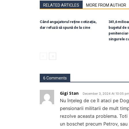
RELATED ARTICLES
MORE FROM AUTHOR
Când angajatorul reține cotizația,
341,6 milioan
dar refuză să spună de la cine
bugetul de s
penitenciar
singurele c
6 Comments
Gigi Stan
December 3, 2024 At 10:05 p
Nu înțeleg de ce îl ataci pe Dog
pensionarii militarii de mult tim
rezolve aceasta problema. Toti a
un boschet precum Petrov, sau 