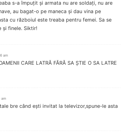
aba s-a împuțit și armata nu are soldați, nu are
 nave, au bagat-o pe maneca și dau vina pe
asta cu războiul este treaba pentru femei. Sa se
i finele. Siktir!
16 am
 OAMENII CARE LATRĂ FĂRĂ SA ȘTIE O SA LATRE
0 am
ale bre când ești invitat la televizor,spune-le asta