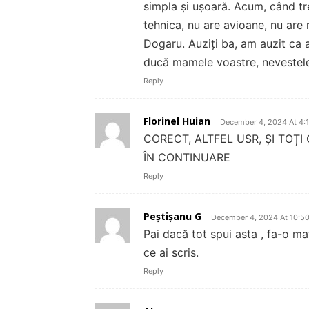
simpla și ușoară. Acum, când tre
tehnica, nu are avioane, nu are
Dogaru. Auziți ba, am auzit ca 
ducă mamele voastre, nevestele ș
Reply
Florinel Huian
December 4, 2024 At 4:
CORECT, ALTFEL USR, ȘI TOȚI
ÎN CONTINUARE
Reply
Peștișanu G
December 4, 2024 At 10:5
Pai dacă tot spui asta , fa-o mat
ce ai scris.
Reply