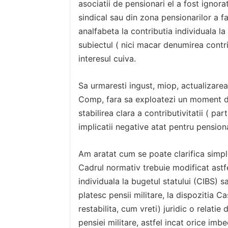
asociatii de pensionari el a fost ignor
sindical sau din zona pensionarilor a fa
analfabeta la contributia individuala la
subiectul ( nici macar denumirea contri
interesul cuiva.
Sa urmaresti ingust, miop, actualizarea
Comp, fara sa exploatezi un moment de
stabilirea clara a contributivitatii ( par
implicatii negative atat pentru pensionar
Am aratat cum se poate clarifica simplu,
Cadrul normativ trebuie modificat astfe
individuala la bugetul statului (CIBS) s
platesc pensii militare, la dispozitia Ca
restabilita, cum vreti) juridic o relatie 
pensiei militare, astfel incat orice imb