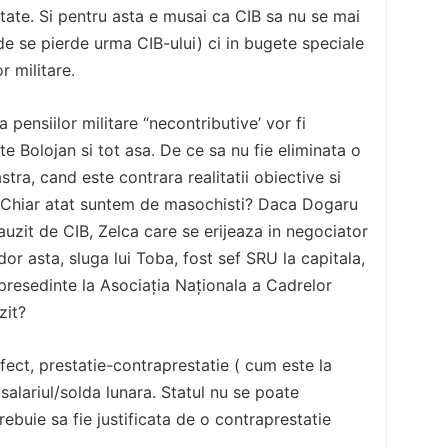
tate. Si pentru asta e musai ca CIB sa nu se mai
nde se pierde urma CIB-ului) ci in bugete speciale
r militare.
va pensiilor militare “necontributive’ vor fi
te Bolojan si tot asa. De ce sa nu fie eliminata o
stra, cand este contrara realitatii obiective si
? Chiar atat suntem de masochisti? Daca Dogaru
 auzit de CIB, Zelca care se erijeaza in negociator
or asta, sluga lui Toba, fost sef SRU la capitala,
 presedinte la Asociația Naționala a Cadrelor
zit?
fect, prestatie-contraprestatie ( cum este la
alariul/solda lunara. Statul nu se poate
trebuie sa fie justificata de o contraprestatie