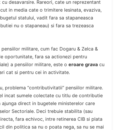
at cu desavarsire. Rareori, cate un reprezentant
cut in media cate o trimitere lesinata, evaziva,
 bugetul statului, vadit fara sa stapaneasca
butiei nu o stapaneau) si fara sa trezeasca
 pensiilor militare, cum fac Dogaru & Zelca &
 oportunitate, fara sa actionezi pentru
tiale) a pensiilor militare, este o
eroare grava
cu
i cat si pentru cei in activitate.
 problema “contributivitatii” pensiilor militare.
l incat sumele colectate cu titlu de contributie
a ajunga direct in bugetele ministerelor care
selor Sectoriale. Deci trebuie stabilita (sau
directa, fara echivoc, intre retinerea CIB si plata
ecil din politica sa nu o poata nega, sa nu se mai