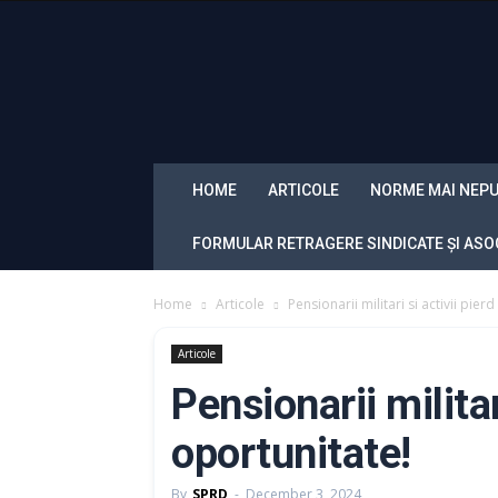
Sindicatul
Politistilor
din
Romania
„Diamantul”
HOME
ARTICOLE
NORME MAI NEPU
FORMULAR RETRAGERE SINDICATE ȘI ASOC
Home
Articole
Pensionarii militari si activii pier
Articole
Pensionarii militar
oportunitate!
By
SPRD
-
December 3, 2024