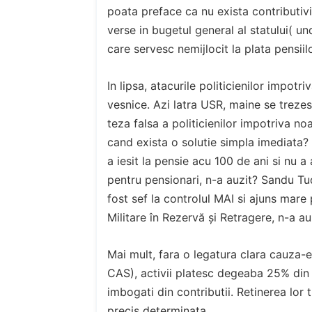
poata preface ca nu exista contributivi
verse in bugetul general al statului( u
care servesc nemijlocit la plata pensiilo
In lipsa, atacurile politicienilor impotri
vesnice. Azi latra USR, maine se trezes
teza falsa a politicienilor impotriva noa
cand exista o solutie simpla imediata
a iesit la pensie acu 100 de ani si nu a
pentru pensionari, n-a auzit? Sandu Tud
fost sef la controlul MAI si ajuns mare
Militare în Rezervă și Retragere, n-a au
Mai mult, fara o legatura clara cauza-e
CAS), activii platesc degeaba 25% din s
imbogati din contributii. Retinerea lor 
precis determinata.