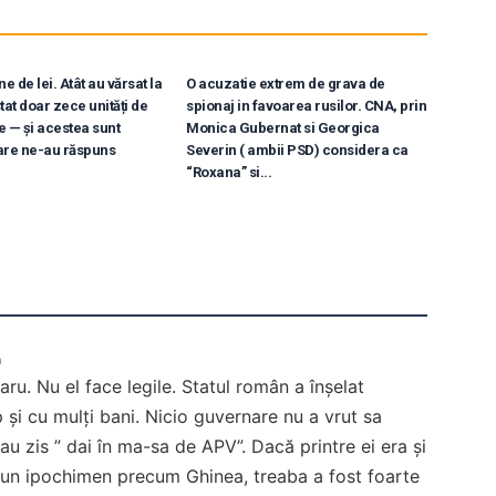
e de lei. Atât au vărsat la
O acuzatie extrem de grava de
tat doar zece unități de
spionaj in favoarea rusilor. CNA, prin
e — și acestea sunt
Monica Gubernat si Georgica
are ne-au răspuns
Severin ( ambii PSD) considera ca
“Roxana” si...
m
aru. Nu el face legile. Statul român a înșelat
p și cu mulți bani. Nicio guvernare nu a vrut sa
u zis ” dai în ma-sa de APV”. Dacă printre ei era și
un ipochimen precum Ghinea, treaba a fost foarte