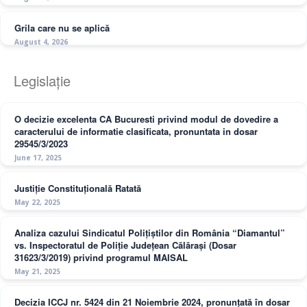
Grila care nu se aplică
August 4, 2026
Legislație
O decizie excelenta CA Bucuresti privind modul de dovedire a
caracterului de informatie clasificata, pronuntata in dosar
29545/3/2023
June 17, 2025
Justiție Constituțională Ratată
May 22, 2025
Analiza cazului Sindicatul Polițiștilor din România “Diamantul”
vs. Inspectoratul de Poliție Județean Călărași (Dosar
31623/3/2019) privind programul MAISAL
May 21, 2025
Decizia ICCJ nr. 5424 din 21 Noiembrie 2024, pronunțată în dosar