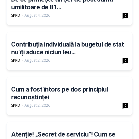
umilitoare de 81...
SPRD
-
August 4, 2026
0
Contribuția individuală la bugetul de stat
nu îți aduce niciun leu...
SPRD
-
August 2, 2026
0
Cum a fost întors pe dos principiul
recunoștinței
SPRD
-
August 2, 2026
0
Atenție! „Secret de serviciu”! Cum se