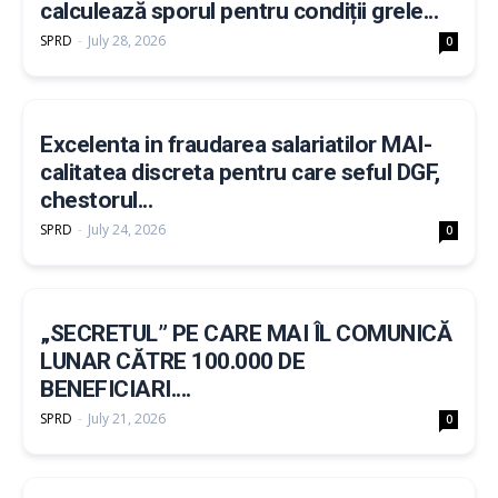
calculează sporul pentru condiții grele...
SPRD
-
July 28, 2026
0
Excelenta in fraudarea salariatilor MAI-
calitatea discreta pentru care seful DGF,
chestorul...
SPRD
-
July 24, 2026
0
„SECRETUL” PE CARE MAI ÎL COMUNICĂ
LUNAR CĂTRE 100.000 DE
BENEFICIARI....
SPRD
-
July 21, 2026
0