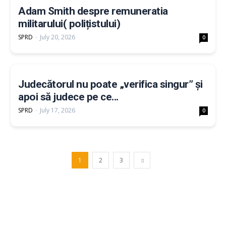
Adam Smith despre remuneratia
militarului( polițistului)
SPRD
-
July 20, 2026
0
Judecătorul nu poate „verifica singur” și
apoi să judece pe ce...
SPRD
-
July 17, 2026
0
1
2
3