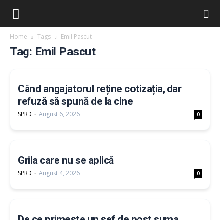
Home
Tags
Emil Pascut
Tag: Emil Pascut
Când angajatorul reține cotizația, dar
refuză să spună de la cine
SPRD
-
August 6, 2026
0
Grila care nu se aplică
SPRD
-
August 4, 2026
0
De ce primește un șef de post suma