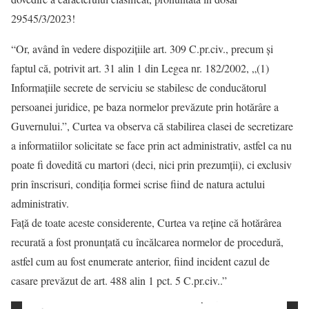
29545/3/2023!
“Or, având în vedere dispozițiile art. 309 C.pr.civ., precum și
faptul că, potrivit art. 31 alin 1 din Legea nr. 182/2002, „(1)
Informațiile secrete de serviciu se stabilesc de conducătorul
persoanei juridice, pe baza normelor prevăzute prin hotărâre a
Guvernului.”, Curtea va observa că stabilirea clasei de secretizare
a informatiilor solicitate se face prin act administrativ, astfel ca nu
poate fi dovedită cu martori (deci, nici prin prezumții), ci exclusiv
prin înscrisuri, condiția formei scrise fiind de natura actului
administrativ.
Față de toate aceste considerente, Curtea va reține că hotărârea
recurată a fost pronunțată cu încălcarea normelor de procedură,
astfel cum au fost enumerate anterior, fiind incident cazul de
casare prevăzut de art. 488 alin 1 pct. 5 C.pr.civ..”