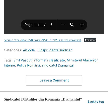
decizie excelenta CAB dosar 29543_3_2023 analiza info clasif
Download
Categories:
Articole
,
Jurisprudenta sindicat
Tags:
Emil Pascut
,
informatii clasificate
,
Ministerul Afacerilor
Interne
,
Poliția Română
,
sindicatul Diamantul
Leave a Comment
Sindicatul Politistilor din Romania „Diamantul”
Back to top