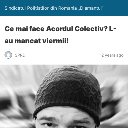
Sindicatul Politistilor din Romania „Diamantul”
Ce mai face Acordul Colectiv? L-
au mancat viermii!
SPRD
2 years ago