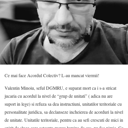
Ce mai face Acordul Colectiv? L-au mancat viermii!
Valentin Minoiu, seful DGMRU, e suparat mort ca i s-a stricat
jucaria cu acordul la nivel de “grup de unitati” ( adica nu are
suport in lege) si refuza sa dea instructiuni, unitatilor teritoriale cu
personalitate juridica, sa declanseze incheierea de acorduri la nivel
de unitate. Unitatile teritoriale, pentru ca au sefi crescuti de mici in
spirit de sluga care asteapta mereu lumina de sus, nu fac nimic. Ce