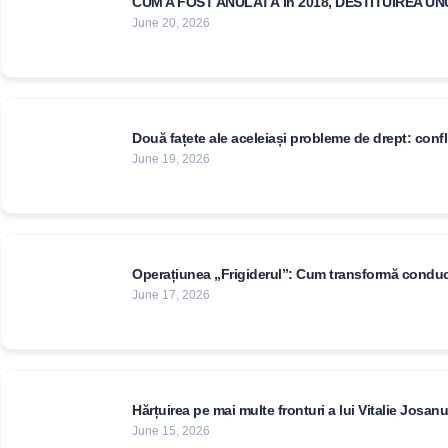
CUM A FOST ANULATĂ in 2018, DESTITUIREA UNUI
June 20, 2026
Două fațete ale aceleiași probleme de drept: confli
June 19, 2026
Operațiunea „Frigiderul”: Cum transformă conducerea
June 17, 2026
Hărțuirea pe mai multe fronturi a lui Vitalie Josanu
June 15, 2026