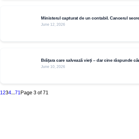
Ministerul capturat de un contabil. Cancerul secreti
June 12, 2026
Brățara care salvează vieți – dar cine răspunde 
June 10, 2026
1
2
3
4
...
71
Page 3 of 71