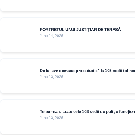
PORTRETUL UNUI JUSTIȚIAR DE TERASĂ
June 14, 2026
De la „am demarat procedurile” la 103 sedii tot nea
June 13, 2026
Teleorman: toate cele 103 sedii de poliție funcț
June 13, 2026