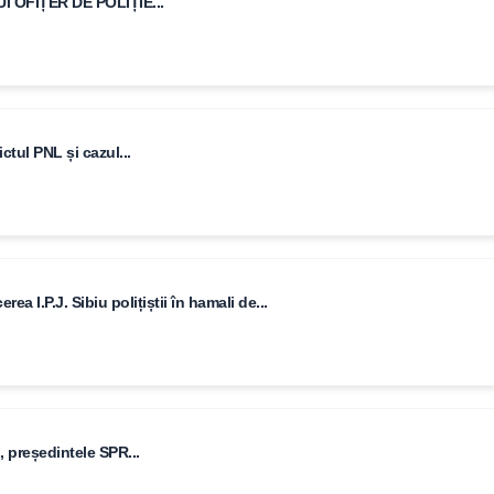
 OFIȚER DE POLIȚIE...
ctul PNL și cazul...
 I.P.J. Sibiu polițiștii în hamali de...
, președintele SPR...