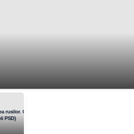
ea rusilor. CNA,
ii PSD)