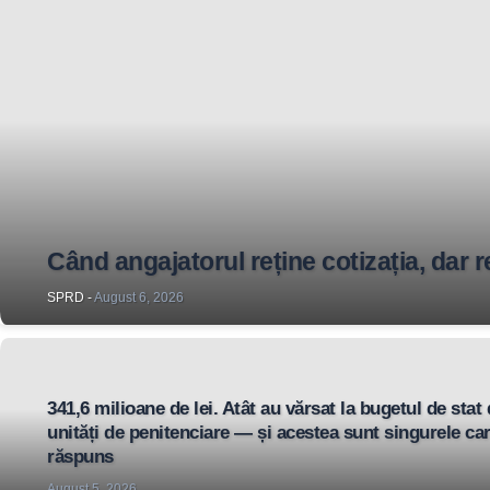
Când angajatorul reține cotizația, dar 
SPRD
-
August 6, 2026
341,6 milioane de lei. Atât au vărsat la bugetul de stat
unități de penitenciare — și acestea sunt singurele ca
răspuns
August 5, 2026