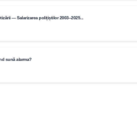
zării — Salarizarea polițiștilor 2003–2025...
când sună alarma?