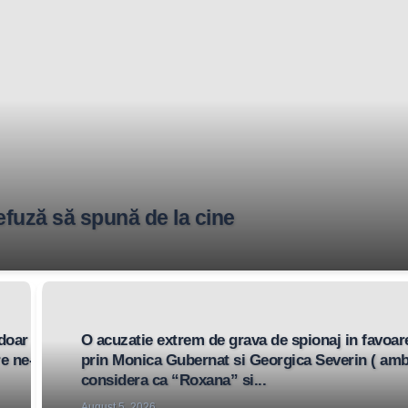
refuză să spună de la cine
 doar zece
O acuzatie extrem de grava de spionaj in favoar
re ne-au
prin Monica Gubernat si Georgica Severin ( amb
considera ca “Roxana” si...
August 5, 2026