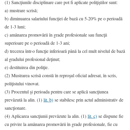
(1) Sancţiunile disciplinare care pot fi aplicate poliţiştilor sunt:
a) mustrare scrisă;
b) diminuarea salariului funcţiei de bază cu 5-20% pe o perioadă
de 1-3 luni;
c) amânarea promovării în grade profesionale sau funcţii
superioare pe o perioadă de 1-3 ani;
d) trecerea într-o funcţie inferioară până la cel mult nivelul de bază
al gradului profesional deţinut;
e) destituirea din poliţie.
(2) Mustrarea scrisă constă în reproşul oficial adresat, în scris,
poliţistului vinovat.
(3) Procentul şi perioada pentru care se aplică sancţiunea
prevăzută la alin. (1)
lit. b)
se stabilesc prin actul administrativ de
sancţionare.
(4) Aplicarea sancţiunii prevăzute la alin. (1)
lit. c)
se dispune fie
cu privire la amânarea promovării în grade profesionale, fie cu