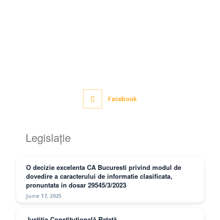
Facebook
Legislație
O decizie excelenta CA Bucuresti privind modul de
dovedire a caracterului de informatie clasificata,
pronuntata in dosar 29545/3/2023
June 17, 2025
Justiție Constituțională Ratată