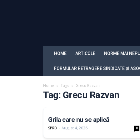
Sindicatul
Politistilor
din
Romania
„Diamantul”
HOME
ARTICOLE
NORME MAI NEPU
FORMULAR RETRAGERE SINDICATE ȘI ASOC
Home
Tags
Grecu Razvan
Tag: Grecu Razvan
Grila care nu se aplică
SPRD
-
August 4, 2026
0