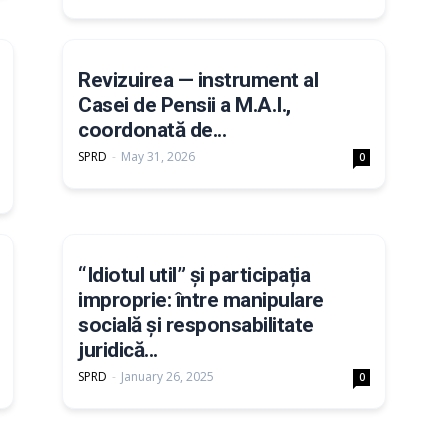
Revizuirea — instrument al
Casei de Pensii a M.A.I.,
coordonată de...
SPRD
-
May 31, 2026
0
“Idiotul util” și participația
improprie: între manipulare
socială și responsabilitate
juridică...
SPRD
-
January 26, 2025
0