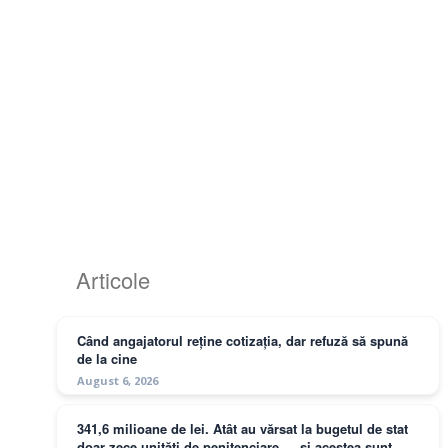
Articole
Când angajatorul reține cotizația, dar refuză să spună
de la cine
August 6, 2026
341,6 milioane de lei. Atât au vărsat la bugetul de stat
doar zece unități de penitenciare — și acestea sunt