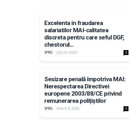
Excelenta in fraudarea
salariatilor MAI-calitatea
discreta pentru care seful DGF,
chestorul...
SPRD
-
July 24, 2026
0
Sesizare penală împotriva MAI:
Nerespectarea Directivei
europene 2003/88/CE privind
remunerarea polițiștilor
SPRD
-
March 4, 2025
0