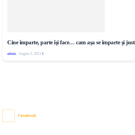
Cine împarte, parte îşi face… cam aşa se împarte şi justiţ
admin
-
August 2, 2023
1
Facebook