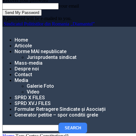
Recover your password
your email
A password will be e-mailed to you.
Sindicatul Politistilor din Romania „Diamantul”
Home
Articole
Norme MAI nepublicate
Jurisprudenta sindicat
Mass-media
Despre noi
Contact
Media
Galerie Foto
Video
SPRD X FILES
SPRD XVJ FILES
Formular Retragere Sindicate și Asociații
Generator petitie – spor conditii grele
Home
Tags
Curtea Constituțională