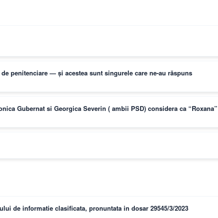
ți de penitenciare — și acestea sunt singurele care ne-au răspuns
Monica Gubernat si Georgica Severin ( ambii PSD) considera ca “Roxana” 
lui de informatie clasificata, pronuntata in dosar 29545/3/2023