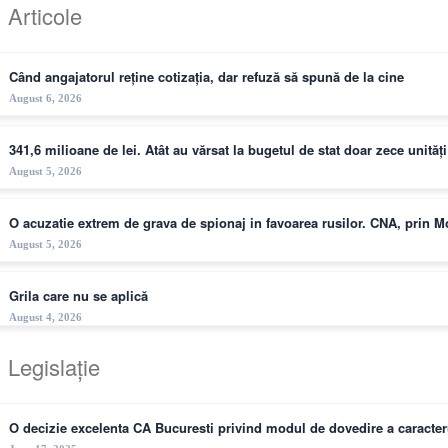
Articole
Când angajatorul reține cotizația, dar refuză să spună de la cine
August 6, 2026
341,6 milioane de lei. Atât au vărsat la bugetul de stat doar zece unită
August 5, 2026
O acuzatie extrem de grava de spionaj in favoarea rusilor. CNA, prin 
August 5, 2026
Grila care nu se aplică
August 4, 2026
Legislație
O decizie excelenta CA Bucuresti privind modul de dovedire a caracteru