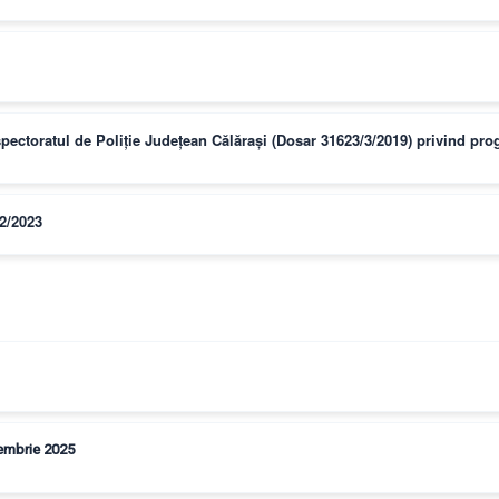
nspectoratul de Poliție Județean Călărași (Dosar 31623/3/2019) privind p
/2/2023
ptembrie 2025