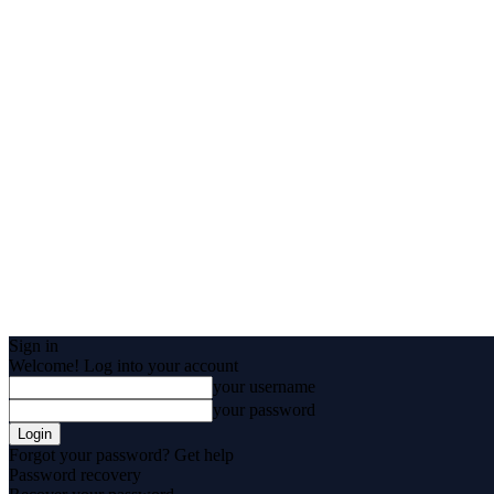
Sign in
Welcome! Log into your account
your username
your password
Forgot your password? Get help
Password recovery