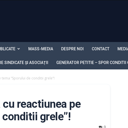
BLICATE
MASS-MEDIA
DESPRE NOI
CONTACT
MEDI
 SINDICATE ȘI ASOCIAȚII
GENERATOR PETITIE – SPOR CONDITII
e tema “Sporului de conditii grele”!
a cu reactiunea pe
conditii grele”!
0