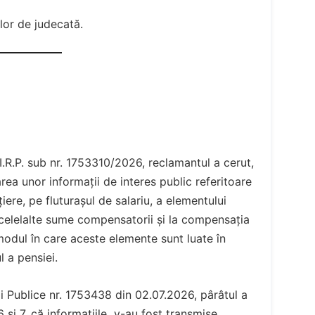
ilor de judecată.
D.I.R.P. sub nr. 1753310/2026, reclamantul a cerut,
rea unor informații de interes public referitoare
iere, pe fluturașul de salariu, a elementului
 la celelalte sume compensatorii și la compensația
modul în care aceste elemente sunt luate în
l a pensiei.
ii Publice nr. 1753438 din 02.07.2026, pârâtul a
 6 și 7, că informațiile „v-au fost transmise,