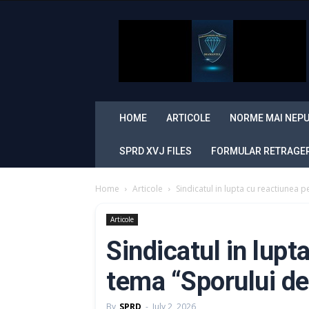
Sindicatul
Politistilor
din
Romania
„Diamantul”
HOME
ARTICOLE
NORME MAI NEPU
SPRD XVJ FILES
FORMULAR RETRAGERE
Home
Articole
Sindicatul in lupta cu reactiunea p
Articole
Sindicatul in lupt
tema “Sporului de 
By
SPRD
-
July 2, 2026