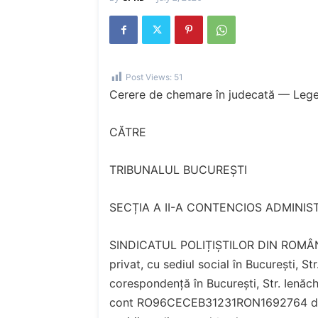
Post Views:
51
Cerere de chemare în judecată — Lege
CĂTRE
TRIBUNALUL BUCUREȘTI
SECȚIA A II-A CONTENCIOS ADMINIST
SINDICATUL POLIȚIȘTILOR DIN ROMÂNI
privat, cu sediul social în București, St
corespondență în București, Str. Ienăch
cont RO96CECEB31231RON1692764 desc