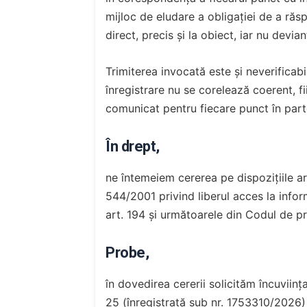
mijloc de eludare a obligației de a răsp
direct, precis și la obiect, iar nu devian
Trimiterea invocată este și neverificabi
înregistrare nu se corelează coerent, fi
comunicat pentru fiecare punct în part
În drept,
ne întemeiem cererea pe dispozițiile art.
544/2001 privind liberul acces la inform
art. 194 și următoarele din Codul de pr
Probe,
în dovedirea cererii solicităm încuviința
25 (înregistrată sub nr. 1753310/2026) 