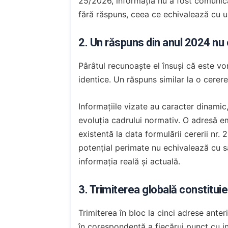
25/2026, informația nu a fost comunica
fără răspuns, ceea ce echivalează cu u
2. Un răspuns din anul 2024 nu c
Pârâtul recunoaște el însuși că este vor
identice. Un răspuns similar la o cerer
Informațiile vizate au caracter dinamic,
evoluția cadrului normativ. O adresă em
existentă la data formulării cererii nr.
potențial perimate nu echivalează cu s
informația reală și actuală.
3. Trimiterea globală constituie
Trimiterea în bloc la cinci adrese ante
în corespondență a fiecărui punct cu i