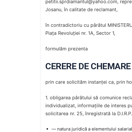
petitii.sprdiamantul@yahoo.com, reprez
Josanu, în calitate de reclamant,
în contradictoriu cu pârâtul MINISTER
Piața Revoluției nr. 1A, Sector 1,
formulăm prezenta
CERERE DE CHEMARE
prin care solicităm instanței ca, prin 
1. obligarea pârâtului să comunice recl
individualizat, informațiile de interes pu
solicitarea nr. 25, înregistrată la D.I.R
— natura juridică a elementului salarial 