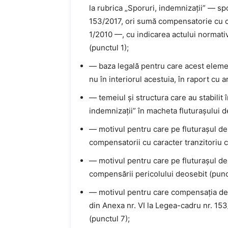
la rubrica „Sporuri, indemnizații” — spo
153/2017, ori sumă compensatorie cu car
1/2010 —, cu indicarea actului normativ
(punctul 1);
— baza legală pentru care acest element
nu în interiorul acestuia, în raport cu ar
— temeiul și structura care au stabilit
indemnizații” în macheta fluturașului de
— motivul pentru care pe fluturașul de 
compensatorii cu caracter tranzitoriu cu
— motivul pentru care pe fluturașul de 
compensării pericolului deosebit (punc
— motivul pentru care compensația de ri
din Anexa nr. VI la Legea-cadru nr. 153
(punctul 7);