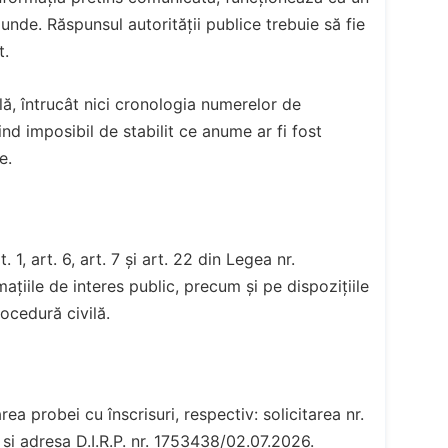
unde. Răspunsul autorității publice trebuie să fie
t.
lă, întrucât nici cronologia numerelor de
ind imposibil de stabilit ce anume ar fi fost
e.
 1, art. 6, art. 7 și art. 22 din Legea nr.
ațiile de interes public, precum și pe dispozițiile
ocedură civilă.
rea probei cu înscrisuri, respectiv: solicitarea nr.
și adresa D.I.R.P. nr. 1753438/02.07.2026.