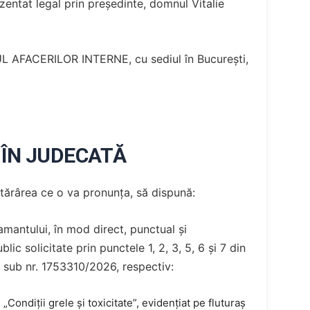
entat legal prin președinte, domnul Vitalie
UL AFACERILOR INTERNE, cu sediul în București,
 ÎN JUDECATĂ
hotărârea ce o va pronunța, să dispună:
amantului, în mod direct, punctual și
blic solicitate prin punctele 1, 2, 3, 5, 6 și 7 din
.P. sub nr. 1753310/2026, respectiv:
„Condiții grele și toxicitate”, evidențiat pe fluturaș