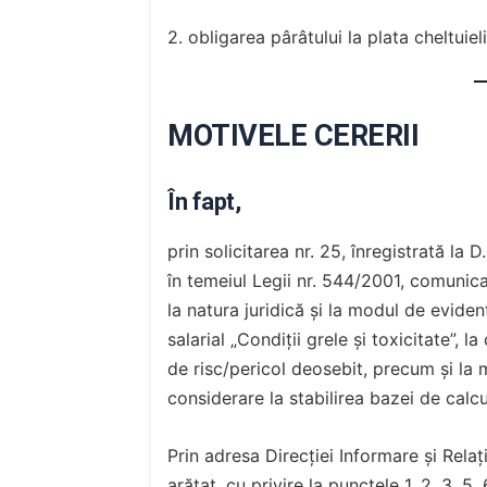
2. obligarea pârâtului la plata cheltuiel
MOTIVELE CERERII
În fapt,
prin solicitarea nr. 25, înregistrată la 
în temeiul Legii nr. 544/2001, comunica
la natura juridică și la modul de evidenț
salarial „Condiții grele și toxicitate”,
de risc/pericol deosebit, precum și la 
considerare la stabilirea bazei de calcu
Prin adresa Direcției Informare și Relaț
arătat, cu privire la punctele 1, 2, 3, 5,