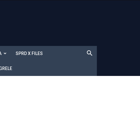
A
SPRD X FILES
 GRELE