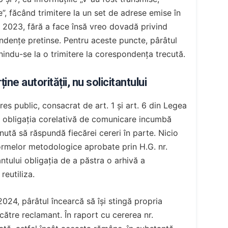
e”, făcând trimitere la un set de adrese emise în
l 2023, fără a face însă vreo dovadă privind
ondențe pretinse. Pentru aceste puncte, pârâtul
nindu-se la o trimitere la corespondența trecută.
ne autorității, nu solicitantului
res public, consacrat de art. 1 și art. 6 din Legea
ar obligația corelativă de comunicare incumbă
inută să răspundă fiecărei cereri în parte. Nicio
Normelor metodologice aprobate prin H.G. nr.
antului obligația de a păstra o arhivă a
reutiliza.
2024, pârâtul încearcă să își stingă propria
către reclamant. În raport cu cererea nr.