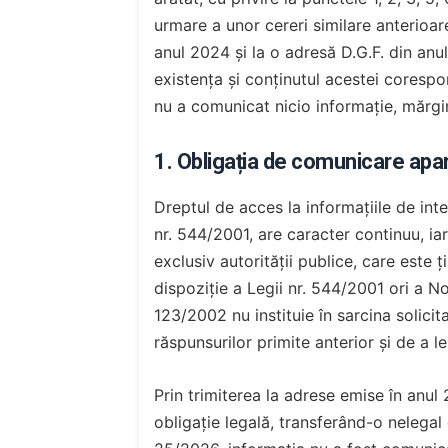
urmare a unor cereri similare anterioar
anul 2024 și la o adresă D.G.F. din anu
existența și conținutul acestei coresp
nu a comunicat nicio informație, mărgi
1. Obligația de comunicare aparți
Dreptul de acces la informațiile de inte
nr. 544/2001, are caracter continuu, i
exclusiv autorității publice, care este ț
dispoziție a Legii nr. 544/2001 ori a 
123/2002 nu instituie în sarcina solicit
răspunsurilor primite anterior și de a le 
Prin trimiterea la adrese emise în anul 
obligație legală, transferând-o nelegal 