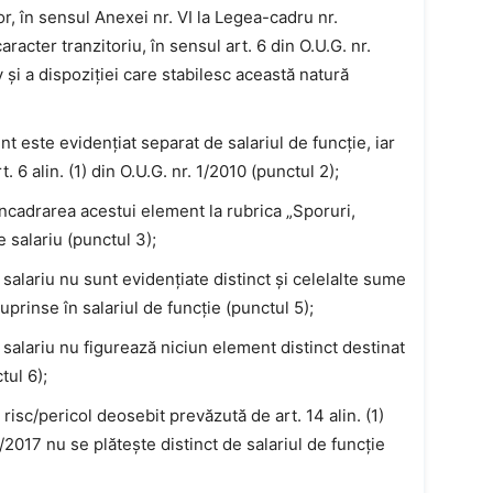
r, în sensul Anexei nr. VI la Legea-cadru nr.
acter tranzitoriu, în sensul art. 6 din O.U.G. nr.
 și a dispoziției care stabilesc această natură
 este evidențiat separat de salariul de funcție, iar
t. 6 alin. (1) din O.U.G. nr. 1/2010 (punctul 2);
 încadrarea acestui element la rubrica „Sporuri,
 salariu (punctul 3);
salariu nu sunt evidențiate distinct și celelalte sume
prinse în salariul de funcție (punctul 5);
salariu nu figurează niciun element distinct destinat
tul 6);
sc/pericol deosebit prevăzută de art. 14 alin. (1)
/2017 nu se plătește distinct de salariul de funcție