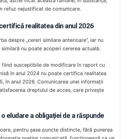
tă, astfel încât aceasta rămâne, în substanță,
n refuz nejustificat de comunicare.
ertifică realitatea din anul 2026
ba despre „cereri similare anterioare”, iar nu
e similară nu poate acoperi cererea actuală.
 fiind susceptibile de modificare în raport cu
isă în anul 2024 nu poate certifica realitatea
 25, în anul 2026. Comunicarea unei informații
atisfacerea dreptului de acces, care privește
 o eludare a obligației de a răspunde
rioare, pentru șase puncte distincte, fără punerea
nformația pretins comunicată, funcționează ca un