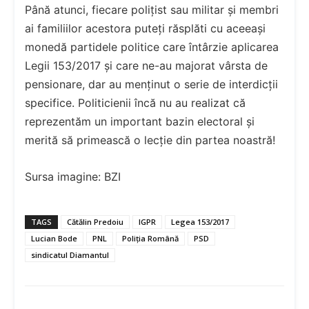
Până atunci, fiecare polițist sau militar și membri
ai familiilor acestora puteți răsplăti cu aceeași
monedă partidele politice care întârzie aplicarea
Legii 153/2017 și care ne-au majorat vârsta de
pensionare, dar au menținut o serie de interdicții
specifice. Politicienii încă nu au realizat că
reprezentăm un important bazin electoral și
merită să primească o lecție din partea noastră!
Sursa imagine: BZI
TAGS
Cătălin Predoiu
IGPR
Legea 153/2017
Lucian Bode
PNL
Poliția Română
PSD
sindicatul Diamantul