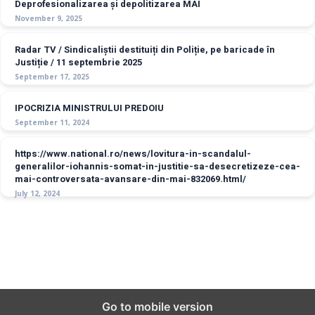
Deprofesionalizarea și depolitizarea MAI
November 9, 2025
Radar TV / Sindicaliștii destituiți din Poliție, pe baricade în
Justiție / 11 septembrie 2025
September 17, 2025
IPOCRIZIA MINISTRULUI PREDOIU
September 11, 2024
https://www.national.ro/news/lovitura-in-scandalul-
generalilor-iohannis-somat-in-justitie-sa-desecretizeze-cea-
mai-controversata-avansare-din-mai-832069.html/
July 12, 2024
© Copyright - Sindicatul Politistilor din Romania "Diamantul"
Go to mobile version