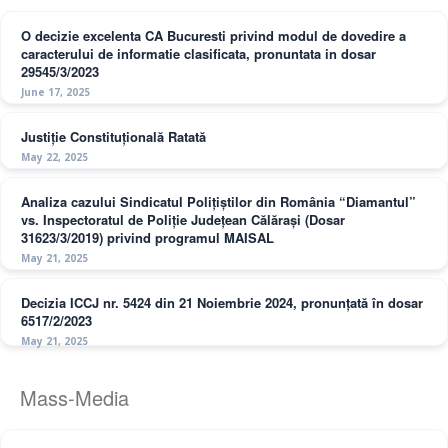
O decizie excelenta CA Bucuresti privind modul de dovedire a
caracterului de informatie clasificata, pronuntata in dosar
29545/3/2023
June 17, 2025
Justiție Constituțională Ratată
May 22, 2025
Analiza cazului Sindicatul Polițiștilor din România “Diamantul”
vs. Inspectoratul de Poliție Județean Călărași (Dosar
31623/3/2019) privind programul MAISAL
May 21, 2025
Decizia ICCJ nr. 5424 din 21 Noiembrie 2024, pronunțată în dosar
6517/2/2023
May 21, 2025
Mass-Media