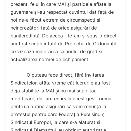
prezent, felul în care MAI și partidele aflate la
guvernare și-au respectat cuvântul dat față de
noi ne-a făcut extrem de circumspecți și
neîncrezători față de orice asigurări de
bunăcredință. De aceea – le-am și spus-o direct –
am fost sceptici față de Proiectul de Ordonanță
ce vizează majorarea salariului de grad și
actualizarea normei de echipament.
O puteau face direct, fără invitarea
Sindicatelor, atâta vreme cât lucrurile au fost
deja stabilite la MAI și nu mai suportau
modificare, dar au recurs la acest gest tocmai
pentru a obține asigurări că vom renunța la
protestul pentru care Federația Publisind și
Sindicatul Europol, la care s-a alăturat și
Sindicatul Diamantul, au obținut autorizația