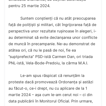
pentru 25 martie 2024.
Suntem conștienți că nu atât preocuparea
față de polițiști și militari, cât îngrijorarea față de
perspectiva unor rezultate rușinoase în alegeri, i-
au determinat să evite declanșarea unor conflicte
de muncă în precampanie. Ne-au demonstrat de
atâtea ori, că nu le pasă de noi, fie ea
”suptprefecta” PSD-istă Carmen Dan, ori triada
PNL-istă, Vela-Bode-Predoiu, la cârma M.A.I.
Le-am spus răspicat că renunțăm la
proteste dacă promovează Ordonanța și astăzi
au făcut-o, ce-i drept, nu cu aplicare de la 1
martie 2024 – așa cum le-am cerut noi – ci din
data publicării în Monitorul Oficial. Prin urmare,