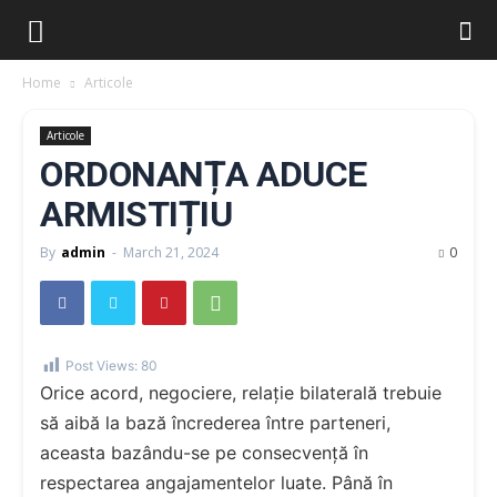
Home
Articole
Articole
ORDONANȚA ADUCE
ARMISTIȚIU
By
admin
-
March 21, 2024
0
Post Views:
80
Orice acord, negociere, relație bilaterală trebuie
să aibă la bază încrederea între parteneri,
aceasta bazându-se pe consecvență în
respectarea angajamentelor luate. Până în