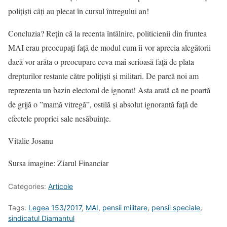
polițiști câți au plecat în cursul întregului an!
Concluzia? Rețin că la recenta întâlnire, politicienii din fruntea
MAI erau preocupați față de modul cum îi vor aprecia alegătorii
dacă vor arăta o preocupare ceva mai serioasă față de plata
drepturilor restante către polițiști și militari. De parcă noi am
reprezenta un bazin electoral de ignorat! Asta arată că ne poartă
de grijă o ”mamă vitregă”, ostilă și absolut ignorantă față de
efectele propriei sale nesăbuințe.
Vitalie Josanu
Sursa imagine: Ziarul Financiar
Categories:
Articole
Tags:
Legea 153/2017
,
MAI
,
pensii militare
,
pensii speciale
,
sindicatul Diamantul