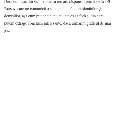
Deși venit cam târziu, trebuie să remarc răspunsul primit de la IPJ
Brașov, care ne comunică o situație lunară a pensionărilor și
demisiilor, așa cum puține unități au înțeles să facă și din care
putem extrage concluzii interesante, dacă urmărim graficul de mai
jos: