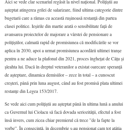
Aici se vede clar scenariul regăsit la nivel național. Polițiștii au
așteptat atingerea grilei de salarizare, fiind ultima categorie dintre
bugetarii care a rămas cu această rușinoasă restanță din partea
clasei politice. Ieșirile din martie arată o sensibilitate față de
avansarea proiectelor de majorare a vârstei de pensionare a
polițiștilor, calmată rapid de promisiunea că modificările se vor
aplica în 2030, apoi a urmat promisiunea acordării ultimei tranșe
pentru a ne aduce la plafonul din 2021, proces înghețat de Câțu și
șleahta lui. Dacă în dreptul veteranilor a existat oarecare speranță
de așteptare, dinamica demisiilor – zece în total – a cunoscut
creșteri, până prin luna august, când au fost promisă plata ultimei
restanțe din Legea 153/2017.
Se vede aici cum polițiștii au așteptat până în ultima lună a anului
ca Guvernul lui Ciolacu să facă dovada seriozității, efectul a fost
însă invers, cum zicea chiar premierul că trece ”de la fapte la
vorbe”. În consecință, în decembrie s-au pensionat cam tot atâția