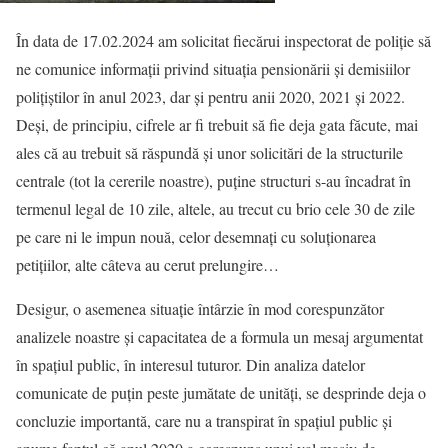
În data de 17.02.2024 am solicitat fiecărui inspectorat de poliție să
ne comunice informații privind situația pensionării și demisiilor
polițiștilor în anul 2023, dar și pentru anii 2020, 2021 și 2022.
Deși, de principiu, cifrele ar fi trebuit să fie deja gata făcute, mai
ales că au trebuit să răspundă și unor solicitări de la structurile
centrale (tot la cererile noastre), puține structuri s-au încadrat în
termenul legal de 10 zile, altele, au trecut cu brio cele 30 de zile
pe care ni le impun nouă, celor desemnați cu soluționarea
petițiilor, alte câteva au cerut prelungire…
Desigur, o asemenea situație întârzie în mod corespunzător
analizele noastre și capacitatea de a formula un mesaj argumentat
în spațiul public, în interesul tuturor. Din analiza datelor
comunicate de puțin peste jumătate de unități, se desprinde deja o
concluzie importantă, care nu a transpirat în spațiul public și