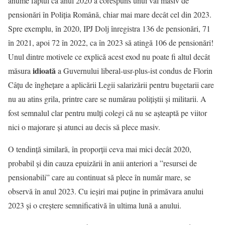
anume faptul că anul 2020 a corespuns unui val masiv de
pensionări în Poliția Română, chiar mai mare decât cel din 2023.
Spre exemplu, în 2020, IPJ Dolj înregistra 136 de pensionări, 71
în 2021, apoi 72 în 2022, ca în 2023 să atingă 106 de pensionări!
Unul dintre motivele ce explică acest exod nu poate fi altul decât
idioată
măsura
a Guvernului liberal-usr-plus-ist condus de Florin
Câțu de înghețare a aplicării Legii salarizării pentru bugetarii care
nu au atins grila, printre care se numărau polițiștii și militarii. A
fost semnalul clar pentru mulți colegi că nu se așteaptă pe viitor
nici o majorare și atunci au decis să plece masiv.
O tendință similară, în proporții ceva mai mici decât 2020,
probabil și din cauza epuizării în anii anteriori a ”resursei de
pensionabili” care au continuat să plece în număr mare, se
observă în anul 2023. Cu ieșiri mai puține în primăvara anului
2023 și o creștere semnificativă în ultima lună a anului.