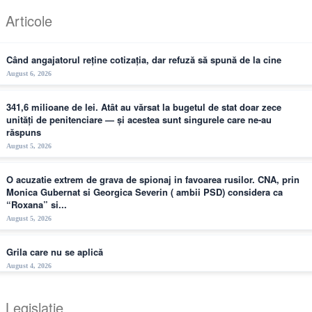
Articole
Când angajatorul reține cotizația, dar refuză să spună de la cine
August 6, 2026
341,6 milioane de lei. Atât au vărsat la bugetul de stat doar zece
unități de penitenciare — și acestea sunt singurele care ne-au
răspuns
August 5, 2026
O acuzatie extrem de grava de spionaj in favoarea rusilor. CNA, prin
Monica Gubernat si Georgica Severin ( ambii PSD) considera ca
“Roxana” si...
August 5, 2026
Grila care nu se aplică
August 4, 2026
Legislație