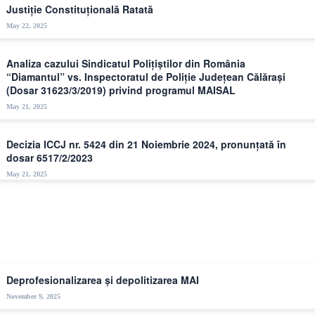
Justiție Constituțională Ratată
May 22, 2025
Analiza cazului Sindicatul Polițiștilor din România
“Diamantul” vs. Inspectoratul de Poliție Județean Călărași
(Dosar 31623/3/2019) privind programul MAISAL
May 21, 2025
Decizia ICCJ nr. 5424 din 21 Noiembrie 2024, pronunțată în
dosar 6517/2/2023
May 21, 2025
Mass-media
Deprofesionalizarea și depolitizarea MAI
November 9, 2025