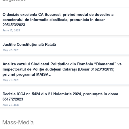
O decizie excelenta CA Bucuresti privind modul de dovedire a
caracterului de informatie clasificata, pronuntata in dosar
29545/3/2023
June 17, 2025
Justiție Constituțională Ratată
May 22, 2025
Analiza cazului Sindicatul Polițiștilor din România “Diamantul” vs.
Inspectoratul de Poliție Județean Călărași (Dosar 31623/3/2019)
privind programul MAISAL
May 21, 2025
Decizia ICCJ nr. 5424 din 21 Noiembrie 2024, pronunțată în dosar
6517/2/2023
May 21, 2025
Mass-Media