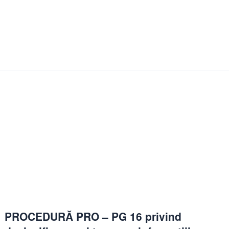
Articole
Jurisprudenta sindicat
Mass-media
PROCEDURĂ PRO – PG 16 privind