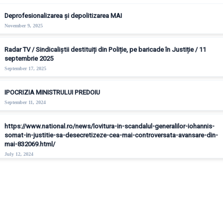
Deprofesionalizarea și depolitizarea MAI
November 9, 2025
Radar TV / Sindicaliștii destituiți din Poliție, pe baricade în Justiție / 11
septembrie 2025
September 17, 2025
IPOCRIZIA MINISTRULUI PREDOIU
September 11, 2024
https://www.national.ro/news/lovitura-in-scandalul-generalilor-iohannis-
somat-in-justitie-sa-desecretizeze-cea-mai-controversata-avansare-din-
mai-832069.html/
July 12, 2024
© Copyright - Sindicatul Politistilor din Romania "Diamantul"