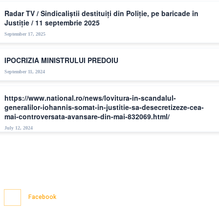
Radar TV / Sindicaliștii destituiți din Poliție, pe baricade în
Justiție / 11 septembrie 2025
September 17, 2025
IPOCRIZIA MINISTRULUI PREDOIU
September 11, 2024
https://www.national.ro/news/lovitura-in-scandalul-
generalilor-iohannis-somat-in-justitie-sa-desecretizeze-cea-
mai-controversata-avansare-din-mai-832069.html/
July 12, 2024
Facebook