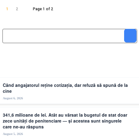
1
2
Page 1 of 2
Căutați
Ultimele Articole
Când angajatorul reține cotizația, dar refuză să spună de la
cine
August 6, 2026
341,6 milioane de lei. Atât au vărsat la bugetul de stat doar
zece unități de penitenciare — și acestea sunt singurele
care ne-au răspuns
August 5, 2026