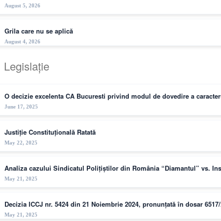
August 5, 2026
Grila care nu se aplică
August 4, 2026
Legislație
O decizie excelenta CA Bucuresti privind modul de dovedire a caracteru
June 17, 2025
Justiție Constituțională Ratată
May 22, 2025
Analiza cazului Sindicatul Polițiștilor din România “Diamantul” vs. I
May 21, 2025
Decizia ICCJ nr. 5424 din 21 Noiembrie 2024, pronunțată în dosar 6517
May 21, 2025