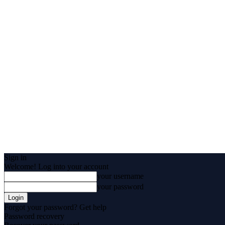
Sign in
Welcome! Log into your account
your username
your password
Forgot your password? Get help
Password recovery