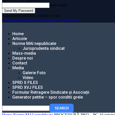
Recover your password
your email
A password will be e-mailed to you.
Sindicatul Politistilor din Romania „Diamantul”
Home
Articole
Norme MAI nepublicate
Jurisprudenta sindicat
Mass-media
Despre noi
Contact
Media
Galerie Foto
Video
SPRD X FILES
SPRD XVJ FILES
Formular Retragere Sindicate și Asociații
Generator petitie – spor conditii grele
Home
Norme MAI nepublicate
PROCEDURĂ PRO – PG 16 privind declas