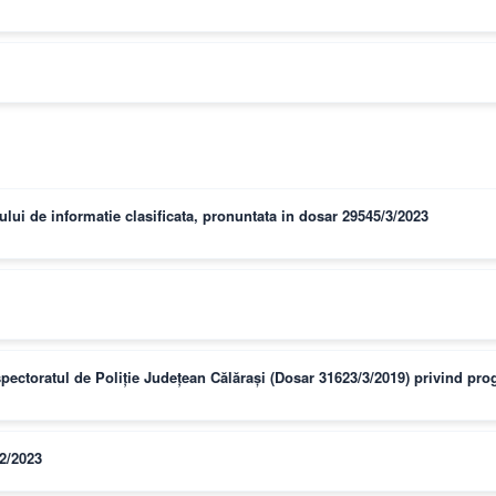
lui de informatie clasificata, pronuntata in dosar 29545/3/2023
nspectoratul de Poliție Județean Călărași (Dosar 31623/3/2019) privind p
/2/2023