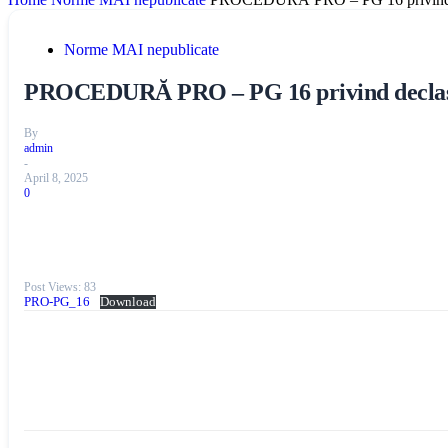
Norme MAI nepublicate
PROCEDURĂ PRO – PG 16 privind declasificar
By
admin
-
April 8, 2025
0
Post Views:
83
PRO-PG_16
Download