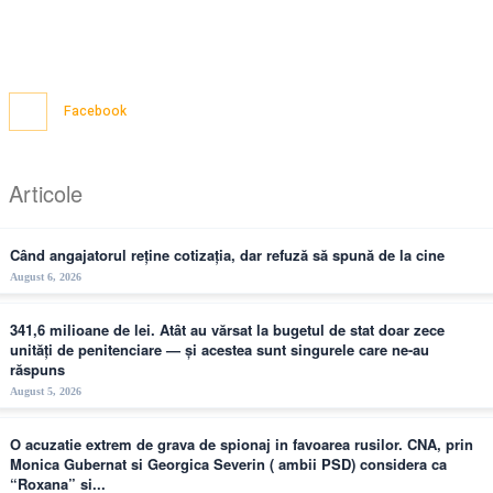
Facebook
Articole
Când angajatorul reține cotizația, dar refuză să spună de la cine
August 6, 2026
341,6 milioane de lei. Atât au vărsat la bugetul de stat doar zece
unități de penitenciare — și acestea sunt singurele care ne-au
răspuns
August 5, 2026
O acuzatie extrem de grava de spionaj in favoarea rusilor. CNA, prin
Monica Gubernat si Georgica Severin ( ambii PSD) considera ca
“Roxana” si...