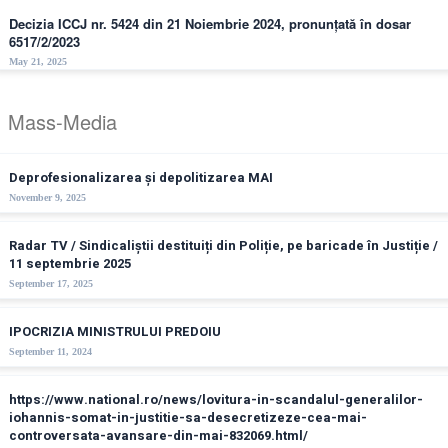
Decizia ICCJ nr. 5424 din 21 Noiembrie 2024, pronunțată în dosar
6517/2/2023
May 21, 2025
Mass-Media
Deprofesionalizarea și depolitizarea MAI
November 9, 2025
Radar TV / Sindicaliștii destituiți din Poliție, pe baricade în Justiție /
11 septembrie 2025
September 17, 2025
IPOCRIZIA MINISTRULUI PREDOIU
September 11, 2024
https://www.national.ro/news/lovitura-in-scandalul-generalilor-
iohannis-somat-in-justitie-sa-desecretizeze-cea-mai-
controversata-avansare-din-mai-832069.html/