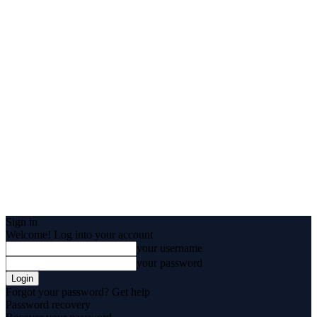
Sign in
Welcome! Log into your account
your username
your password
Forgot your password? Get help
Password recovery