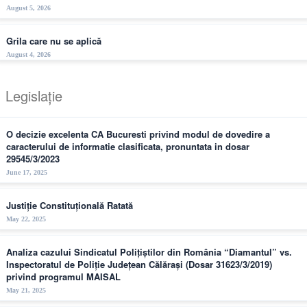
August 5, 2026
Grila care nu se aplică
August 4, 2026
Legislație
O decizie excelenta CA Bucuresti privind modul de dovedire a
caracterului de informatie clasificata, pronuntata in dosar
29545/3/2023
June 17, 2025
Justiție Constituțională Ratată
May 22, 2025
Analiza cazului Sindicatul Polițiștilor din România “Diamantul” vs.
Inspectoratul de Poliție Județean Călărași (Dosar 31623/3/2019)
privind programul MAISAL
May 21, 2025