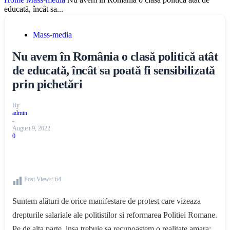
educată, încât sa...
Mass-media
Nu avem în România o clasă politică atât
de educată, încât sa poată fi sensibilizată
prin pichetări
By
admin
-
August 9, 2022
0
Post Views:
64
Suntem alături de orice manifestare de protest care vizeaza
drepturile salariale ale politistilor si reformarea Politiei Romane.
Pe de alta parte, insa trebuie sa recunoastem o realitate amara: