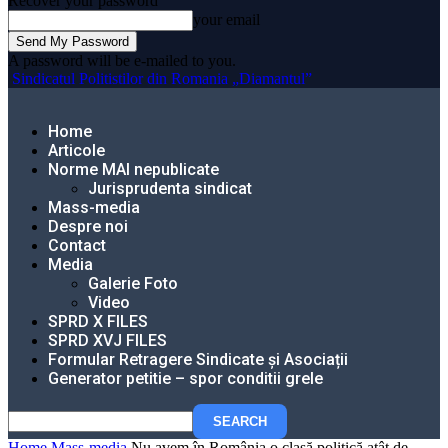
Recover your password
your email
A password will be e-mailed to you.
Sindicatul Politistilor din Romania „Diamantul”
Home
Articole
Norme MAI nepublicate
Jurisprudenta sindicat
Mass-media
Despre noi
Contact
Media
Galerie Foto
Video
SPRD X FILES
SPRD XVJ FILES
Formular Retragere Sindicate și Asociații
Generator petitie – spor conditii grele
Home
Mass-media
Nu avem în România o clasă politică atât de