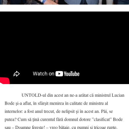
UNTOLD-ul din acest an ne-a arătat că ministrul Lucian
Bode și-a aflat, în sfârșit menirea în calitate de ministru al
internelor: a fost anul trecut, de nelipsit și în acest an. Păi, se
putea? Cum să țină curentul fără domnul dotore ”clasificat” Bode
sau – Doamne ferește! – vreo bătaie, cu pumni și tricoae rupte,