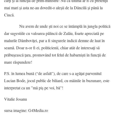
cărți și la funcția de prim-ministru! Nu că ultima ar fi cu pretenții
mai mari și asta ne-au dovedit-o aleșii de la Dăncilă și până la
Ciucă.
Nu avem de unde ști noi ce se întâmplă în jungla politică
dar sugestiile cu valoarea pălincii de Zalău, foarte apreciată pe
malurile Dâmboviței, par a fi singurele indicii demne de luat în
seamă. Doar n-or fi ei, politicienii, chiar atât de interesați să
prăbușească țara, promovând tot felul de habarniști în funcții de
mare răspundere!
P.S. în lumea bună (“de asfalt”), de care s-a agățat parvenitul
Lucian Bode, jocul public de biliard, cu mâinile în buzunare, este
interpretat ca un ”mă piș pe voi, bă”!
Vitalie Josanu
sursa imagine: G4Media.ro