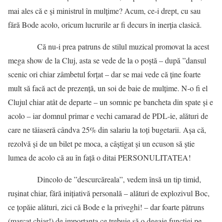
mai ales că e și ministrul în mulțime? Acum, ce-i drept, cu sau
fără Bode acolo, oricum lucrurile ar fi decurs în inerția clasică.
Că nu-i prea patruns de stilul muzical promovat la acest
mega show de la Cluj, asta se vede de la o poștă – după ”dansul
scenic ori chiar zâmbetul forțat – dar se mai vede că ține foarte
mult să facă act de prezență, un soi de baie de mulțime. N-o fi el
Clujul chiar atât de departe – un somnic pe bancheta din spate și e
acolo – iar domnul primar e vechi camarad de PDL-ie, alături de
care ne tăiaseră cândva 25% din salariu la toți bugetarii. Așa că,
rezolvă și de un bilet pe moca, a câștigat și un ecuson să știe
lumea de acolo că au în față o ditai PERSONULITATEA!
Dincolo de ”descurcăreala”, vedem însă un tip timid,
rușinat chiar, fără inițiativă personală – alături de explozivul Boc,
ce țopăie alături, zici că Bode e la priveghi! – dar foarte pătruns
(marcat chiar!) de importanța ce trebuie să o degaje funcției pe