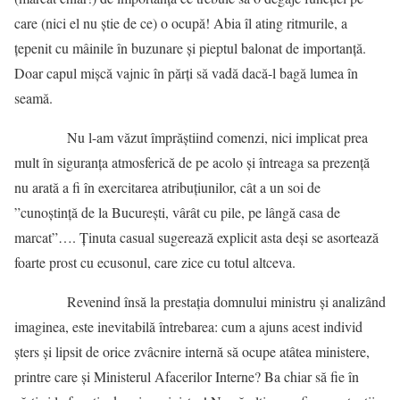
care (nici el nu știe de ce) o ocupă! Abia îl ating ritmurile, a
țepenit cu mâinile în buzunare și pieptul balonat de importanță.
Doar capul mișcă vajnic în părți să vadă dacă-l bagă lumea în
seamă.
Nu l-am văzut împrăștiind comenzi, nici implicat prea
mult în siguranța atmosferică de pe acolo și întreaga sa prezență
nu arată a fi în exercitarea atribuțiunilor, cât a un soi de
”cunoștință de la București, vârât cu pile, pe lângă casa de
marcat”…. Ținuta casual sugerează explicit asta deși se asortează
foarte prost cu ecusonul, care zice cu totul altceva.
Revenind însă la prestația domnului ministru și analizând
imaginea, este inevitabilă întrebarea: cum a ajuns acest individ
șters și lipsit de orice zvâcnire internă să ocupe atâtea ministere,
printre care și Ministerul Afacerilor Interne? Ba chiar să fie în