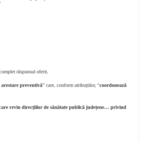
”
complet răspunsul oferit.
i arestare preventivă
” care, conform atribuțiilor, “
coordonează
le care revin direcțiilor de sănătate publică județene… privind