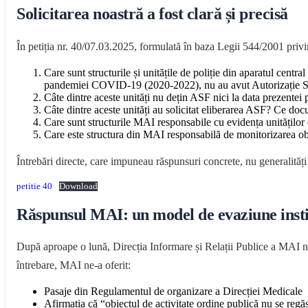
Solicitarea noastră a fost clară și precisă
În petiția nr. 40/07.03.2025, formulată în baza Legii 544/2001 privin
Care sunt structurile și unitățile de poliție din aparatul cen
pandemiei COVID-19 (2020-2022), nu au avut Autorizație Sa
Câte dintre aceste unități nu dețin ASF nici la data prezentei 
Câte dintre aceste unități au solicitat eliberarea ASF? Ce doc
Care sunt structurile MAI responsabile cu evidența unităților
Care este structura din MAI responsabilă de monitorizarea ob
Întrebări directe, care impuneau răspunsuri concrete, nu generalități ș
petitie 40
Download
Răspunsul MAI: un model de evaziune insti
După aproape o lună, Direcția Informare și Relații Publice a MAI ne
întrebare, MAI ne-a oferit:
Pasaje din Regulamentul de organizare a Direcției Medicale
Afirmația că “obiectul de activitate ordine publică nu se regăs