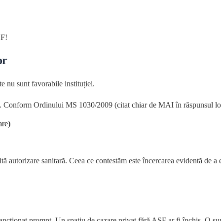
SF!
or
e nu sunt favorabile instituției.
tă. Conform Ordinului MS 1030/2009 (citat chiar de MAI în răspunsul lor
are)
 autorizare sanitară. Ceea ce contestăm este încercarea evidentă de a evit
 sancționat prompt. Un spațiu de cazare privat fără ASF ar fi închis. O su