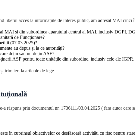
d liberul acces la informațiile de interes public, am adresat MAI cinci î
tral al MAI și din subordinea aparatului central al MAI, inclusiv DGPI, D
nitară de Funcționare?
petiții (07.03.2025)?
umente au depus și la ce autorități?
 care dețin sau nu dețin ASF?
ținerii ASF pentru toate unitățile din subordine, inclusiv cele ale IG
i trimiteri la articole de lege.
tuțională
-a răspuns prin documentul nr. 1736111/03.04.2025 ( fara autor care sa i
ește în cuprinsul obiectivelor ce desfășoară activități cu risc pentru star