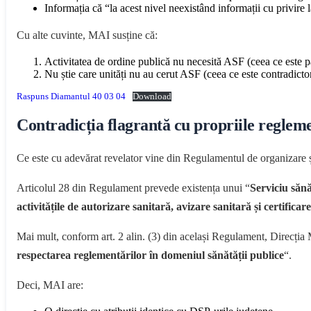
Informația că “la acest nivel neexistând informații cu privire l
Cu alte cuvinte, MAI susține că:
Activitatea de ordine publică nu necesită ASF (ceea ce este pa
Nu știe care unități nu au cerut ASF (ceea ce este contradictor
Raspuns Diamantul 40 03 04
Download
Contradicția flagrantă cu propriile regleme
Ce este cu adevărat revelator vine din Regulamentul de organizare ș
Articolul 28 din Regulament prevede existența unui “
Serviciu sănă
activitățile de autorizare sanitară, avizare sanitară și certifica
Mai mult, conform art. 2 alin. (3) din același Regulament, Direcția
respectarea reglementărilor în domeniul sănătății publice
“.
Deci, MAI are: