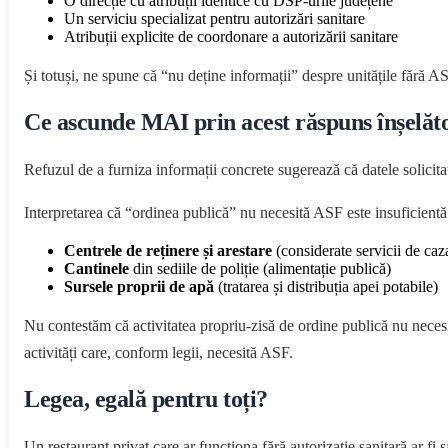
O direcție cu atribuții identice cu DSP-urile județene
Un serviciu specializat pentru autorizări sanitare
Atribuții explicite de coordonare a autorizării sanitare
Și totuși, ne spune că “nu deține informații” despre unitățile fără A
Ce ascunde MAI prin acest răspuns înșelăt
Refuzul de a furniza informații concrete sugerează că datele solicitat
Interpretarea că “ordinea publică” nu necesită ASF este insuficien
Centrele de reținere și arestare
(considerate servicii de caz
Cantinele
din sediile de poliție (alimentație publică)
Sursele proprii de apă
(tratarea și distribuția apei potabile)
Nu contestăm că activitatea propriu-zisă de ordine publică nu necesită
activități care, conform legii, necesită ASF.
Legea, egală pentru toți?
Un restaurant privat care ar funcționa fără autorizație sanitară ar fi