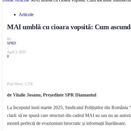
Articole
MAI umblă cu cioara vopsită: Cum ascunde m
By
SPRD
-
April 3, 2025
0
Post Views:
1,716
de Vitalie Josanu, Președinte SPR Diamantul
La începutul lunii martie 2025, Sindicatul Polițiștilor din Români
clară: să ne spună care structuri din cadrul MAI au sau nu au autoriza
mostră perfectă de evazionism birocratic și informații înșelătoare.