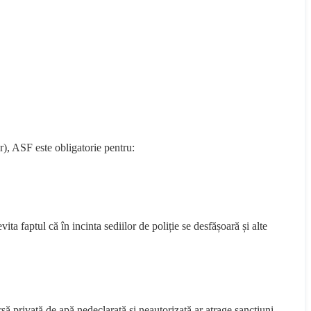
), ASF este obligatorie pentru:
a faptul că în incinta sediilor de poliție se desfășoară și alte
rsă privată de apă nedeclarată și neautorizată ar atrage sancțiuni.