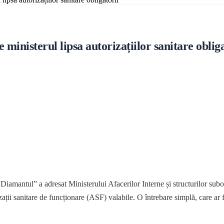
inisterul lipsa autorizațiilor sanitare obliga
a “Diamantul” a adresat Ministerului Afacerilor Interne și structurilor
ții sanitare de funcționare (ASF) valabile. O întrebare simplă, care ar f