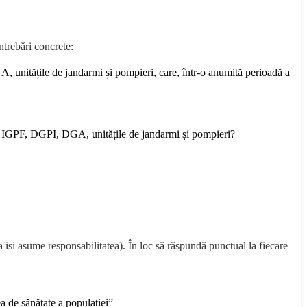
ntrebări concrete:
GA, unitățile de jandarmi și pompieri, care, într-o anumită perioadă a
PR, IGPF, DGPI, DGA, unitățile de jandarmi și pompieri?
si asume responsabilitatea). În loc să răspundă punctual la fiecare
ea de sănătate a populației”