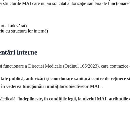
a structurile MAI care nu au solicitat autorizație sanitară de funcționare
rțial adevărat)
iu cu structura lor internă)
ntări interne
i funcționare a Direcției Medicale (Ordinul 166/2023), care contrazice 
tate publică, autorizări și coordonare sanitară centre de reținere ș
re în vederea funcționării unităților/obiectivelor MAI
“.
 Medicală “
îndeplinește, în condițiile legii, la nivelul MAI, atribuții