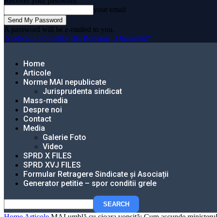
Recover your password
your email
A password will be e-mailed to you.
Sindicatul Politistilor din Romania „Diamantul”
Home
Articole
Norme MAI nepublicate
Jurisprudenta sindicat
Mass-media
Despre noi
Contact
Media
Galerie Foto
Video
SPRD X FILES
SPRD XVJ FILES
Formular Retragere Sindicate și Asociații
Generator petitie – spor conditii grele
Home
Articole
MAI umblă cu cioara vopsită: Cum ascunde ministerul li