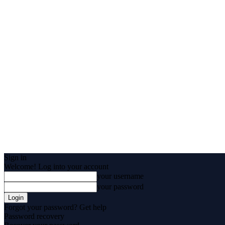
Sign in
Welcome! Log into your account
your username
your password
Forgot your password? Get help
Password recovery