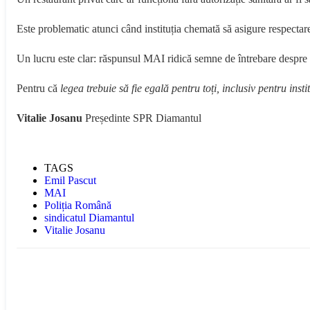
Este problematic atunci când instituția chemată să asigure respectarea 
Un lucru este clar: răspunsul MAI ridică semne de întrebare despre tra
Pentru că
legea trebuie să fie egală pentru toți, inclusiv pentru insti
Vitalie Josanu
Președinte SPR Diamantul
TAGS
Emil Pascut
MAI
Poliția Română
sindicatul Diamantul
Vitalie Josanu