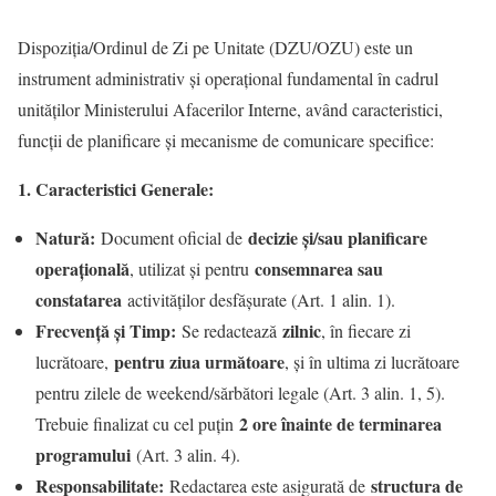
Dispoziția/Ordinul de Zi pe Unitate (DZU/OZU) este un
instrument administrativ și operațional fundamental în cadrul
unităților Ministerului Afacerilor Interne, având caracteristici,
funcții de planificare și mecanisme de comunicare specifice:
1. Caracteristici Generale:
Natură:
decizie și/sau planificare
Document oficial de
operațională
consemnarea sau
, utilizat și pentru
constatarea
activităților desfășurate (Art. 1 alin. 1).
Frecvență și Timp:
zilnic
Se redactează
, în fiecare zi
pentru ziua următoare
lucrătoare,
, și în ultima zi lucrătoare
pentru zilele de weekend/sărbători legale (Art. 3 alin. 1, 5).
2 ore înainte de terminarea
Trebuie finalizat cu cel puțin
programului
(Art. 3 alin. 4).
Responsabilitate:
structura de
Redactarea este asigurată de