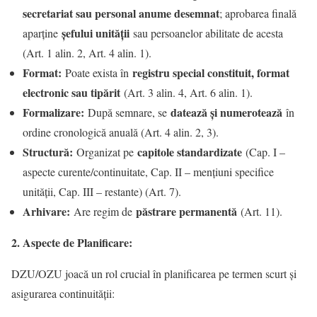
secretariat sau personal anume desemnat
; aprobarea finală
șefului unității
aparține
sau persoanelor abilitate de acesta
(Art. 1 alin. 2, Art. 4 alin. 1).
Format:
registru special constituit, format
Poate exista în
electronic sau tipărit
(Art. 3 alin. 4, Art. 6 alin. 1).
Formalizare:
datează și numerotează
După semnare, se
în
ordine cronologică anuală (Art. 4 alin. 2, 3).
Structură:
capitole standardizate
Organizat pe
(Cap. I –
aspecte curente/continuitate, Cap. II – mențiuni specifice
unității, Cap. III – restante) (Art. 7).
Arhivare:
păstrare permanentă
Are regim de
(Art. 11).
2. Aspecte de Planificare:
DZU/OZU joacă un rol crucial în planificarea pe termen scurt și
asigurarea continuității: