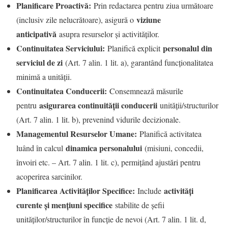
Planificare Proactivă:
Prin redactarea pentru ziua următoare
viziune
(inclusiv zile nelucrătoare), asigură o
anticipativă
asupra resurselor și activităților.
Continuitatea Serviciului:
personalul din
Planifică explicit
serviciul de zi
(Art. 7 alin. 1 lit. a), garantând funcționalitatea
minimă a unității.
Continuitatea Conducerii:
Consemnează măsurile
asigurarea continuității conducerii
pentru
unității/structurilor
(Art. 7 alin. 1 lit. b), prevenind vidurile decizionale.
Managementul Resurselor Umane:
Planifică activitatea
dinamica personalului
luând în calcul
(misiuni, concedii,
învoiri etc. – Art. 7 alin. 1 lit. c), permițând ajustări pentru
acoperirea sarcinilor.
Planificarea Activităților Specifice:
activități
Include
curente și mențiuni specifice
stabilite de șefii
unităților/structurilor în funcție de nevoi (Art. 7 alin. 1 lit. d,