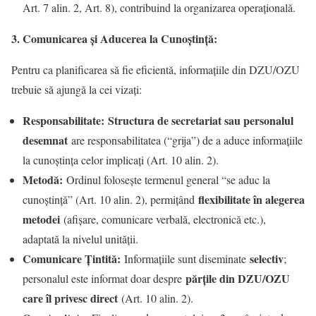
Art. 7 alin. 2, Art. 8), contribuind la organizarea operațională.
3. Comunicarea și Aducerea la Cunoștință:
Pentru ca planificarea să fie eficientă, informațiile din DZU/OZU
trebuie să ajungă la cei vizați:
Responsabilitate:
Structura de secretariat sau personalul
desemnat
are responsabilitatea (“grija”) de a aduce informațiile
la cunoștința celor implicați (Art. 10 alin. 2).
Metodă:
Ordinul folosește termenul general “se aduc la
flexibilitate în alegerea
cunoștință” (Art. 10 alin. 2), permițând
metodei
(afișare, comunicare verbală, electronică etc.),
adaptată la nivelul unității.
Comunicare Țintită:
selectiv
Informațiile sunt diseminate
;
părțile din DZU/OZU
personalul este informat doar despre
care îl privesc direct
(Art. 10 alin. 2).