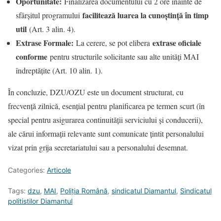
Oportunitate:
Finalizarea documentului cu 2 ore înainte de
facilitează luarea la cunoștință în timp
sfârșitul programului
util
(Art. 3 alin. 4).
Extrase Formale:
extrase oficiale
La cerere, se pot elibera
conforme
pentru structurile solicitante sau alte unități MAI
îndreptățite (Art. 10 alin. 1).
În concluzie, DZU/OZU este un document structurat, cu
frecvență zilnică, esențial pentru planificarea pe termen scurt (în
special pentru asigurarea continuității serviciului și conducerii),
ale cărui informații relevante sunt comunicate țintit personalului
vizat prin grija secretariatului sau a personalului desemnat.
Categories:
Articole
Tags:
dzu
,
MAI
,
Poliția Română
,
sindicatul Diamantul
,
Sindicatul
politistilor Diamantul