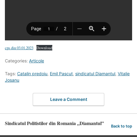
cps din 03.01.2023
Download
Categories:
Articole
Tags:
Catalin predoiu
,
Emil Pascut
,
sindicatul Diamantul
,
Vitalie
Josanu
Leave a Comment
Sindicatul Politistilor din Romania „Diamantul”
Back to top