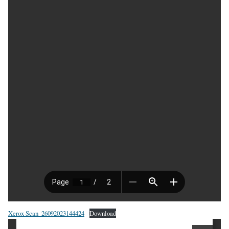
Xerox Scan_26092023144424
Download