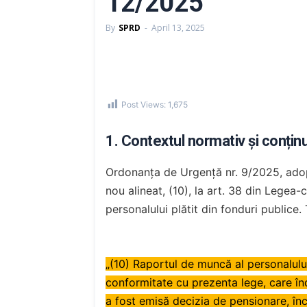
12/2025
By
SPRD
-
April 13, 2025
Post Views:
1,675
1. Contextul normativ și conțin
Ordonanța de Urgență nr. 9/2025, adop
nou alineat, (10), la art. 38 din Legea-
personalului plătit din fonduri publice.
„(10) Raportul de muncă al personalului
conformitate cu prezenta lege, care înd
a fost emisă decizia de pensionare, încet