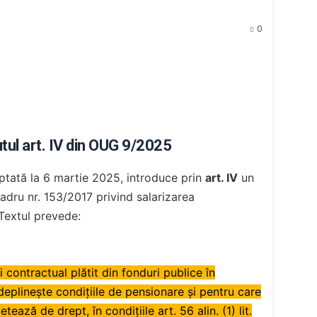
0
utul art. IV din OUG 9/2025
tată la 6 martie 2025, introduce prin
art. IV
un
cadru nr. 153/2017 privind salarizarea
 Textul prevede:
 contractual plătit din fonduri publice în
eplinește condițiile de pensionare și pentru care
ează de drept, în condițiile art. 56 alin. (1) lit.