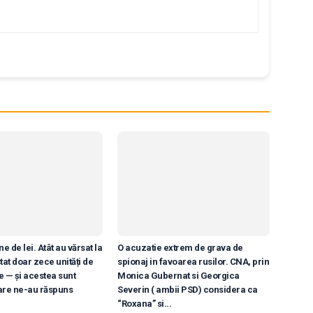
e de lei. Atât au vărsat la
O acuzatie extrem de grava de
tat doar zece unități de
spionaj in favoarea rusilor. CNA, prin
e — și acestea sunt
Monica Gubernat si Georgica
are ne-au răspuns
Severin ( ambii PSD) considera ca
“Roxana” si...