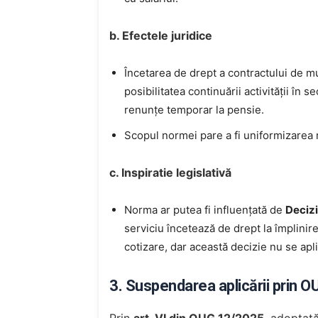
b. Efectele juridice
Încetarea de drept a contractului de m
posibilitatea continuării activității în s
renunțe temporar la pensie.
Scopul normei pare a fi uniformizarea r
c. Inspiratie legislativă
Norma ar putea fi influențată de
Decizi
serviciu încetează de drept la împlinire
cotizare, dar această decizie nu se apl
3. Suspendarea aplicării prin 
Prin
art. VI din OUG 12/2025
, adoptată