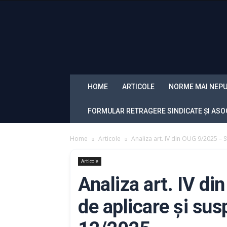
Sindicatul
Politistilor
din
Romania
„Diamantul”
HOME
ARTICOLE
NORME MAI NEPU
FORMULAR RETRAGERE SINDICATE ȘI ASOC
Home
Articole
Analiza art. IV din OUG 9/2025 – S
Articole
Analiza art. IV d
de aplicare și su