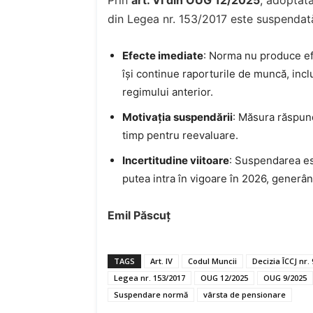
din Legea nr. 153/2017 este suspendat
Efecte imediate
: Norma nu produce ef
își continue raporturile de muncă, incl
regimului anterior.
Motivația suspendării
: Măsura răspund
timp pentru reevaluare.
Incertitudine viitoare
: Suspendarea est
putea intra în vigoare în 2026, generâ
Emil Păscuț
TAGS
Art. IV
Codul Muncii
Decizia ÎCCJ nr.
Legea nr. 153/2017
OUG 12/2025
OUG 9/2025
Suspendare normă
vârsta de pensionare