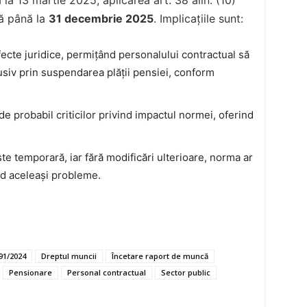
ă până la
31 decembrie 2025
. Implicațiile sunt:
ecte juridice, permițând personalului contractual să
usiv prin suspendarea plății pensiei, conform
e probabil criticilor privind impactul normei, oferind
e temporară, iar fără modificări ulterioare, norma ar
nd aceleași probleme.
 91/2024
Dreptul muncii
Încetare raport de muncă
Pensionare
Personal contractual
Sector public