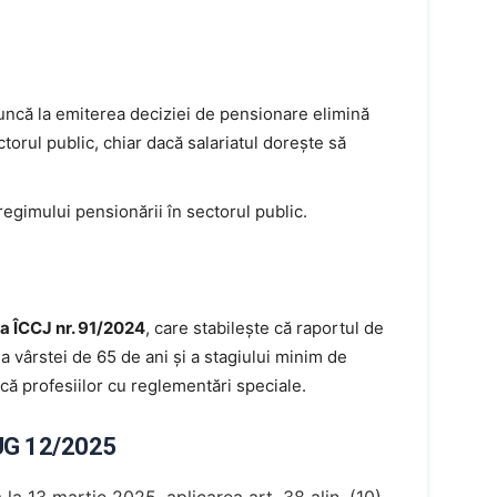
uncă la emiterea deciziei de pensionare elimină
ectorul public, chiar dacă salariatul dorește să
egimului pensionării în sectorul public.
a ÎCCJ nr. 91/2024
, care stabilește că raportul de
a vârstei de 65 de ani și a stagiului minim de
ică profesiilor cu reglementări speciale.
OUG 12/2025
 la 13 martie 2025, aplicarea art. 38 alin. (10)