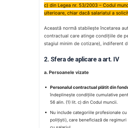
c) din Legea nr. 53/2003 – Codul muncii
ulterioare, chiar dacă salariatul a solic
Această normă stabilește încetarea au
contractual care atinge condițiile de p
stagiul minim de cotizare), indiferent 
2. Sfera de aplicare a art. IV
a. Persoanele vizate
Personalul contractual plătit din fond
îndeplinește condițiile cumulative pen
56 alin. (1) lit. c) din Codul muncii.
Nu include categoriile profesionale cu s
polițiști), care beneficiază de regimur
cu salariul.