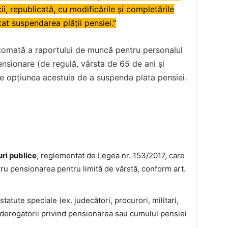
, republicată, cu modificările și completările
itat suspendarea plății pensiei.”
tomată a raportului de muncă pentru personalul
ensionare (de regulă, vârsta de 65 de ani și
de opțiunea acestuia de a suspenda plata pensiei.
uri publice
, reglementat de Legea nr. 153/2017, care
tru pensionarea pentru limită de vârstă, conform art.
tatute speciale (ex. judecători, procurori, militari,
i derogatorii privind pensionarea sau cumulul pensiei