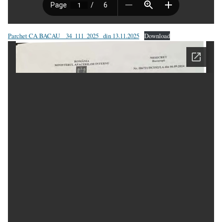
Parchet CA BACAU _ 34_111_2025_ din 13.11.2025
Download