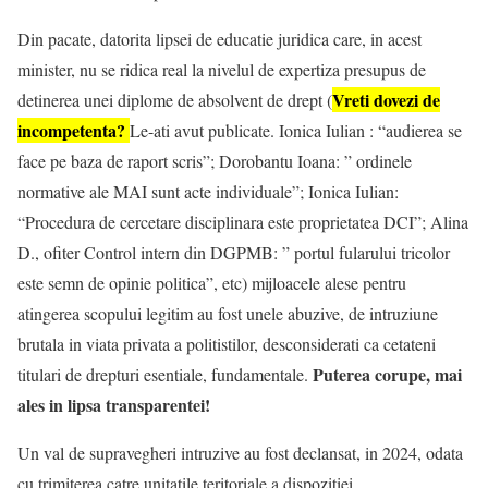
Din pacate, datorita lipsei de educatie juridica care, in acest
minister, nu se ridica real la nivelul de expertiza presupus de
Vreti dovezi de
detinerea unei diplome de absolvent de drept (
incompetenta?
Le-ati avut publicate. Ionica Iulian : “audierea se
face pe baza de raport scris”; Dorobantu Ioana: ” ordinele
normative ale MAI sunt acte individuale”; Ionica Iulian:
“Procedura de cercetare disciplinara este proprietatea DCI”; Alina
D., ofiter Control intern din DGPMB: ” portul fularului tricolor
este semn de opinie politica”, etc) mijloacele alese pentru
atingerea scopului legitim au fost unele abuzive, de intruziune
brutala in viata privata a politistilor, desconsiderati ca cetateni
Puterea corupe, mai
titulari de drepturi esentiale, fundamentale.
ales in lipsa transparentei!
Un val de supravegheri intruzive au fost declansat, in 2024, odata
cu trimiterea catre unitatile teritoriale a dispozitiei