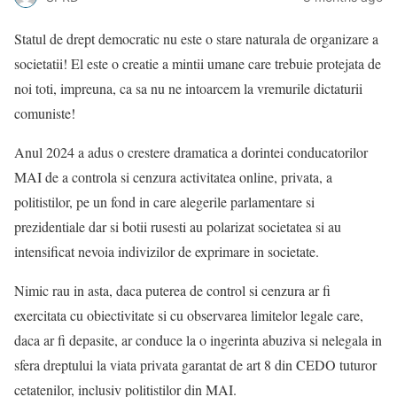
Statul de drept democratic nu este o stare naturala de organizare a
societatii! El este o creatie a mintii umane care trebuie protejata de
noi toti, impreuna, ca sa nu ne intoarcem la vremurile dictaturii
comuniste!
Anul 2024 a adus o crestere dramatica a dorintei conducatorilor
MAI de a controla si cenzura activitatea online, privata, a
politistilor, pe un fond in care alegerile parlamentare si
prezidentiale dar si botii rusesti au polarizat societatea si au
intensificat nevoia indivizilor de exprimare in societate.
Nimic rau in asta, daca puterea de control si cenzura ar fi
exercitata cu obiectivitate si cu observarea limitelor legale care,
daca ar fi depasite, ar conduce la o ingerinta abuziva si nelegala in
sfera dreptului la viata privata garantat de art 8 din CEDO tuturor
cetatenilor, inclusiv politistilor din MAI.