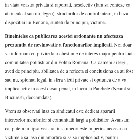
in viata voastra privata si raportati, neselectiv (fara sa conteze ca
ati incalcat sau nu, legea), structurilor de control intern, in baza
dispozitiei lui Benone, sunteti de principiu, victime.
Bineinteles ca publicarea acestei ordonante nu afecteaza
prezumtia de nevinovatie a functionarilor implicati.
Noi doar
va informam cu privire la o chestiune de interes major pentru toata
comunitatea politistilor din Politia Romana. Ca oameni ai legii,
aveti de principiu, abilitatea de a reflecta si concluziona ca ati fost
sau nu, spionati legal, in sfera vietii private si optiunea de a va
implica activ in acest dosar penal, in lucru la Parchete (Neamt si
Bucuresti, deocamdata).
Vrem sa observati insa ca sindicatul este dedicat apararii
intereselor membrilor si comunitatii largi a politistilor. Avansam
cat putem in lipsa voastra, insa uneori este imperios necesar ca
victimele sa iasa din amortire si sa se implice activ, pentru