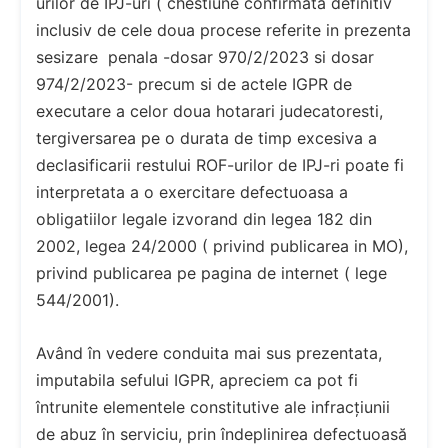
urilor de IPJ-uri ( chestiune confirmata definitiv
inclusiv de cele doua procese referite in prezenta
sesizare penala -dosar 970/2/2023 si dosar
974/2/2023- precum si de actele IGPR de
executare a celor doua hotarari judecatoresti,
tergiversarea pe o durata de timp excesiva a
declasificarii restului ROF-urilor de IPJ-ri poate fi
interpretata a o exercitare defectuoasa a
obligatiilor legale izvorand din legea 182 din
2002, legea 24/2000 ( privind publicarea in MO),
privind publicarea pe pagina de internet ( lege
544/2001).
Având în vedere conduita mai sus prezentata,
imputabila sefului IGPR, apreciem ca pot fi
întrunite elementele constitutive ale infracțiunii
de abuz în serviciu, prin îndeplinirea defectuoasă