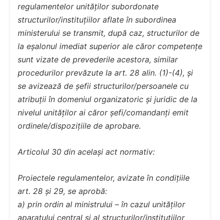
regulamentelor unităților subordonate
structurilor/instituțiilor aflate în subordinea
ministerului se transmit, după caz, structurilor de
la eșalonul imediat superior ale căror competențe
sunt vizate de prevederile acestora, similar
procedurilor prevăzute la art. 28 alin. (1)-(4), și
se avizează de șefii structurilor/persoanele cu
atribuții în domeniul organizatoric și juridic de la
nivelul unităților ai căror șefi/comandanți emit
ordinele/dispozițiile de aprobare.
Articolul 30 din același act normativ:
Proiectele regulamentelor, avizate în condițiile
art. 28 și 29, se aprobă:
a) prin ordin al ministrului – în cazul unităților
aparatului central și al structurilor/instituțiilor