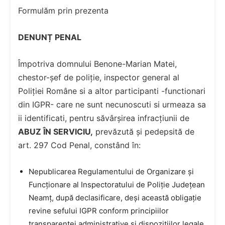
Formulăm prin prezenta
DENUNȚ PENAL
Împotriva domnului Benone-Marian Matei,
chestor-șef de poliție, inspector general al
Poliției Române si a altor participanti -functionari
din IGPR- care ne sunt necunoscuti si urmeaza sa
ii identificati, pentru săvârșirea infracțiunii de
ABUZ ÎN SERVICIU,
prevăzută și pedepsită de
art. 297 Cod Penal, constând în:
Nepublicarea Regulamentului de Organizare și
Funcționare al Inspectoratului de Poliție Județean
Neamț, după declasificare, deși această obligație
revine sefului IGPR conform principiilor
transparenței administrative și dispozițiilor legale