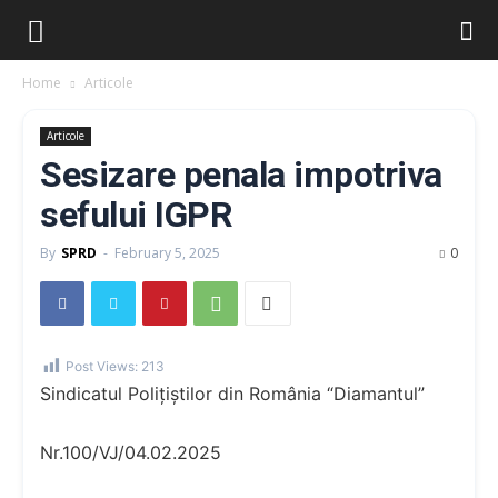
Home
Articole
Articole
Sesizare penala impotriva
sefului IGPR
By
SPRD
-
February 5, 2025
0
Post Views:
213
Sindicatul Polițiștilor din România “Diamantul”
Nr.100/VJ/04.02.2025