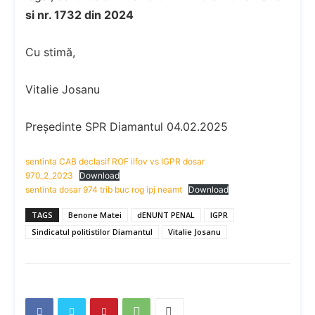
si nr. 1732 din 2024
Cu stimă,
Vitalie Josanu
Președinte SPR Diamantul 04.02.2025
sentinta CAB declasif ROF ilfov vs IGPR dosar
970_2_2023
Download
sentinta dosar 974 trib buc rog ipj neamt
Download
TAGS
Benone Matei
dENUNT PENAL
IGPR
Sindicatul politistilor Diamantul
Vitalie Josanu