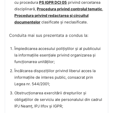
cu procedura
PS IGPR DCI 05
privind cercetarea
disciplinară,
Procedura privind controlul tematic
,
Procedura privind redactarea și circuitul
documentelor
clasificate și neclasificate.
Conduita mai sus prezentata a condus la:
Împiedicarea accesului polițiștilor și al publicului
la informațiile esențiale privind organizarea și
funcționarea unităților;
Încălcarea dispozițiilor privind liberul acces la
informațiile de interes public, consacrat prin
Legea nr. 544/2001;
Obstrucționarea exercitării drepturilor și
obligațiilor de serviciu ale personalului din cadrul
IPJ Neamț, IPJ Ilfov și IGPR;