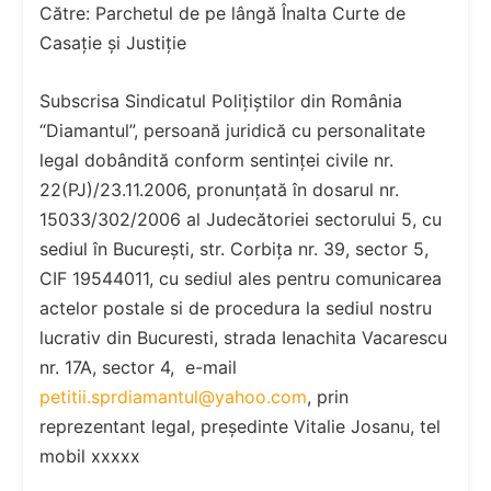
Către: Parchetul de pe lângă Înalta Curte de
Casație și Justiție
Subscrisa Sindicatul Polițiștilor din România
“Diamantul”, persoană juridică cu personalitate
legal dobândită conform sentinței civile nr.
22(PJ)/23.11.2006, pronunțată în dosarul nr.
15033/302/2006 al Judecătoriei sectorului 5, cu
sediul în București, str. Corbița nr. 39, sector 5,
CIF 19544011, cu sediul ales pentru comunicarea
actelor postale si de procedura la sediul nostru
lucrativ din Bucuresti, strada Ienachita Vacarescu
nr. 17A, sector 4, e-mail
petitii.sprdiamantul@yahoo.com
, prin
reprezentant legal, președinte Vitalie Josanu, tel
mobil xxxxx