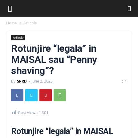
Home
Articole
Articole
Rotunjire “legala” in
MAISAL sau “Penny
shaving”?
By
SPRD
-
June 2, 2025
1
Post Views:
1,301
Rotunjire “legala” in MAISAL