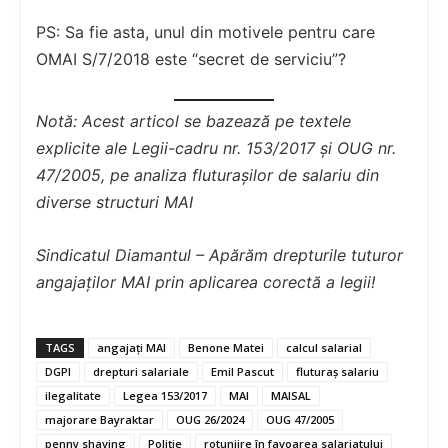
PS: Sa fie asta, unul din motivele pentru care
OMAI S/7/2018 este “secret de serviciu”?
Notă: Acest articol se bazează pe textele
explicite ale Legii-cadru nr. 153/2017 și OUG nr.
47/2005, pe analiza fluturașilor de salariu din
diverse structuri MAI
Sindicatul Diamantul – Apărăm drepturile tuturor
angajaților MAI prin aplicarea corectă a legii!
TAGS
angajați MAI
Benone Matei
calcul salarial
DGPI
drepturi salariale
Emil Pascut
fluturaș salariu
ilegalitate
Legea 153/2017
MAI
MAISAL
majorare Bayraktar
OUG 26/2024
OUG 47/2005
penny shaving
Poliție
rotunjire în favoarea salariatului