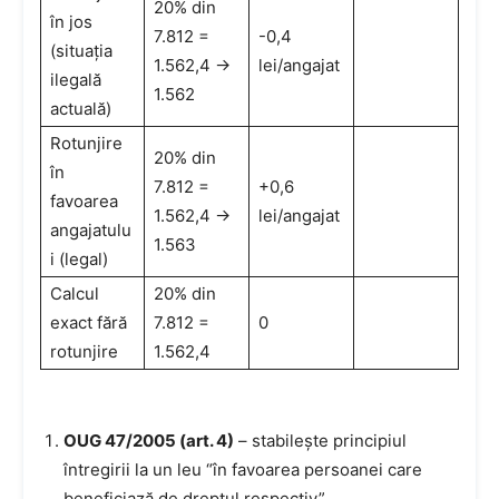
20% din
în jos
7.812 =
-0,4
(situația
1.562,4 →
lei/angajat
ilegală
1.562
actuală)
Rotunjire
20% din
în
7.812 =
+0,6
favoarea
1.562,4 →
lei/angajat
angajatulu
1.563
i (legal)
Calcul
20% din
exact fără
7.812 =
0
rotunjire
1.562,4
OUG 47/2005 (art. 4)
– stabilește principiul
întregirii la un leu “în favoarea persoanei care
beneficiază de dreptul respectiv”