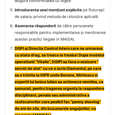
asigura conformitatea cu legea
Introducerea unei mențiuni explicite
pe fluturașii
de salariu privind metoda de rotunjire aplicată
Asumarea răspunderii
de către persoanele
responsabile pentru implementarea și menținerea
acestei practici ilegale in MAISAL
DGPI si Directia Control Intern care ne urmaresc
cu atata drag, sa treaca la treaba! Dupa modelul
operatiunii “Vitalie”, DGIPI sa faca o sesizare ”
secret de stat” cu ce a scris Diamantul, pe care
sa o trimita la IGPR unde Benone, Miritescu si
expertii lui Ionica Iulian sa actioneze nemilos, ca
samuraii, pentru tragerea urgenta la raspundere
disciplinara, penala sau administrativa a
raufacatorilor care posibil fac “penny shaving”
de ani de zile, din buzunarele angajatilor, cu