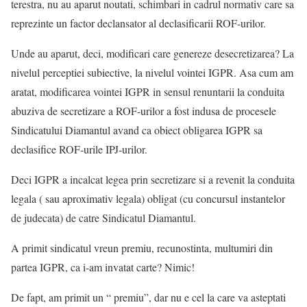
terestra, nu au aparut noutati, schimbari in cadrul normativ care sa
reprezinte un factor declansator al declasificarii ROF-urilor.
Unde au aparut, deci, modificari care genereze desecretizarea? La
nivelul perceptiei subiective, la nivelul vointei IGPR. Asa cum am
aratat, modificarea vointei IGPR in sensul renuntarii la conduita
abuziva de secretizare a ROF-urilor a fost indusa de procesele
Sindicatului Diamantul avand ca obiect obligarea IGPR sa
declasifice ROF-urile IPJ-urilor.
Deci IGPR a incalcat legea prin secretizare si a revenit la conduita
legala ( sau aproximativ legala) obligat (cu concursul instantelor
de judecata) de catre Sindicatul Diamantul.
A primit sindicatul vreun premiu, recunostinta, multumiri din
partea IGPR, ca i-am invatat carte? Nimic!
De fapt, am primit un “ premiu”, dar nu e cel la care va asteptati