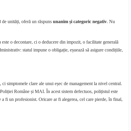
8 de unități, oferă un răspuns
unanim și categoric negativ
. Nu
 este o decontare, ci o deducere din impozit, o facilitate generală
ministrativ: statul impune o obligație, eșuează să asigure condițiile,
e, ci simptomele clare ale unui eșec de management la nivel central.
Poliției Române și MAI. În acest sistem defectuos, polițistul este
e a fi un profesionist. Oricare ar fi alegerea, cel care pierde, în final,