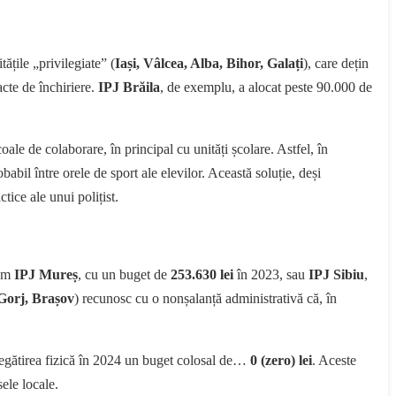
tățile „privilegiate” (
Iași, Vâlcea, Alba, Bihor, Galați
), care dețin
acte de închiriere.
IPJ Brăila
, de exemplu, a alocat peste 90.000 de
ale de colaborare, în principal cu unități școlare. Astfel, în
obabil între orele de sport ale elevilor. Această soluție, deși
tice ale unui polițist.
cum
IPJ Mureș
, cu un buget de
253.630 lei
în 2023, sau
IPJ Sibiu
,
Gorj, Brașov
) recunosc cu o nonșalanță administrativă că, în
 pregătirea fizică în 2024 un buget colosal de…
0 (zero) lei
. Aceste
sele locale.