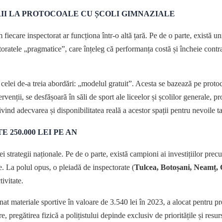
RII LA PROTOCOALE CU ȘCOLI GIMNAZIALE
fiecare inspectorat ar funcționa într-o altă țară. Pe de o parte, există uni
toratele „pragmatice”, care înțeleg că performanța costă și încheie contr
.
celei de-a treia abordări: „modelul gratuit”. Acesta se bazează pe protoco
rvenții, se desfășoară în săli de sport ale liceelor și școlilor generale, pr
vind adecvarea și disponibilitatea reală a acestor spații pentru nevoile tac
 250.000 LEI PE AN
nei strategii naționale. Pe de o parte, există campioni ai investițiilor pre
e. La polul opus, o pleiadă de inspectorate (
Tulcea, Botoșani, Neamț, 
ivitate.
onat materiale sportive în valoare de 3.540 lei în 2023, a alocat pentru
 pregătirea fizică a polițistului depinde exclusiv de prioritățile și resur