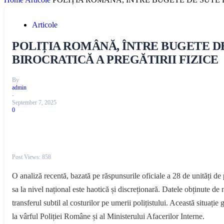
Articole
POLIȚIA ROMÂNĂ, ÎNTRE BUGETE DE 
BIROCRATICĂ A PREGĂTIRII FIZICE
By
admin
-
September 7, 2025
0
Post Views:
858
O analiză recentă, bazată pe răspunsurile oficiale a 28 de unități de p
sa la nivel național este haotică și discreționară. Datele obținute d
transferul subtil al costurilor pe umerii polițistului. Această situaț
la vârful Poliției Române și al Ministerului Afacerilor Interne.