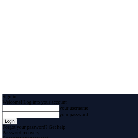
Sign in
Welcome! Log into your account
your username
your password
Forgot your password? Get help
Password recovery