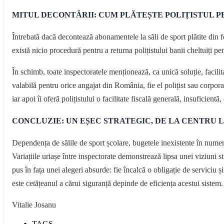
MITUL DECONTĂRII: CUM PLĂTEȘTE POLIȚISTUL PE
Întrebată dacă decontează abonamentele la săli de sport plătite din f
există nicio procedură pentru a returna polițistului banii cheltuiți pe
În schimb, toate inspectoratele menționează, ca unică soluție, facili
valabilă pentru orice angajat din România, fie el polițist sau corpora
iar apoi îi oferă polițistului o facilitate fiscală generală, insuficientă
CONCLUZIE: UN EȘEC STRATEGIC, DE LA CENTRU 
Dependența de sălile de sport școlare, bugetele inexistente în numero
Variațiile uriașe între inspectorate demonstrează lipsa unei viziuni 
pus în fața unei alegeri absurde: fie încalcă o obligație de serviciu și 
este cetățeanul a cărui siguranță depinde de eficiența acestui sistem.
Vitalie Josanu
TAGS