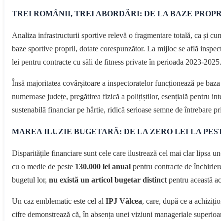
TREI ROMÂNII, TREI ABORDĂRI: DE LA BAZE PROP
Analiza infrastructurii sportive relevă o fragmentare totală, ca și cum 
baze sportive proprii, dotate corespunzător. La mijloc se află inspec
lei pentru contracte cu săli de fitness private în perioada 2023-2025
Însă majoritatea covârșitoare a inspectoratelor funcționează pe baza 
numeroase județe, pregătirea fizică a polițiștilor, esențială pentru inte
sustenabilă financiar pe hârtie, ridică serioase semne de întrebare pri
MAREA ILUZIE BUGETARĂ: DE LA ZERO LEI LA PESTE
Disparitățile financiare sunt cele care ilustrează cel mai clar lipsa u
cu o medie de peste
130.000 lei anual
pentru contracte de închirier
bugetul lor,
nu există un articol bugetar distinct
pentru această act
Un caz emblematic este cel al
IPJ Vâlcea
, care, după ce a achiziți
cifre demonstrează că, în absența unei viziuni manageriale superioare,