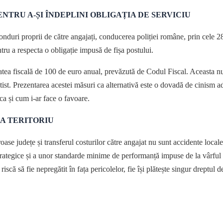
NTRU A-ȘI ÎNDEPLINI OBLIGAȚIA DE SERVICIU
onduri proprii de către angajați, conducerea poliției române, prin cele 2
ntru a respecta o obligație impusă de fișa postului.
tatea fiscală de 100 de euro anual, prevăzută de Codul Fiscal. Aceasta nu
tist. Prezentarea acestei măsuri ca alternativă este o dovadă de cinism ad
, ca și cum i-ar face o favoare.
LA TERITORIU
ase județe și transferul costurilor către angajat nu sunt accidente local
strategice și a unor standarde minime de performanță impuse de la vârful 
riscă să fie nepregătit în fața pericolelor, fie își plătește singur dreptul d