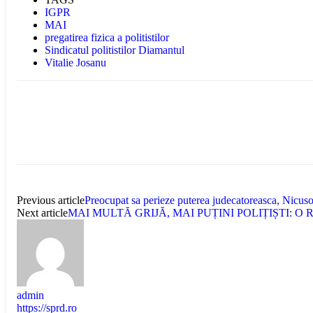
IGPR
MAI
pregatirea fizica a politistilor
Sindicatul politistilor Diamantul
Vitalie Josanu
Previous article
Preocupat sa perieze puterea judecatoreasca, Nicusor
Next article
MAI MULTĂ GRIJĂ, MAI PUȚINI POLIȚIȘTI: 
admin
https://sprd.ro