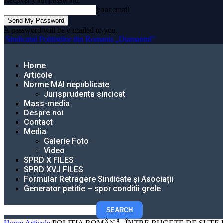
Recover your password
your email
A password will be e-mailed to you.
Sindicatul Politistilor din Romania „Diamantul”
Home
Articole
Norme MAI nepublicate
Jurisprudenta sindicat
Mass-media
Despre noi
Contact
Media
Galerie Foto
Video
SPRD X FILES
SPRD XVJ FILES
Formular Retragere Sindicate și Asociații
Generator petitie – spor conditii grele
Home
Articole
POLIȚIA ROMÂNĂ, ÎNTRE BUGETE DE SUTE DE 