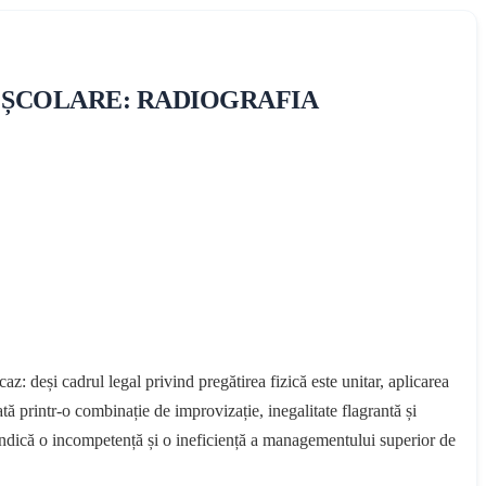
RT ȘCOLARE: RADIOGRAFIA
az: deși cadrul legal privind pregătirea fizică este unitar, aplicarea
ă printr-o combinație de improvizație, inegalitate flagrantă și
 ci indică o incompetență și o ineficiență a managementului superior de