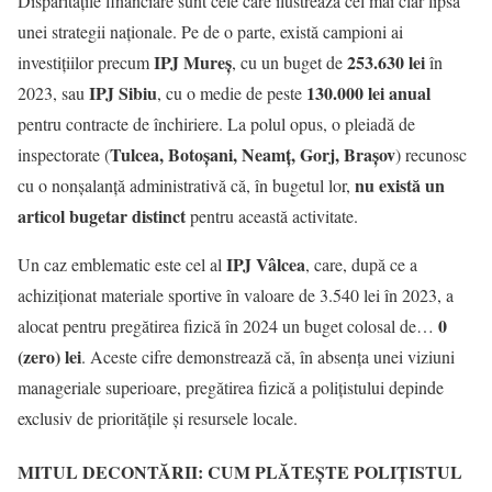
Disparitățile financiare sunt cele care ilustrează cel mai clar lipsa
unei strategii naționale. Pe de o parte, există campioni ai
IPJ Mureș
253.630 lei
investițiilor precum
, cu un buget de
în
IPJ Sibiu
130.000 lei anual
2023, sau
, cu o medie de peste
pentru contracte de închiriere. La polul opus, o pleiadă de
Tulcea, Botoșani, Neamț, Gorj, Brașov
inspectorate (
) recunosc
nu există un
cu o nonșalanță administrativă că, în bugetul lor,
articol bugetar distinct
pentru această activitate.
IPJ Vâlcea
Un caz emblematic este cel al
, care, după ce a
achiziționat materiale sportive în valoare de 3.540 lei în 2023, a
0
alocat pentru pregătirea fizică în 2024 un buget colosal de…
(zero) lei
. Aceste cifre demonstrează că, în absența unei viziuni
manageriale superioare, pregătirea fizică a polițistului depinde
exclusiv de prioritățile și resursele locale.
MITUL DECONTĂRII: CUM PLĂTEȘTE POLIȚISTUL