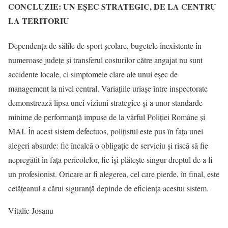
CONCLUZIE: UN EȘEC STRATEGIC, DE LA CENTRU
LA TERITORIU
Dependența de sălile de sport școlare, bugetele inexistente în
numeroase județe și transferul costurilor către angajat nu sunt
accidente locale, ci simptomele clare ale unui eșec de
management la nivel central. Variațiile uriașe între inspectorate
demonstrează lipsa unei viziuni strategice și a unor standarde
minime de performanță impuse de la vârful Poliției Române și
MAI. În acest sistem defectuos, polițistul este pus în fața unei
alegeri absurde: fie încalcă o obligație de serviciu și riscă să fie
nepregătit în fața pericolelor, fie își plătește singur dreptul de a fi
un profesionist. Oricare ar fi alegerea, cel care pierde, în final, este
cetățeanul a cărui siguranță depinde de eficiența acestui sistem.
Vitalie Josanu