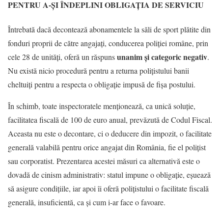
PENTRU A-ȘI ÎNDEPLINI OBLIGAȚIA DE SERVICIU
Întrebată dacă decontează abonamentele la săli de sport plătite din
fonduri proprii de către angajați, conducerea poliției române, prin
unanim și categoric negativ
cele 28 de unități, oferă un răspuns
.
Nu există nicio procedură pentru a returna polițistului banii
cheltuiți pentru a respecta o obligație impusă de fișa postului.
În schimb, toate inspectoratele menționează, ca unică soluție,
facilitatea fiscală de 100 de euro anual, prevăzută de Codul Fiscal.
Aceasta nu este o decontare, ci o deducere din impozit, o facilitate
generală valabilă pentru orice angajat din România, fie el polițist
sau corporatist. Prezentarea acestei măsuri ca alternativă este o
dovadă de cinism administrativ: statul impune o obligație, eșuează
să asigure condițiile, iar apoi îi oferă polițistului o facilitate fiscală
generală, insuficientă, ca și cum i-ar face o favoare.