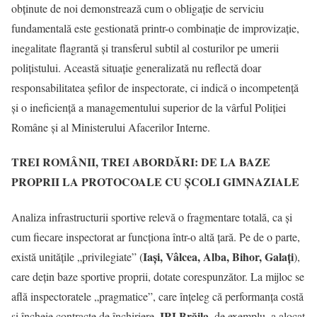
obținute de noi demonstrează cum o obligație de serviciu
fundamentală este gestionată printr-o combinație de improvizație,
inegalitate flagrantă și transferul subtil al costurilor pe umerii
polițistului. Această situație generalizată nu reflectă doar
responsabilitatea șefilor de inspectorate, ci indică o incompetență
și o ineficiență a managementului superior de la vârful Poliției
Române și al Ministerului Afacerilor Interne.
TREI ROMÂNII, TREI ABORDĂRI: DE LA BAZE
PROPRII LA PROTOCOALE CU ȘCOLI GIMNAZIALE
Analiza infrastructurii sportive relevă o fragmentare totală, ca și
cum fiecare inspectorat ar funcționa într-o altă țară. Pe de o parte,
Iași, Vâlcea, Alba, Bihor, Galați
există unitățile „privilegiate” (
),
care dețin baze sportive proprii, dotate corespunzător. La mijloc se
află inspectoratele „pragmatice”, care înțeleg că performanța costă
IPJ Brăila
și încheie contracte de închiriere.
, de exemplu, a alocat