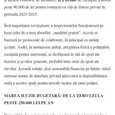
peste 90.000 de lei pentru contracte cu săli de fitness private în
perioada 2023-2025.
Însă majoritatea covârșitoare a inspectoratelor funcționează pe
baza celei de-a treia abordări: „modelul gratuit”. Acesta se
bazează pe protocoale de colaborare, în principal cu unități
școlare. Astfel, în numeroase județe, pregătirea fizică a polițiștilor,
esențială pentru intervenții, se desfășoară în săli de sport ale
liceelor și școlilor generale, probabil între orele de sport ale
elevilor. Această soluție, deși sustenabilă financiar pe hârtie, ridică
serioase semne de întrebare privind adecvarea și disponibilitatea
reală a acestor spații pentru nevoile tactice ale unui polițist.
MAREA ILUZIE BUGETARĂ: DE LA ZERO LEI LA
PESTE 250.000 LEI PE AN