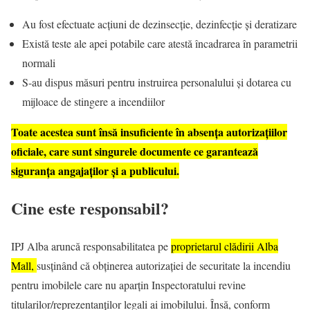
Au fost efectuate acțiuni de dezinsecție, dezinfecție și deratizare
Există teste ale apei potabile care atestă încadrarea în parametrii
normali
S-au dispus măsuri pentru instruirea personalului și dotarea cu
mijloace de stingere a incendiilor
Toate acestea sunt însă insuficiente în absența autorizațiilor
oficiale, care sunt singurele documente ce garantează
siguranța angajaților și a publicului.
Cine este responsabil?
IPJ Alba aruncă responsabilitatea pe
proprietarul clădirii Alba
Mall,
susținând că obținerea autorizației de securitate la incendiu
pentru imobilele care nu aparțin Inspectoratului revine
titularilor/reprezentanților legali ai imobilului. Însă, conform