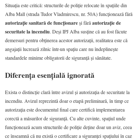
Situația este critică: structurile de poliție relocate în spațiile din
Alba Mall (strada Tudor Vladmirescu, nr. 50A) funcționează fără
autorizație sanitară de funcționare
autorizație de
și fără
securitate la incendiu
. Deși IPJ Alba susține că au fost făcute
demersuri pentru obținerea acestor autorizații, realitatea este că
angajații lucrează zilnic într-un spațiu care nu îndeplinește
standardele minime obligatorii de siguranță și sănătate.
Diferența esențială ignorată
Exista o distincție clară între avizul și autorizația de securitate la
incendiu. Avizul reprezintă doar o etapă preliminară, în timp ce
autorizația este documentul final care certifică implementarea
corectă a măsurilor de siguranță. Cu alte cuvinte, spațiul unde
funcționează acum structurile de poliție deține doar un aviz, ceea
ce înseamnă că nu există o certificare a siguranței spațiului în caz