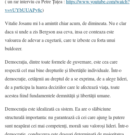
( un rar interviu cu Petre Țuțea :
https://www.youtube.com/watch?
v=vUYbUUAPy8c
)
Vitalie Josanu mi l-a amintit chiar acum, de dimineata. Nu e clar
daca si unde a zis Bergson asa ceva, insa ce conteaza este
valoarea de adevar a cugetarii, care te izbeste cu forta unui
buldozer.
Democrația, dintre toate formele de guvernare, este cea care
respectă cel mai bine drepturile și libertățile individuale. Într-o
democrație, cetățenii au dreptul de a se exprima, de a alege lideri,
de a participa la luarea deciziilor care le afectează viața, toate
acestea fiind fundamentele demnității și libertății umane.
Democrația este idealizată ca sistem. Ea are o slăbiciune
structurală importanta: nu garantează că cei care ajung la putere
sunt neapărat cei mai competenți, morali sau valoroși lideri. Într-o
democrație, conducerea este deseori determinată de majoritatea