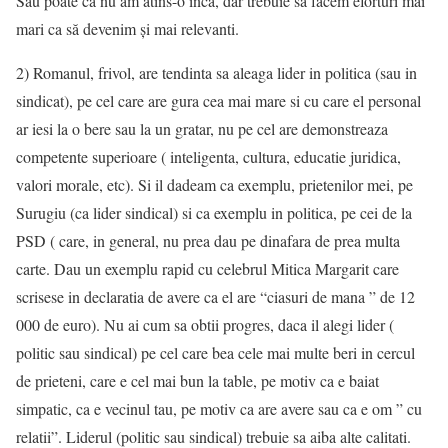
Sau poate că nu am atins-o incă, dar trebuie să facem eforturi mai
mari ca să devenim și mai relevanti.
2) Romanul, frivol, are tendinta sa aleaga lider in politica (sau in
sindicat), pe cel care are gura cea mai mare si cu care el personal
ar iesi la o bere sau la un gratar, nu pe cel are demonstreaza
competente superioare ( inteligenta, cultura, educatie juridica,
valori morale, etc). Si il dadeam ca exemplu, prietenilor mei, pe
Surugiu (ca lider sindical) si ca exemplu in politica, pe cei de la
PSD ( care, in general, nu prea dau pe dinafara de prea multa
carte. Dau un exemplu rapid cu celebrul Mitica Margarit care
scrisese in declaratia de avere ca el are “ciasuri de mana ” de 12
000 de euro). Nu ai cum sa obtii progres, daca il alegi lider (
politic sau sindical) pe cel care bea cele mai multe beri in cercul
de prieteni, care e cel mai bun la table, pe motiv ca e baiat
simpatic, ca e vecinul tau, pe motiv ca are avere sau ca e om ” cu
relatii”. Liderul (politic sau sindical) trebuie sa aiba alte calitati.