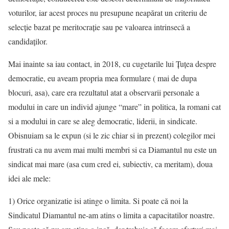
voturilor, iar acest proces nu presupune neapărat un criteriu de
selecție bazat pe meritocrație sau pe valoarea intrinsecă a
candidaților.
Mai inainte sa iau contact, in 2018, cu cugetarile lui Țuțea despre
democratie, eu aveam propria mea formulare ( mai de dupa
blocuri, asa), care era rezultatul atat a observarii personale a
modului in care un individ ajunge “mare” in politica, la romani cat
si a modului in care se aleg democratic, liderii, in sindicate.
Obisnuiam sa le expun (si le zic chiar si in prezent) colegilor mei
frustrati ca nu avem mai multi membri si ca Diamantul nu este un
sindicat mai mare (asa cum cred ei, subiectiv, ca meritam), doua
idei ale mele:
1) Orice organizatie isi atinge o limita. Si poate că noi la
Sindicatul Diamantul ne-am atins o limita a capacitatilor noastre.