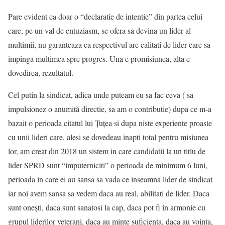
Pare evident ca doar o “declaratie de intentie” din partea celui
care, pe un val de entuziasm, se ofera sa devina un lider al
multimii, nu garanteaza ca respectivul are calitati de lider care sa
impinga multimea spre progres. Una e promisiunea, alta e
dovedirea, rezultatul.
Cel putin la sindicat, adica unde puteam eu sa fac ceva ( sa
impulsionez o anumită directie, sa am o contributie) dupa ce m-a
bazait o perioada citatul lui Țuțea si dupa niste experiente proaste
cu unii lideri care, alesi se dovedeau inapti total pentru misiunea
lor, am creat din 2018 un sistem in care candidatii la un titlu de
lider SPRD sunt “imputerniciti” o perioada de minimum 6 luni,
perioada in care ei au sansa sa vada ce inseamna lider de sindicat
iar noi avem sansa sa vedem daca au real, abilitati de lider. Daca
sunt onești, daca sunt sanatosi la cap, daca pot fi in armonie cu
grupul liderilor veterani, daca au minte suficienta, daca au vointa,