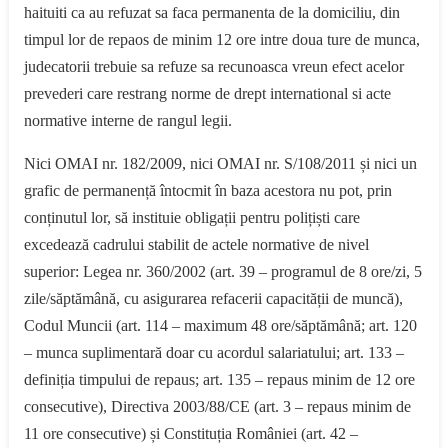
haituiti ca au refuzat sa faca permanenta de la domiciliu, din
timpul lor de repaos de minim 12 ore intre doua ture de munca,
judecatorii trebuie sa refuze sa recunoasca vreun efect acelor
prevederi care restrang norme de drept international si acte
normative interne de rangul legii.
Nici OMAI nr. 182/2009, nici OMAI nr. S/108/2011 și nici un
grafic de permanență întocmit în baza acestora nu pot, prin
conținutul lor, să instituie obligații pentru polițiști care
excedează cadrului stabilit de actele normative de nivel
superior: Legea nr. 360/2002 (art. 39 – programul de 8 ore/zi, 5
zile/săptămână, cu asigurarea refacerii capacității de muncă),
Codul Muncii (art. 114 – maximum 48 ore/săptămână; art. 120
– munca suplimentară doar cu acordul salariatului; art. 133 –
definiția timpului de repaus; art. 135 – repaus minim de 12 ore
consecutive), Directiva 2003/88/CE (art. 3 – repaus minim de
11 ore consecutive) și Constituția României (art. 42 –