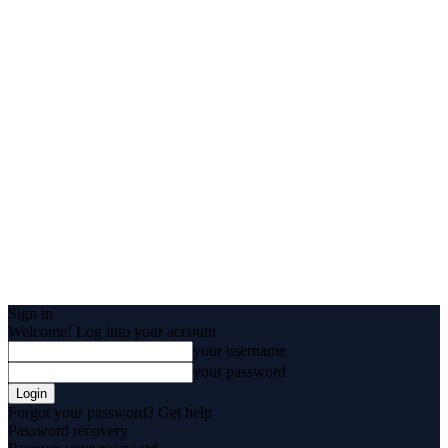
Sign in
Welcome! Log into your account
your username
your password
Forgot your password? Get help
Password recovery