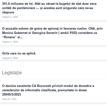
341,6 milioane de lei. Atât au vărsat la bugetul de stat doar zece
unități de penitenciare — și acestea sunt singurele care ne-au
răspuns
August 5, 2026
O acuzatie extrem de grava de spionaj in favoarea rusilor. CNA, prin
Monica Gubernat si Georgica Severin ( ambii PSD) considera ca
“Roxana” si...
August 5, 2026
Grila care nu se aplică
August 4, 2026
Legislație
O decizie excelenta CA Bucuresti privind modul de dovedire a
caracterului de informatie clasificata, pronuntata in dosar
29545/3/2023
June 17, 2025