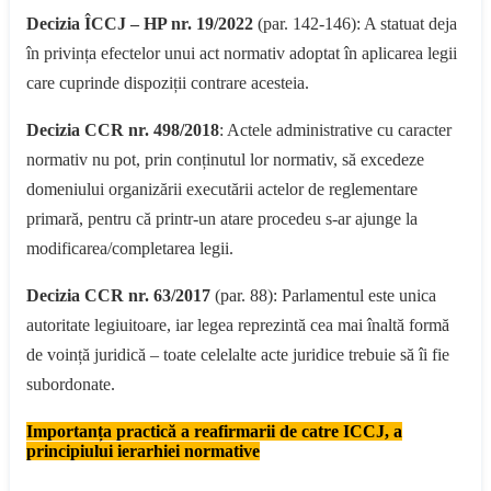
Decizia ÎCCJ – HP nr. 19/2022
(par. 142-146): A statuat deja
în privința efectelor unui act normativ adoptat în aplicarea legii
care cuprinde dispoziții contrare acesteia.
Decizia CCR nr. 498/2018
: Actele administrative cu caracter
normativ nu pot, prin conținutul lor normativ, să excedeze
domeniului organizării executării actelor de reglementare
primară, pentru că printr-un atare procedeu s-ar ajunge la
modificarea/completarea legii.
Decizia CCR nr. 63/2017
(par. 88): Parlamentul este unica
autoritate legiuitoare, iar legea reprezintă cea mai înaltă formă
de voință juridică – toate celelalte acte juridice trebuie să îi fie
subordonate.
Importanța practică a reafirmarii de catre ICCJ, a
principiului ierarhiei normative