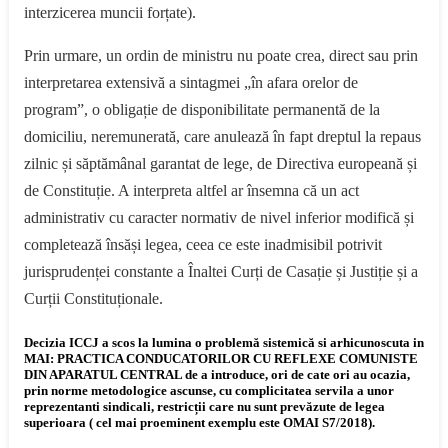
interzicerea muncii forțate).
Prin urmare, un ordin de ministru nu poate crea, direct sau prin
interpretarea extensivă a sintagmei „în afara orelor de
program”, o obligație de disponibilitate permanentă de la
domiciliu, neremunerată, care anulează în fapt dreptul la repaus
zilnic și săptămânal garantat de lege, de Directiva europeană și
de Constituție. A interpreta altfel ar însemna că un act
administrativ cu caracter normativ de nivel inferior modifică și
completează însăși legea, ceea ce este inadmisibil potrivit
jurisprudenței constante a Înaltei Curți de Casație și Justiție și a
Curții Constituționale.
Decizia ICCJ a scos la lumina o problemă sistemică si arhicunoscuta in
MAI:
PRACTICA CONDUCATORILOR CU REFLEXE COMUNISTE
DIN APARATUL CENTRAL
de a introduce, ori de cate ori au ocazia,
prin norme metodologice ascunse, cu complicitatea servila a unor
reprezentanti sindicali, restricții care nu sunt prevăzute de legea
superioara ( cel mai proeminent exemplu este OMAI S7/2018).