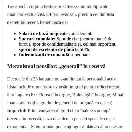
Trecerea în corpul chestorilor activează un multiplicator
financiar exclusivist. Ofițerii avansați, precum cei din lista
decretului recent, beneficiază de:
Salarii de bază majorate
considerabil.
Sporuri cumulate:
Spor de risc (pentru muncă de
birou), spor de confidențialitate și, cel mai important,
sporul de excelență de până la 50%
.
Indemnizații de comandă
superioare.
Mecanismul pensiilor: „generali” în rezervă
Decretele din 23 ianuarie nu s-au limitat la personalul activ.
Lista include numeroase avansări în grad pentru ofițeri trecuți
în retragere (Ex: Florea Gheorghe, Boloangă Gheorghe, Mihai
Ioan – avansați la gradul de general de brigadă cu o stea).
Impactul:
Prin avansarea în grad chiar înainte sau după
trecerea în rezervă, baza de calcul a pensiei speciale crește
exponențial. Statul român poate ajunge să plătească un chestor