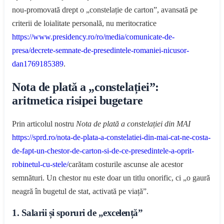
nou-promovată drept o „constelație de carton”, avansată pe
criterii de loialitate personală, nu meritocratice
https://www.presidency.ro/ro/media/comunicate-de-
presa/decrete-semnate-de-presedintele-romaniei-nicusor-
dan1769185389
.
Nota de plată a „constelației”:
aritmetica risipei bugetare
Prin articolul nostru
Nota de plată a constelației din MAI
https://sprd.ro/nota-de-plata-a-constelatiei-din-mai-cat-ne-costa-
de-fapt-un-chestor-de-carton-si-de-ce-presedintele-a-oprit-
robinetul-cu-stele/
carătam costurile ascunse ale acestor
semnături. Un chestor nu este doar un titlu onorific, ci „o gaură
neagră în bugetul de stat, activată pe viață”.
1. Salarii și sporuri de „excelență”