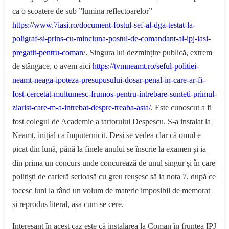
ca o scoatere de sub ”lumina reflectoarelor”
https://www.7iasi.ro/document-fostul-sef-al-dga-testat-la-
poligraf-si-prins-cu-minciuna-postul-de-comandant-al-ipj-iasi-
pregatit-pentru-coman/
. Singura lui dezmințire publică, extrem
de stângace, o avem aici
https://tvmneamt.ro/seful-politiei-
neamt-neaga-ipoteza-presupusului-dosar-penal-in-care-ar-fi-
fost-cercetat-multumesc-frumos-pentru-intrebare-sunteti-primul-
ziarist-care-m-a-intrebat-despre-treaba-asta/
. Este cunoscut a fi
fost colegul de Academie a tartorului Despescu. S-a instalat la
Neamț, inițial ca împuternicit. Deși se vedea clar că omul e
picat din lună, până la finele anului se înscrie la examen și ia
din prima un concurs unde concurează de unul singur și în care
polițiști de carieră serioasă cu greu reușesc să ia nota 7, după ce
tocesc luni la rând un volum de materie imposibil de memorat
și reprodus literal, așa cum se cere.
Interesant în acest caz este că instalarea la Coman în fruntea IPJ