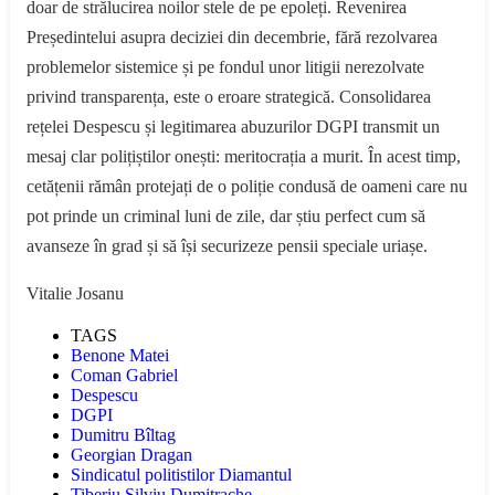
doar de strălucirea noilor stele de pe epoleți. Revenirea
Președintelui asupra deciziei din decembrie, fără rezolvarea
problemelor sistemice și pe fondul unor litigii nerezolvate
privind transparența, este o eroare strategică. Consolidarea
rețelei Despescu și legitimarea abuzurilor DGPI transmit un
mesaj clar polițiștilor onești: meritocrația a murit. În acest timp,
cetățenii rămân protejați de o poliție condusă de oameni care nu
pot prinde un criminal luni de zile, dar știu perfect cum să
avanseze în grad și să își securizeze pensii speciale uriașe.
Vitalie Josanu
TAGS
Benone Matei
Coman Gabriel
Despescu
DGPI
Dumitru Bîltag
Georgian Dragan
Sindicatul politistilor Diamantul
Tiberiu Silviu Dumitrache