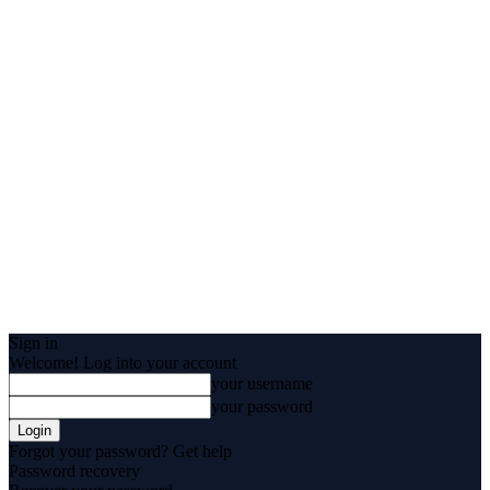
Sign in
Welcome! Log into your account
your username
your password
Forgot your password? Get help
Password recovery