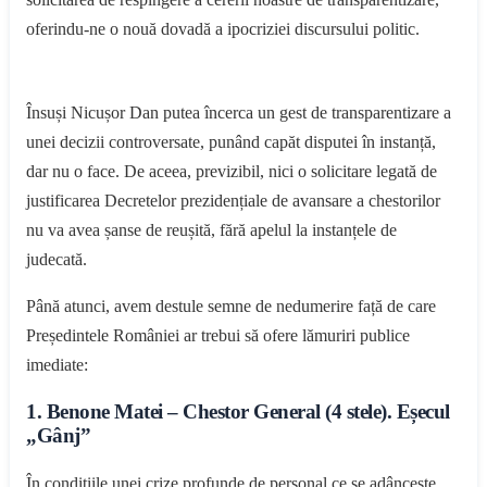
oferindu-ne o nouă dovadă a ipocriziei discursului politic.
Însuși Nicușor Dan putea încerca un gest de transparentizare a
unei decizii controversate, punând capăt disputei în instanță,
dar nu o face. De aceea, previzibil, nici o solicitare legată de
justificarea Decretelor prezidențiale de avansare a chestorilor
nu va avea șanse de reușită, fără apelul la instanțele de
judecată.
Până atunci, avem destule semne de nedumerire față de care
Președintele României ar trebui să ofere lămuriri publice
imediate:
1. Benone Matei – Chestor General (4 stele). Eșecul
„Gânj”
În condițiile unei crize profunde de personal ce se adâncește