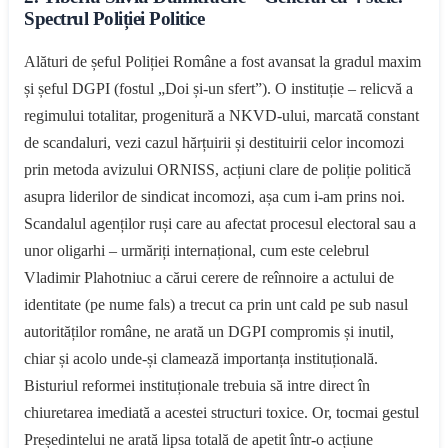
Spectrul Poliției Politice
Alături de șeful Poliției Române a fost avansat la gradul maxim
și șeful DGPI (fostul „Doi și-un sfert”). O instituție – relicvă a
regimului totalitar, progenitură a NKVD-ului, marcată constant
de scandaluri, vezi cazul hărțuirii și destituirii celor incomozi
prin metoda avizului ORNISS, acțiuni clare de poliție politică
asupra liderilor de sindicat incomozi, așa cum i-am prins noi.
Scandalul agenților ruși care au afectat procesul electoral sau a
unor oligarhi – urmăriți internațional, cum este celebrul
Vladimir Plahotniuc a cărui cerere de reînnoire a actului de
identitate (pe nume fals) a trecut ca prin unt cald pe sub nasul
autorităților române, ne arată un DGPI compromis și inutil,
chiar și acolo unde-și clamează importanța instituțională.
Bisturiul reformei instituționale trebuia să intre direct în
chiuretarea imediată a acestei structuri toxice. Or, tocmai gestul
Președintelui ne arată lipsa totală de apetit într-o acțiune