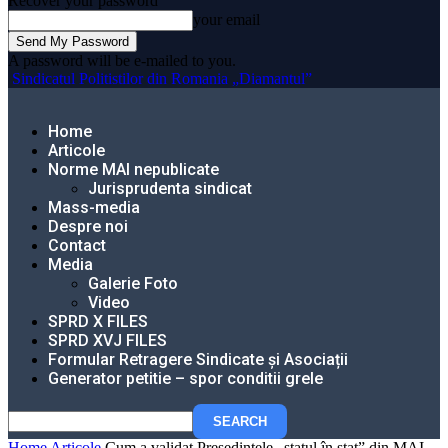
Recover your password
your email
A password will be e-mailed to you.
Sindicatul Politistilor din Romania „Diamantul”
Home
Articole
Norme MAI nepublicate
Jurisprudenta sindicat
Mass-media
Despre noi
Contact
Media
Galerie Foto
Video
SPRD X FILES
SPRD XVJ FILES
Formular Retragere Sindicate și Asociații
Generator petitie – spor conditii grele
Home
Articole
Cum a validat Președintele „statul în stat” din MAI.