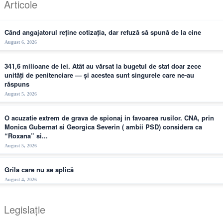
Articole
Când angajatorul reține cotizația, dar refuză să spună de la cine
August 6, 2026
341,6 milioane de lei. Atât au vărsat la bugetul de stat doar zece
unități de penitenciare — și acestea sunt singurele care ne-au
răspuns
August 5, 2026
O acuzatie extrem de grava de spionaj in favoarea rusilor. CNA, prin
Monica Gubernat si Georgica Severin ( ambii PSD) considera ca
“Roxana” si...
August 5, 2026
Grila care nu se aplică
August 4, 2026
Legislație