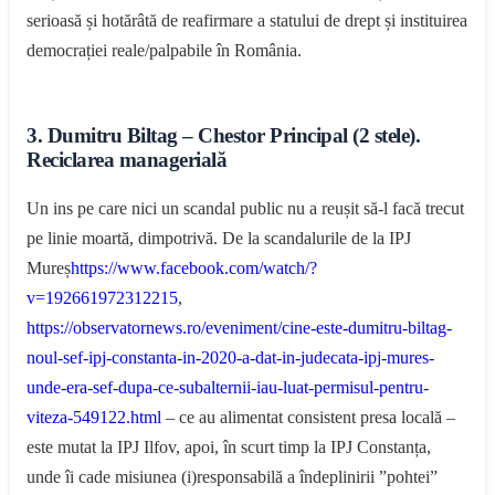
serioasă și hotărâtă de reafirmare a statului de drept și instituirea
democrației reale/palpabile în România.
3. Dumitru Biltag – Chestor Principal (2 stele).
Reciclarea managerială
Un ins pe care nici un scandal public nu a reușit să-l facă trecut
pe linie moartă, dimpotrivă. De la scandalurile de la IPJ
Mureș
https://www.facebook.com/watch/?
v=192661972312215
,
https://observatornews.ro/eveniment/cine-este-dumitru-biltag-
noul-sef-ipj-constanta-in-2020-a-dat-in-judecata-ipj-mures-
unde-era-sef-dupa-ce-subalternii-iau-luat-permisul-pentru-
viteza-549122.html
– ce au alimentat consistent presa locală –
este mutat la IPJ Ilfov, apoi, în scurt timp la IPJ Constanța,
unde îi cade misiunea (i)responsabilă a îndeplinirii ”pohtei”