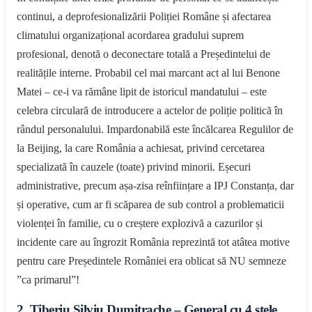
continui, a deprofesionalizării Poliției Române și afectarea
climatului organizațional acordarea gradului suprem
profesional, denotă o deconectare totală a Președintelui de
realitățile interne. Probabil cel mai marcant act al lui Benone
Matei – ce-i va rămâne lipit de istoricul mandatului – este
celebra circulară de introducere a actelor de poliție politică în
rândul personalului. Impardonabilă este încălcarea Regulilor de
la Beijing, la care România a achiesat, privind cercetarea
specializată în cauzele (toate) privind minorii. Eșecuri
administrative, precum așa-zisa reînființare a IPJ Constanța, dar
și operative, cum ar fi scăparea de sub control a problematicii
violenței în familie, cu o creștere explozivă a cazurilor și
incidente care au îngrozit România reprezintă tot atâtea motive
pentru care Președintele României era oblicat să NU semneze
”ca primarul”!
2. Tiberiu Silviu Dumitrache – General cu 4 stele.