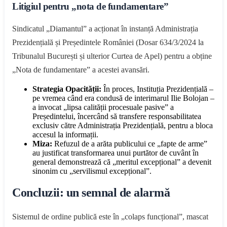
Litigiul pentru „nota de fundamentare”
Sindicatul „Diamantul” a acționat în instanță Administrația
Prezidențială și Președintele României (Dosar 634/3/2024 la
Tribunalul București și ulterior Curtea de Apel) pentru a obține
„Nota de fundamentare” a acestei avansări.
Strategia Opacității:
În proces, Instituția Prezidențială –
pe vremea când era condusă de interimarul Ilie Bolojan –
a invocat „lipsa calității procesuale pasive” a
Președintelui, încercând să transfere responsabilitatea
exclusiv către Administrația Prezidențială, pentru a bloca
accesul la informații.
Miza:
Refuzul de a arăta publicului ce „fapte de arme”
au justificat transformarea unui purtător de cuvânt în
general demonstrează că „meritul excepțional” a devenit
sinonim cu „servilismul excepțional”.
Concluzii: un semnal de alarmă
Sistemul de ordine publică este în „colaps funcțional”, mascat