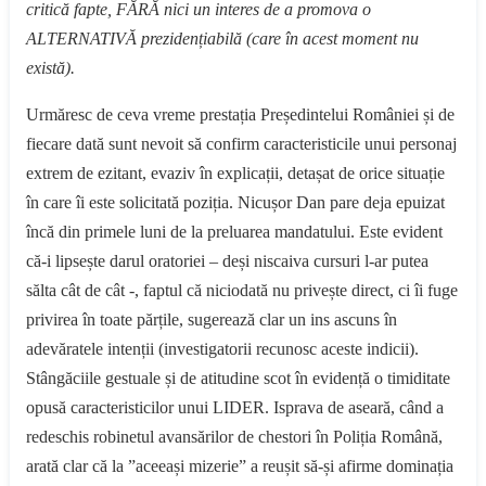
critică fapte, FĂRĂ nici un interes de a promova o
ALTERNATIVĂ prezidențiabilă (care în acest moment nu
există).
Urmăresc de ceva vreme prestația Președintelui României și de
fiecare dată sunt nevoit să confirm caracteristicile unui personaj
extrem de ezitant, evaziv în explicații, detașat de orice situație
în care îi este solicitată poziția. Nicușor Dan pare deja epuizat
încă din primele luni de la preluarea mandatului. Este evident
că-i lipsește darul oratoriei – deși niscaiva cursuri l-ar putea
sălta cât de cât -, faptul că niciodată nu privește direct, ci îi fuge
privirea în toate părțile, sugerează clar un ins ascuns în
adevăratele intenții (investigatorii recunosc aceste indicii).
Stângăciile gestuale și de atitudine scot în evidență o timiditate
opusă caracteristicilor unui LIDER. Isprava de aseară, când a
redeschis robinetul avansărilor de chestori în Poliția Română,
arată clar că la ”aceeași mizerie” a reușit să-și afirme dominația