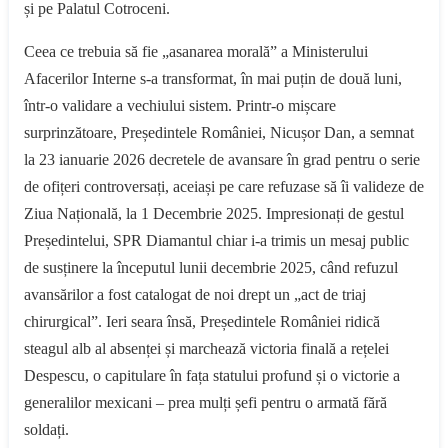
și pe Palatul Cotroceni.
Ceea ce trebuia să fie „asanarea morală” a Ministerului
Afacerilor Interne s-a transformat, în mai puțin de două luni,
într-o validare a vechiului sistem. Printr-o mișcare
surprinzătoare, Președintele României, Nicușor Dan, a semnat
la 23 ianuarie 2026 decretele de avansare în grad pentru o serie
de ofițeri controversați, aceiași pe care refuzase să îi valideze de
Ziua Națională, la 1 Decembrie 2025. Impresionați de gestul
Președintelui, SPR Diamantul chiar i-a trimis un mesaj public
de susținere la începutul lunii decembrie 2025, când refuzul
avansărilor a fost catalogat de noi drept un „act de triaj
chirurgical”. Ieri seara însă, Președintele României ridică
steagul alb al absenței și marchează victoria finală a rețelei
Despescu, o capitulare în fața statului profund și o victorie a
generalilor mexicani – prea mulți șefi pentru o armată fără
soldați.