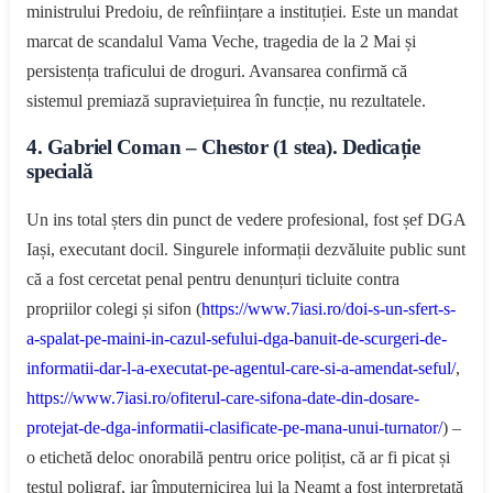
ministrului Predoiu, de reînființare a instituției. Este un mandat
marcat de scandalul Vama Veche, tragedia de la 2 Mai și
persistența traficului de droguri. Avansarea confirmă că
sistemul premiază supraviețuirea în funcție, nu rezultatele.
4. Gabriel Coman – Chestor (1 stea). Dedicație
specială
Un ins total șters din punct de vedere profesional, fost șef DGA
Iași, executant docil. Singurele informații dezvăluite public sunt
că a fost cercetat penal pentru denunțuri ticluite contra
propriilor colegi și sifon (
https://www.7iasi.ro/doi-s-un-sfert-s-
a-spalat-pe-maini-in-cazul-sefului-dga-banuit-de-scurgeri-de-
informatii-dar-l-a-executat-pe-agentul-care-si-a-amendat-seful/
,
https://www.7iasi.ro/ofiterul-care-sifona-date-din-dosare-
protejat-de-dga-informatii-clasificate-pe-mana-unui-turnator/
) –
o etichetă deloc onorabilă pentru orice polițist, că ar fi picat și
testul poligraf, iar împuternicirea lui la Neamț a fost interpretată