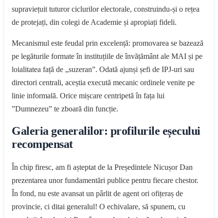
supraviețuit tuturor ciclurilor electorale, construindu-și o rețea
de protejați, din colegi de Academie și apropiați fideli.
Mecanismul este feudal prin excelență: promovarea se bazează
pe legăturile formate în instituțiile de învățământ ale MAI și pe
loialitatea față de „suzeran”. Odată ajunși șefi de IPJ-uri sau
directori centrali, aceștia execută mecanic ordinele venite pe
linie informală. Orice mișcare centripetă în fața lui
”Dumnezeu” te zboară din funcție.
Galeria generalilor: profilurile eșecului
recompensat
În chip firesc, am fi așteptat de la Președintele Nicușor Dan
prezentarea unor fundamentări publice pentru fiecare chestor.
În fond, nu este avansat un pârlit de agent ori ofițeraș de
provincie, ci ditai generalul! O echivalare, să spunem, cu