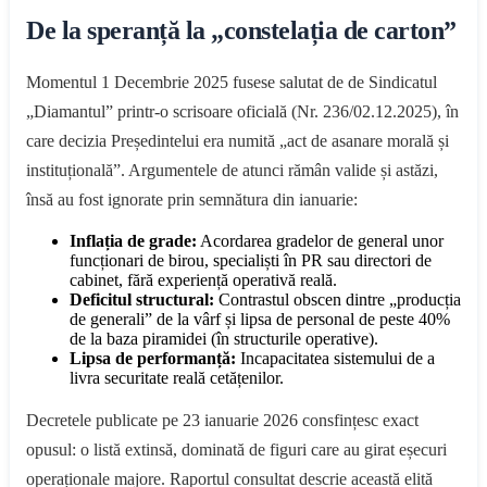
De la speranță la „constelația de carton”
Momentul 1 Decembrie 2025 fusese salutat de de Sindicatul
„Diamantul” printr-o scrisoare oficială (Nr. 236/02.12.2025), în
care decizia Președintelui era numită „act de asanare morală și
instituțională”. Argumentele de atunci rămân valide și astăzi,
însă au fost ignorate prin semnătura din ianuarie:
Inflația de grade:
Acordarea gradelor de general unor
funcționari de birou, specialiști în PR sau directori de
cabinet, fără experiență operativă reală.
Deficitul structural:
Contrastul obscen dintre „producția
de generali” de la vârf și lipsa de personal de peste 40%
de la baza piramidei (în structurile operative).
Lipsa de performanță:
Incapacitatea sistemului de a
livra securitate reală cetățenilor.
Decretele publicate pe 23 ianuarie 2026 consfințesc exact
opusul: o listă extinsă, dominată de figuri care au girat eșecuri
operaționale majore. Raportul consultat descrie această elită