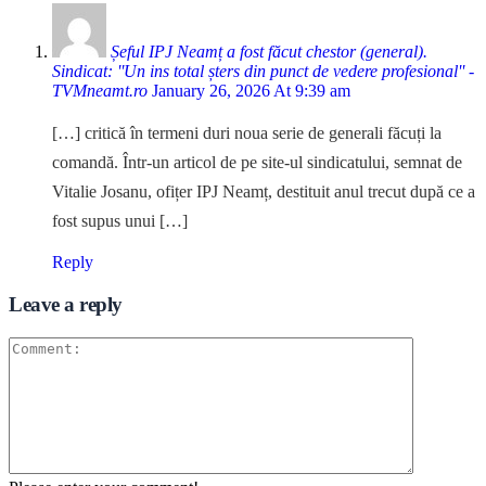
Șeful IPJ Neamț a fost făcut chestor (general).
Sindicat: ''Un ins total șters din punct de vedere profesional'' -
TVMneamt.ro
January 26, 2026 At 9:39 am
[…] critică în termeni duri noua serie de generali făcuți la
comandă. Într-un articol de pe site-ul sindicatului, semnat de
Vitalie Josanu, ofițer IPJ Neamț, destituit anul trecut după ce a
fost supus unui […]
Reply
Leave a reply