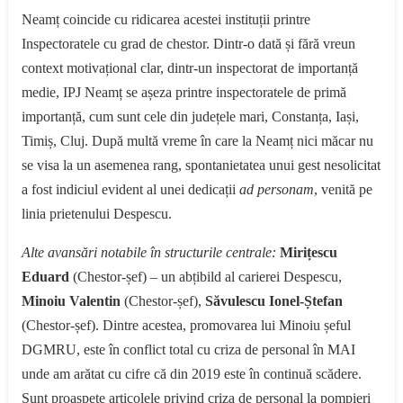
Neamț coincide cu ridicarea acestei instituții printre
Inspectoratele cu grad de chestor. Dintr-o dată și fără vreun
context motivațional clar, dintr-un inspectorat de importanță
medie, IPJ Neamț se așeza printre inspectoratele de primă
importanță, cum sunt cele din județele mari, Constanța, Iași,
Timiș, Cluj. După multă vreme în care la Neamț nici măcar nu
se visa la un asemenea rang, spontanietatea unui gest nesolicitat
a fost indiciul evident al unei dedicații
ad personam
, venită pe
linia prietenului Despescu.
Alte avansări notabile în structurile centrale:
Mirițescu
Eduard
(Chestor-șef) – un abțibild al carierei Despescu,
Minoiu Valentin
(Chestor-șef),
Săvulescu Ionel-Ștefan
(Chestor-șef). Dintre acestea, promovarea lui Minoiu șeful
DGMRU, este în conflict total cu criza de personal în MAI
unde am arătat cu cifre că din 2019 este în continuă scădere.
Sunt proaspete articolele privind criza de personal la pompieri