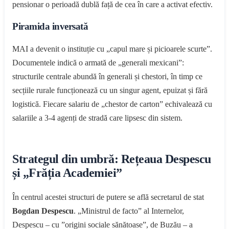
pensionar o perioadă dublă față de cea în care a activat efectiv.
Piramida inversată
MAI a devenit o instituție cu „capul mare și picioarele scurte”.
Documentele indică o armată de „generali mexicani”:
structurile centrale abundă în generali și chestori, în timp ce
secțiile rurale funcționează cu un singur agent, epuizat și fără
logistică. Fiecare salariu de „chestor de carton” echivalează cu
salariile a 3-4 agenți de stradă care lipsesc din sistem.
Strategul din umbră: Rețeaua Despescu
și „Frăția Academiei”
În centrul acestei structuri de putere se află secretarul de stat
Bogdan Despescu
. „Ministrul de facto” al Internelor,
Despescu – cu ”origini sociale sănătoase”, de Buzău – a