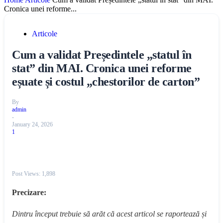
Cronica unei reforme...
Articole
Cum a validat Președintele „statul în
stat” din MAI. Cronica unei reforme
eșuate și costul „chestorilor de carton”
By
admin
-
January 24, 2026
1
Post Views:
1,898
Precizare:
Dintru început trebuie să arăt că acest articol se raportează și