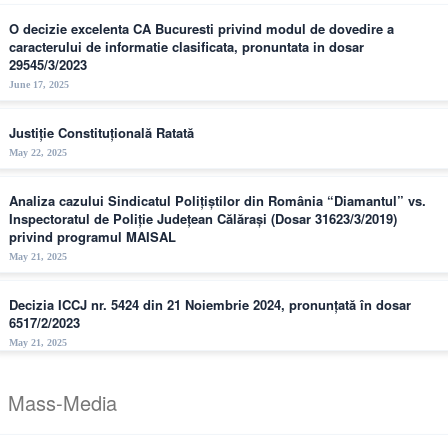
O decizie excelenta CA Bucuresti privind modul de dovedire a
caracterului de informatie clasificata, pronuntata in dosar
29545/3/2023
June 17, 2025
Justiție Constituțională Ratată
May 22, 2025
Analiza cazului Sindicatul Polițiștilor din România “Diamantul” vs.
Inspectoratul de Poliție Județean Călărași (Dosar 31623/3/2019)
privind programul MAISAL
May 21, 2025
Decizia ICCJ nr. 5424 din 21 Noiembrie 2024, pronunțată în dosar
6517/2/2023
May 21, 2025
Mass-Media