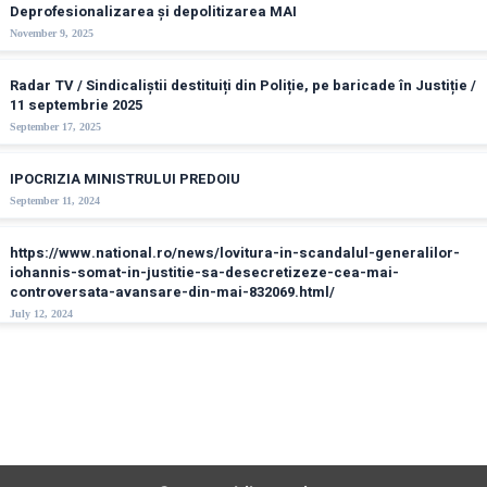
Deprofesionalizarea și depolitizarea MAI
November 9, 2025
Radar TV / Sindicaliștii destituiți din Poliție, pe baricade în Justiție /
11 septembrie 2025
September 17, 2025
IPOCRIZIA MINISTRULUI PREDOIU
September 11, 2024
https://www.national.ro/news/lovitura-in-scandalul-generalilor-
iohannis-somat-in-justitie-sa-desecretizeze-cea-mai-
controversata-avansare-din-mai-832069.html/
July 12, 2024
© Copyright - Sindicatul Politistilor din Romania "Diamantul"