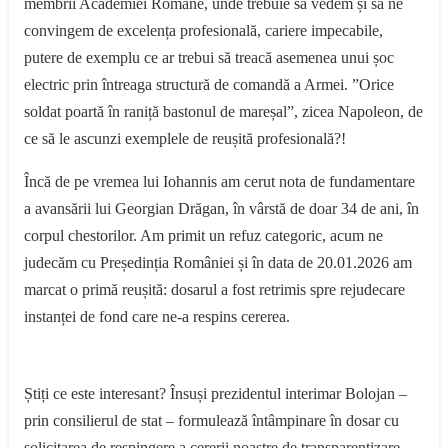
membrii Academiei Române, unde trebuie să vedem și să ne
convingem de excelența profesională, cariere impecabile,
putere de exemplu ce ar trebui să treacă asemenea unui șoc
electric prin întreaga structură de comandă a Armei. ”Orice
soldat poartă în raniță bastonul de mareșal”, zicea Napoleon, de
ce să le ascunzi exemplele de reușită profesională?!
Încă de pe vremea lui Iohannis am cerut nota de fundamentare
a avansării lui Georgian Drăgan, în vârstă de doar 34 de ani, în
corpul chestorilor. Am primit un refuz categoric, acum ne
judecăm cu Președinția României și în data de 20.01.2026 am
marcat o primă reușită: dosarul a fost retrimis spre rejudecare
instanței de fond care ne-a respins cererea.
Știți ce este interesant? Însuși prezidentul interimar Bolojan –
prin consilierul de stat – formulează întâmpinare în dosar cu
solicitarea de respingere a cererii noastre de transparentizare,