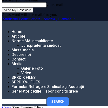
Recover your password
your email
A password will be e-mailed to you.
Sindicatul Politistilor din Romania „Diamantul”
Home
Articole
Norme MAI nepublicate
Jurisprudenta sindicat
Mass-media
Despre noi
Contact
Media
Galerie Foto
Video
SPRD X FILES
SPRD XVJ FILES
Formular Retragere Sindicate și Asociații
Generator petitie – spor conditii grele
Home
Tags
Dumitru Bîltag