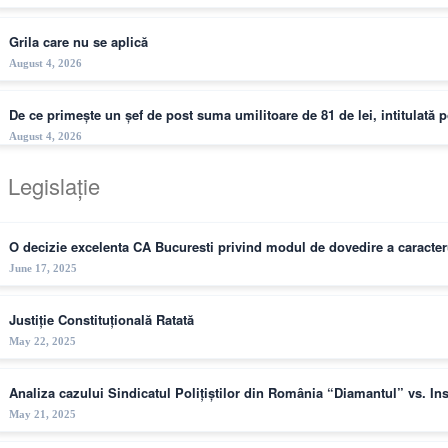
Grila care nu se aplică
August 4, 2026
De ce primește un șef de post suma umilitoare de 81 de lei, intitulat
August 4, 2026
Legislație
O decizie excelenta CA Bucuresti privind modul de dovedire a caracteru
June 17, 2025
Justiție Constituțională Ratată
May 22, 2025
Analiza cazului Sindicatul Polițiștilor din România “Diamantul” vs. I
May 21, 2025