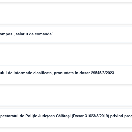
ă pompos „salariu de comandă”
lui de informatie clasificata, pronuntata in dosar 29545/3/2023
nspectoratul de Poliție Județean Călărași (Dosar 31623/3/2019) privind p