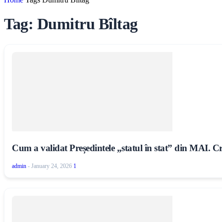
Tag: Dumitru Bîltag
Cum a validat Președintele „statul în stat” din MAI. Cr
admin
-
January 24, 2026
1