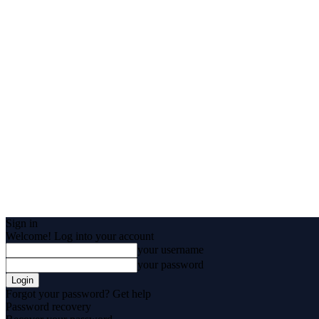
Sign in
Welcome! Log into your account
your username
your password
Forgot your password? Get help
Password recovery