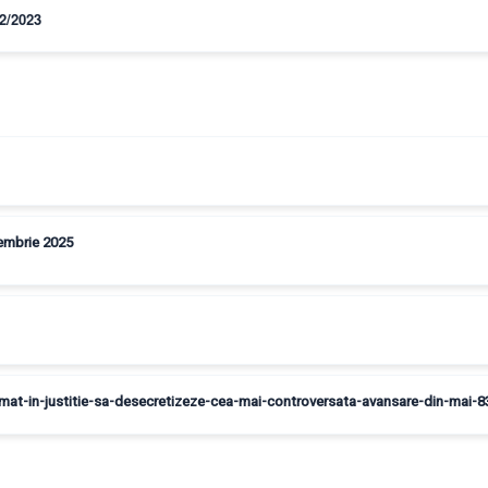
/2/2023
ptembrie 2025
somat-in-justitie-sa-desecretizeze-cea-mai-controversata-avansare-din-mai-8