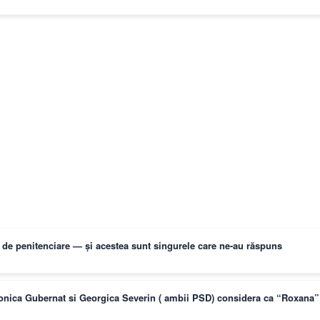
ți de penitenciare — și acestea sunt singurele care ne-au răspuns
Monica Gubernat si Georgica Severin ( ambii PSD) considera ca “Roxana” 