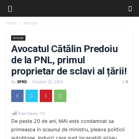
Home
Articole
Articole
Avocatul Cătălin Predoiu
de la PNL, primul
proprietar de sclavi al țării!
By
SPRD
-
October 22, 2024
0
Post Views:
112
De peste 20 de ani, MAI este condamnat sa
primeasca in scaunul de ministru, pleava politicii
autohtone. Indivizi care sunt incapabili si/sau