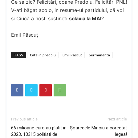
Ce sa zic? Felicitări, coane Predoiu! Felicitări PNL!
V-ați băgat acolo, in resume-ul partidului, că voi
si Ciucă a nost’ sustineti
sclavia la MAI
?
Emil Păscuț
TAGS
Catalin predoiu
Emil Pascut
permanenta
Previous article
Next article
66 milioane euro au platit in
Șoarecele Minoiu a corectat
2023, 13315 politisti de
legea!