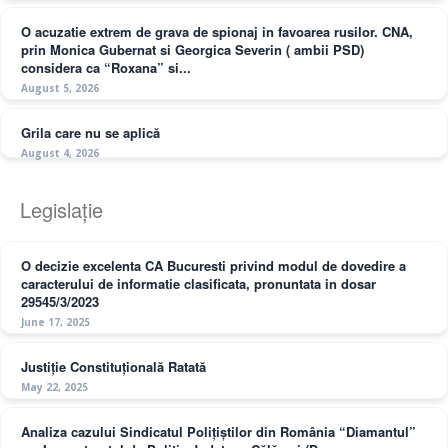
O acuzatie extrem de grava de spionaj in favoarea rusilor. CNA,
prin Monica Gubernat si Georgica Severin ( ambii PSD)
considera ca “Roxana” si...
August 5, 2026
Grila care nu se aplică
August 4, 2026
Legislație
O decizie excelenta CA Bucuresti privind modul de dovedire a
caracterului de informatie clasificata, pronuntata in dosar
29545/3/2023
June 17, 2025
Justiție Constituțională Ratată
May 22, 2025
Analiza cazului Sindicatul Polițiștilor din România “Diamantul”