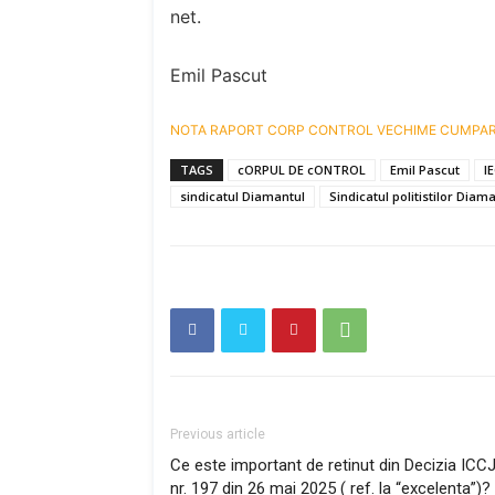
net.
Emil Pascut
NOTA RAPORT CORP CONTROL VECHIME CUMPA
TAGS
cORPUL DE cONTROL
Emil Pascut
l
sindicatul Diamantul
Sindicatul politistilor Diam
Previous article
Ce este important de retinut din Decizia ICC
nr. 197 din 26 mai 2025 ( ref. la “excelenta”)?