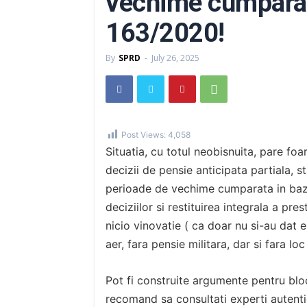
vechime cumpara
163/2020!
By
SPRD
-
July 26, 2025
Post Views:
4,058
Situatia, cu totul neobisnuita, pare fo
decizii de pensie anticipata partiala, st
perioade de vechime cumparata in ba
deciziilor si restituirea integrala a pre
nicio vinovatie ( ca doar nu si-au dat e
aer, fara pensie militara, dar si fara l
Pot fi construite argumente pentru blo
recomand sa consultati experti autenti