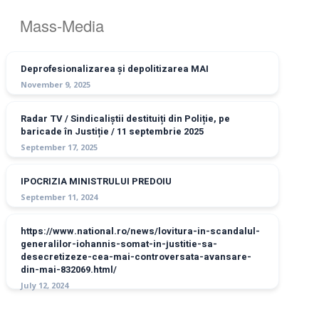
Mass-Media
Deprofesionalizarea și depolitizarea MAI
November 9, 2025
Radar TV / Sindicaliștii destituiți din Poliție, pe
baricade în Justiție / 11 septembrie 2025
September 17, 2025
IPOCRIZIA MINISTRULUI PREDOIU
September 11, 2024
https://www.national.ro/news/lovitura-in-scandalul-
generalilor-iohannis-somat-in-justitie-sa-
desecretizeze-cea-mai-controversata-avansare-
din-mai-832069.html/
July 12, 2024