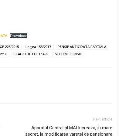
RATA
Download
EGE 223/2015
Legea 153/2017
PENSIE ANTICIPATA PARTIALA
antul
STAGIU DE COTIZARE
VECHIME PENSIE
Next article
J
Aparatul Central al MAI lucreaza, in mare
secret, la modificarea varstei de pensionare