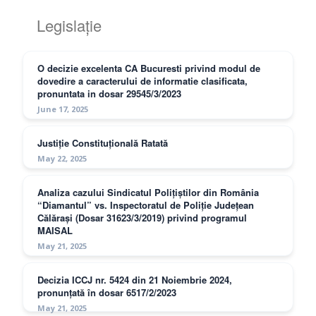
Legislație
O decizie excelenta CA Bucuresti privind modul de
dovedire a caracterului de informatie clasificata,
pronuntata in dosar 29545/3/2023
June 17, 2025
Justiție Constituțională Ratată
May 22, 2025
Analiza cazului Sindicatul Polițiștilor din România
“Diamantul” vs. Inspectoratul de Poliție Județean
Călărași (Dosar 31623/3/2019) privind programul
MAISAL
May 21, 2025
Decizia ICCJ nr. 5424 din 21 Noiembrie 2024,
pronunțată în dosar 6517/2/2023
May 21, 2025