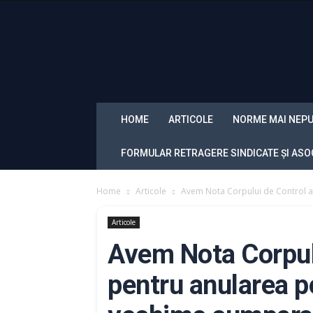
Sindicatul
Politistilor
din
Romania
„Diamantul”
HOME
ARTICOLE
NORME MAI NEPU
FORMULAR RETRAGERE SINDICATE ȘI ASOC
Home
Articole
Avem Nota Corpului de Control al 
Articole
Avem Nota Corpulu
pentru anularea pe