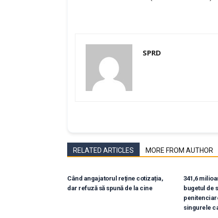
SPRD
RELATED ARTICLES
MORE FROM AUTHOR
Când angajatorul reține cotizația,
341,6 milioan
dar refuză să spună de la cine
bugetul de s
penitenciar
singurele c