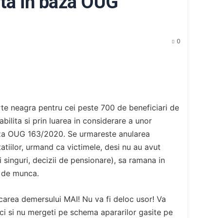
ta in baza OUG
0
arte neagra pentru cei peste 700 de beneficiari de
abilita si prin luarea in considerare a unor
za OUG 163/2020. Se urmareste anularea
statiilor, urmand ca victimele, desi nu au avut
i singuri, decizii de pensionare), sa ramana in
oc de munca.
carea demersului MAI! Nu va fi deloc usor! Va
ci si nu mergeti pe schema apararilor gasite pe