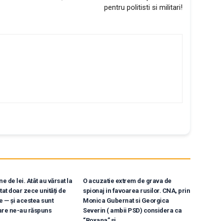
pentru politisti si militari!
e de lei. Atât au vărsat la
O acuzatie extrem de grava de
tat doar zece unități de
spionaj in favoarea rusilor. CNA, prin
e — și acestea sunt
Monica Gubernat si Georgica
are ne-au răspuns
Severin ( ambii PSD) considera ca
“Roxana” si...