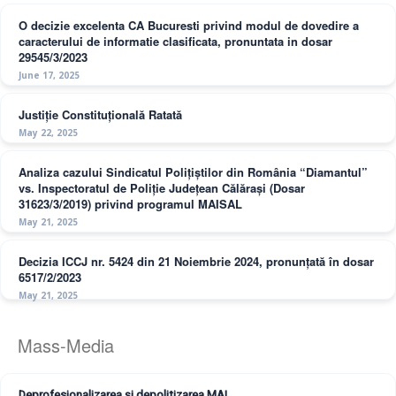
O decizie excelenta CA Bucuresti privind modul de dovedire a
caracterului de informatie clasificata, pronuntata in dosar
29545/3/2023
June 17, 2025
Justiție Constituțională Ratată
May 22, 2025
Analiza cazului Sindicatul Polițiștilor din România “Diamantul”
vs. Inspectoratul de Poliție Județean Călărași (Dosar
31623/3/2019) privind programul MAISAL
May 21, 2025
Decizia ICCJ nr. 5424 din 21 Noiembrie 2024, pronunțată în dosar
6517/2/2023
May 21, 2025
Mass-Media
Deprofesionalizarea și depolitizarea MAI