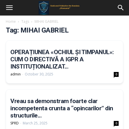
Home
Tags
MIHAI GABRIEL
Tag: MIHAI GABRIEL
OPERAȚIUNEA «OCHIUL ȘI TIMPANUL»:
CUM O DIRECTIVĂ A IGPR A
INSTITUȚIONALIZAT...
admin
-
October 30, 2025
0
Vreau sa demonstram foarte clar
incompetenta crunta a “opincarilor” din
structurile...
SPRD
-
March 25, 2025
0