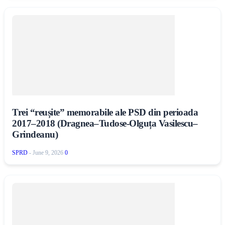
Trei “reușite” memorabile ale PSD din perioada
2017–2018 (Dragnea–Tudose-Olguța Vasilescu–
Grindeanu)
SPRD
-
June 9, 2026
0