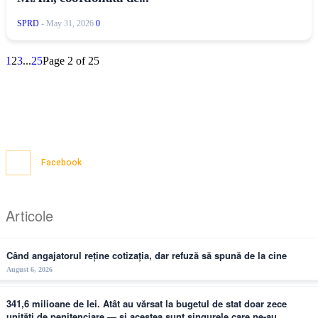
SPRD
-
May 31, 2026
0
1
2
3
...
25
Page 2 of 25
Facebook
Articole
Când angajatorul reține cotizația, dar refuză să spună de la cine
August 6, 2026
341,6 milioane de lei. Atât au vărsat la bugetul de stat doar zece
unități de penitenciare — și acestea sunt singurele care ne-au