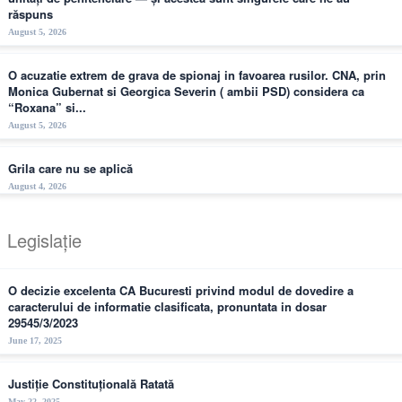
răspuns
August 5, 2026
O acuzatie extrem de grava de spionaj in favoarea rusilor. CNA, prin
Monica Gubernat si Georgica Severin ( ambii PSD) considera ca
“Roxana” si...
August 5, 2026
Grila care nu se aplică
August 4, 2026
Legislație
O decizie excelenta CA Bucuresti privind modul de dovedire a
caracterului de informatie clasificata, pronuntata in dosar
29545/3/2023
June 17, 2025
Justiție Constituțională Ratată
May 22, 2025