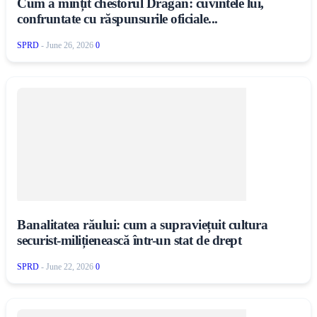
Cum a mințit chestorul Drăgan: cuvintele lui,
confruntate cu răspunsurile oficiale...
SPRD
-
June 26, 2026
0
Banalitatea răului: cum a supraviețuit cultura
securist-milițienească într-un stat de drept
SPRD
-
June 22, 2026
0