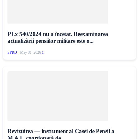
PLx 540/2024 nu a încetat. Reexaminarea
actualizării pensiilor militare este o...
SPRD
-
May 31, 2026
1
Revizuirea — instrument al Casei de Pensii a
M.A.I., coordonată de...