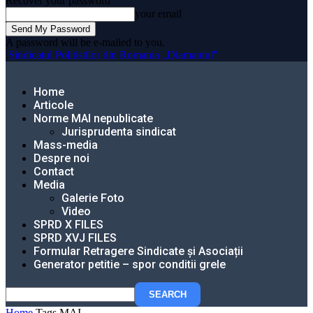
Recover your password
your email
A password will be e-mailed to you.
Sindicatul Politistilor din Romania „Diamantul”
Home
Articole
Norme MAI nepublicate
Jurisprudenta sindicat
Mass-media
Despre noi
Contact
Media
Galerie Foto
Video
SPRD X FILES
SPRD XVJ FILES
Formular Retragere Sindicate și Asociații
Generator petitie – spor conditii grele
Home
Tags
MAI