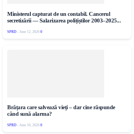
Ministerul capturat de un contabil. Cancerul
secretizării — Salarizarea polițiștilor 2003–2025...
SPRD
-
June 12, 2026
0
Brățara care salvează vieți – dar cine răspunde
când sună alarma?
SPRD
-
June 10, 2026
0