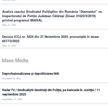
Analiza cazului Sindicatul Polițiștilor din România “Diamantul” vs.
Inspectoratul de Poliție Județean Călărași (Dosar 31623/3/2019)
privind programul MAISAL
May 21, 2025
Decizia ICCJ nr. 5424 din 21 Noiembrie 2024, pronunțată în dosar
6517/2/2023
May 21, 2025
Mass-Media
Deprofesionalizarea și depolitizarea MAI
November 9, 2025
Radar TV / Sindicaliștii destituiți din Poliție, pe baricade în Justiție / 11
septembrie 2025
September 17, 2025