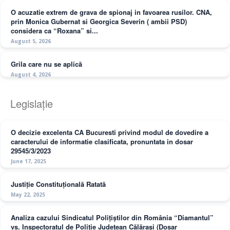
O acuzatie extrem de grava de spionaj in favoarea rusilor. CNA,
prin Monica Gubernat si Georgica Severin ( ambii PSD)
considera ca “Roxana” si...
August 5, 2026
Grila care nu se aplică
August 4, 2026
Legislație
O decizie excelenta CA Bucuresti privind modul de dovedire a
caracterului de informatie clasificata, pronuntata in dosar
29545/3/2023
June 17, 2025
Justiție Constituțională Ratată
May 22, 2025
Analiza cazului Sindicatul Polițiștilor din România “Diamantul”
vs. Inspectoratul de Poliție Județean Călărași (Dosar