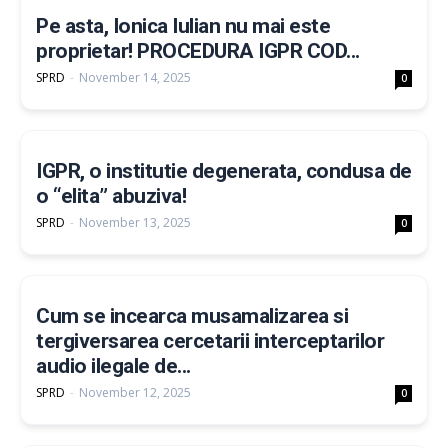
Pe asta, Ionica Iulian nu mai este
proprietar! PROCEDURA IGPR COD...
SPRD
-
November 14, 2025
0
IGPR, o institutie degenerata, condusa de
o “elita” abuziva!
SPRD
-
November 13, 2025
0
Cum se incearca musamalizarea si
tergiversarea cercetarii interceptarilor
audio ilegale de...
SPRD
-
November 12, 2025
0