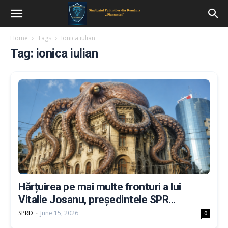
Home
Tags
Ionica iulian
Tag: ionica iulian
Hărțuirea pe mai multe fronturi a lui
Vitalie Josanu, președintele SPR...
SPRD
-
June 15, 2026
0