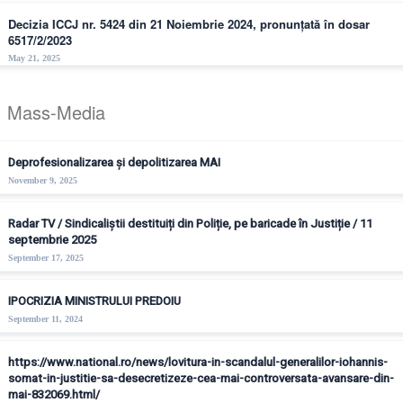
Decizia ICCJ nr. 5424 din 21 Noiembrie 2024, pronunțată în dosar
6517/2/2023
May 21, 2025
Mass-Media
Deprofesionalizarea și depolitizarea MAI
November 9, 2025
Radar TV / Sindicaliștii destituiți din Poliție, pe baricade în Justiție / 11
septembrie 2025
September 17, 2025
IPOCRIZIA MINISTRULUI PREDOIU
September 11, 2024
https://www.national.ro/news/lovitura-in-scandalul-generalilor-iohannis-
somat-in-justitie-sa-desecretizeze-cea-mai-controversata-avansare-din-
mai-832069.html/