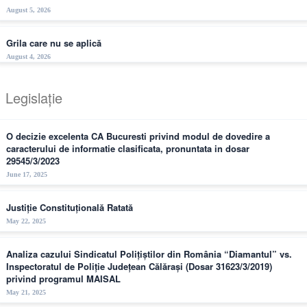
August 5, 2026
Grila care nu se aplică
August 4, 2026
Legislație
O decizie excelenta CA Bucuresti privind modul de dovedire a
caracterului de informatie clasificata, pronuntata in dosar
29545/3/2023
June 17, 2025
Justiție Constituțională Ratată
May 22, 2025
Analiza cazului Sindicatul Polițiștilor din România “Diamantul” vs.
Inspectoratul de Poliție Județean Călărași (Dosar 31623/3/2019)
privind programul MAISAL
May 21, 2025