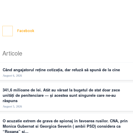
Facebook
Articole
Când angajatorul reține cotizația, dar refuză să spună de la cine
August 6, 2026
341,6 milioane de lei. Atât au vărsat la bugetul de stat doar zece
unități de penitenciare — și acestea sunt singurele care ne-au
răspuns
August 5, 2026
O acuzatie extrem de grava de spionaj in favoarea rusilor. CNA, prin
Monica Gubernat si Georgica Severin ( ambii PSD) considera ca
“Roxana” si...