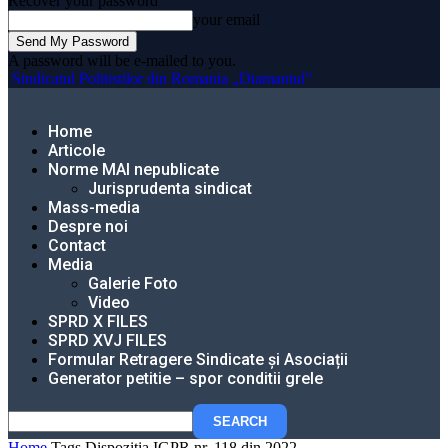
Recover your password
your email
A password will be e-mailed to you.
Sindicatul Politistilor din Romania „Diamantul”
Home
Articole
Norme MAI nepublicate
Jurisprudenta sindicat
Mass-media
Despre noi
Contact
Media
Galerie Foto
Video
SPRD X FILES
SPRD XVJ FILES
Formular Retragere Sindicate și Asociații
Generator petitie – spor conditii grele
Home
Tags
Dispozitia IGPR nr. 118 din 2022