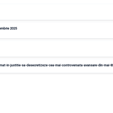
ptembrie 2025
somat-in-justitie-sa-desecretizeze-cea-mai-controversata-avansare-din-mai-8