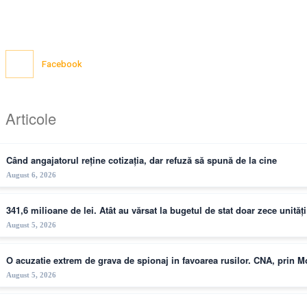
Facebook
Articole
Când angajatorul reține cotizația, dar refuză să spună de la cine
August 6, 2026
341,6 milioane de lei. Atât au vărsat la bugetul de stat doar zece unită
August 5, 2026
O acuzatie extrem de grava de spionaj in favoarea rusilor. CNA, prin 
August 5, 2026