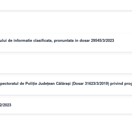
lui de informatie clasificata, pronuntata in dosar 29545/3/2023
nspectoratul de Poliție Județean Călărași (Dosar 31623/3/2019) privind p
/2/2023