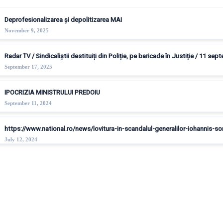
Deprofesionalizarea și depolitizarea MAI
November 9, 2025
Radar TV / Sindicaliștii destituiți din Poliție, pe baricade în Justiție / 11 se
September 17, 2025
IPOCRIZIA MINISTRULUI PREDOIU
September 11, 2024
https://www.national.ro/news/lovitura-in-scandalul-generalilor-iohannis-
July 12, 2024
© Copyright - Sindicatul Politistilor din Romania "Diamantul"