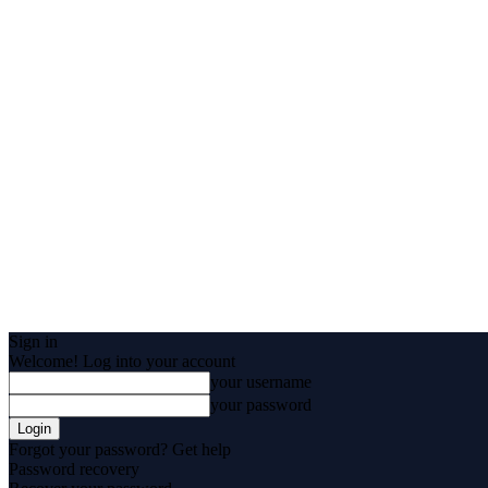
Sign in
Welcome! Log into your account
your username
your password
Forgot your password? Get help
Password recovery