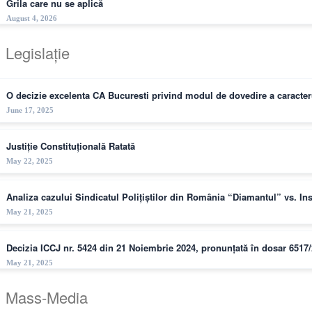
Grila care nu se aplică
August 4, 2026
Legislație
O decizie excelenta CA Bucuresti privind modul de dovedire a caracteru
June 17, 2025
Justiție Constituțională Ratată
May 22, 2025
Analiza cazului Sindicatul Polițiștilor din România “Diamantul” vs. I
May 21, 2025
Decizia ICCJ nr. 5424 din 21 Noiembrie 2024, pronunțată în dosar 6517
May 21, 2025
Mass-Media