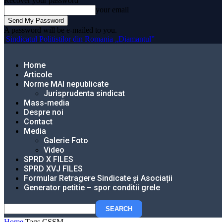
Recover your password
your email
A password will be e-mailed to you.
Sindicatul Politistilor din Romania „Diamantul”
Home
Articole
Norme MAI nepublicate
Jurisprudenta sindicat
Mass-media
Despre noi
Contact
Media
Galerie Foto
Video
SPRD X FILES
SPRD XVJ FILES
Formular Retragere Sindicate și Asociații
Generator petitie – spor conditii grele
Home
Tags
CSSM