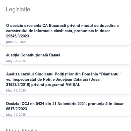
Legislație
O decizie excelenta CA Bucuresti privind modul de dovedire a
caracterului de informatie clasificata, pronuntata in dosar
29545/3/2023
June 17, 2025
Justiție Constituțională Ratată
May 22, 2025
Analiza cazului Sindicatul Polițiștilor din România “Diamantul”
vs. Inspectoratul de Poliție Județean Călărași (Dosar
31623/3/2019) privind programul MAISAL
May 21, 2025
Decizia ICCJ nr. 5424 din 21 Noiembrie 2024, pronunțată în dosar
6517/2/2023
May 21, 2025