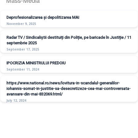
Mass-Media
Deprofesionalizarea și depolitizarea MAI
November 9, 2025
Radar TV / Sindicaliștii destituiți din Poliție, pe baricade în Justiție / 11
septembrie 2025
September 17, 2025
IPOCRIZIA MINISTRULUI PREDOIU
September 11, 2024
https://www.national.ro/news/lovitura-in-scandalul-generalilor-
iohannis-somat-in-justitie-sa-desecretizeze-cea-mai-controversata-
avansare-din-mai-832069.html/
July 12, 2024
© Copyright - Sindicatul Politistilor din Romania "Diamantul"