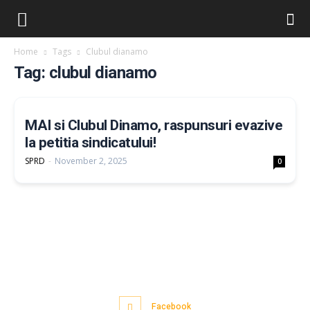
Home
Tags
Clubul dianamo
Tag: clubul dianamo
MAI si Clubul Dinamo, raspunsuri evazive
la petitia sindicatului!
SPRD
-
November 2, 2025
0
Facebook