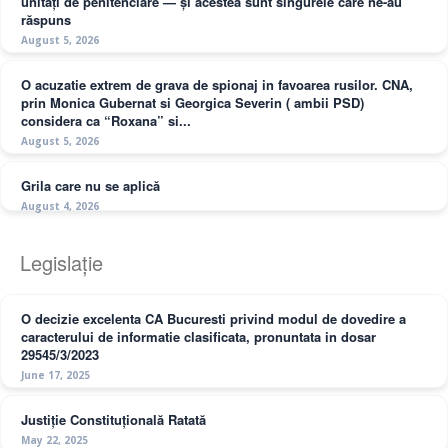
unități de penitenciare — și acestea sunt singurele care ne-au
răspuns
August 5, 2026
O acuzatie extrem de grava de spionaj in favoarea rusilor. CNA,
prin Monica Gubernat si Georgica Severin ( ambii PSD)
considera ca “Roxana” si...
August 5, 2026
Grila care nu se aplică
August 4, 2026
Legislație
O decizie excelenta CA Bucuresti privind modul de dovedire a
caracterului de informatie clasificata, pronuntata in dosar
29545/3/2023
June 17, 2025
Justiție Constituțională Ratată
May 22, 2025