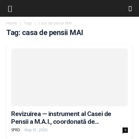
Home
Tags
Casa de pensii MAI
Tag: casa de pensii MAI
Revizuirea — instrument al Casei de
Pensii a M.A.I., coordonată de...
SPRD
-
May 31, 2026
0