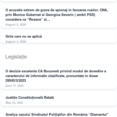
O acuzatie extrem de grava de spionaj in favoarea rusilor. CNA,
prin Monica Gubernat si Georgica Severin ( ambii PSD)
considera ca “Roxana” si...
August 5, 2026
Grila care nu se aplică
August 4, 2026
Legislație
O decizie excelenta CA Bucuresti privind modul de dovedire a
caracterului de informatie clasificata, pronuntata in dosar
29545/3/2023
June 17, 2025
Justiție Constituțională Ratată
May 22, 2025
Analiza cazului Sindicatul Polițiștilor din România “Diamantul”