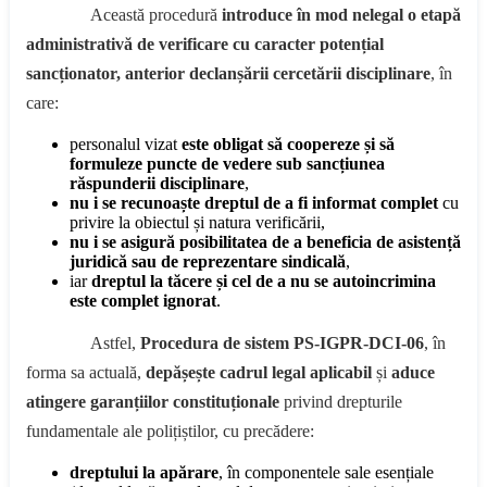
Această procedură
introduce în mod nelegal o etapă
administrativă de verificare cu caracter potențial
sancționator, anterior declanșării cercetării disciplinare
, în
care:
personalul vizat
este obligat să coopereze și să
formuleze puncte de vedere sub sancțiunea
răspunderii disciplinare
,
nu i se recunoaște dreptul de a fi informat complet
cu
privire la obiectul și natura verificării,
nu i se asigură posibilitatea de a beneficia de asistență
juridică sau de reprezentare sindicală
,
iar
dreptul la tăcere și cel de a nu se autoincrimina
este complet ignorat
.
Astfel,
Procedura de sistem PS-IGPR-DCI-06
, în
forma sa actuală,
depășește cadrul legal aplicabil
și
aduce
atingere garanțiilor constituționale
privind drepturile
fundamentale ale polițiștilor, cu precădere:
dreptului la apărare
, în componentele sale esențiale