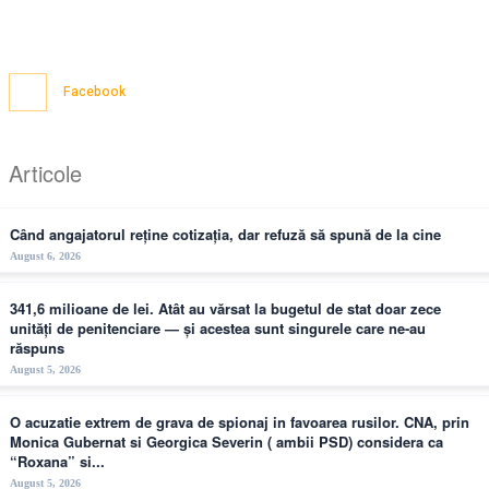
Facebook
Articole
Când angajatorul reține cotizația, dar refuză să spună de la cine
August 6, 2026
341,6 milioane de lei. Atât au vărsat la bugetul de stat doar zece
unități de penitenciare — și acestea sunt singurele care ne-au
răspuns
August 5, 2026
O acuzatie extrem de grava de spionaj in favoarea rusilor. CNA, prin
Monica Gubernat si Georgica Severin ( ambii PSD) considera ca
“Roxana” si...
August 5, 2026