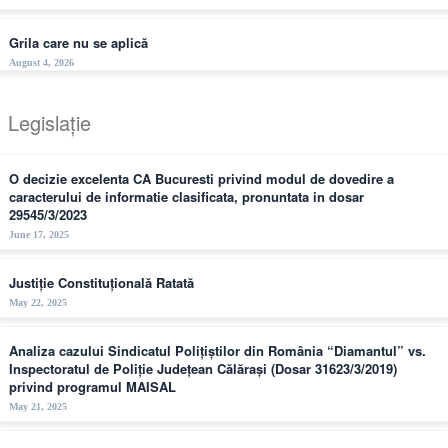
Grila care nu se aplică
August 4, 2026
Legislație
O decizie excelenta CA Bucuresti privind modul de dovedire a
caracterului de informatie clasificata, pronuntata in dosar
29545/3/2023
June 17, 2025
Justiție Constituțională Ratată
May 22, 2025
Analiza cazului Sindicatul Polițiștilor din România “Diamantul” vs.
Inspectoratul de Poliție Județean Călărași (Dosar 31623/3/2019)
privind programul MAISAL
May 21, 2025