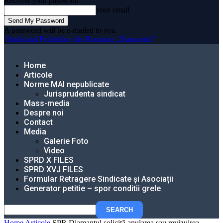
Recover your password
your email
A password will be e-mailed to you.
Sindicatul Politistilor din Romania „Diamantul”
Home
Articole
Norme MAI nepublicate
Jurisprudenta sindicat
Mass-media
Despre noi
Contact
Media
Galerie Foto
Video
SPRD X FILES
SPRD XVJ FILES
Formular Retragere Sindicate și Asociații
Generator petitie – spor conditii grele
Home
Articole
SPR Diamantul solicită anularea sau revizuirea