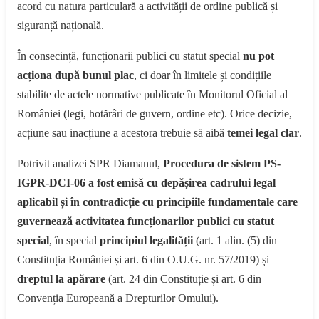
acord cu natura particulară a activității de ordine publică și
siguranță națională.
În consecință, funcționarii publici cu statut special
nu pot
acționa după bunul plac
, ci doar în limitele și condițiile
stabilite de actele normative publicate în Monitorul Oficial al
României (legi, hotărâri de guvern, ordine etc). Orice decizie,
acțiune sau inacțiune a acestora trebuie să aibă
temei legal clar
.
Potrivit analizei SPR Diamanul,
Procedura de sistem PS-
IGPR-DCI-06 a fost emisă cu depășirea cadrului legal
aplicabil și în contradicție cu principiile fundamentale care
guvernează activitatea funcționarilor publici cu statut
special
, în special
principiul legalității
(art. 1 alin. (5) din
Constituția României și art. 6 din O.U.G. nr. 57/2019) și
dreptul la apărare
(art. 24 din Constituție și art. 6 din
Convenția Europeană a Drepturilor Omului).