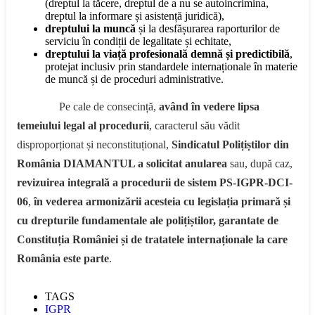
(dreptul la tăcere, dreptul de a nu se autoincrimina,
dreptul la informare și asistență juridică),
dreptului la muncă
și la desfășurarea raporturilor de
serviciu în condiții de legalitate și echitate,
dreptului la viață profesională demnă și predictibilă
,
protejat inclusiv prin standardele internaționale în materie
de muncă și de proceduri administrative.
Pe cale de consecință,
având în vedere lipsa
temeiului legal al procedurii
, caracterul său vădit
disproporționat și neconstituțional,
Sindicatul Polițiștilor din
România DIAMANTUL a
solicitat anularea
sau, după caz,
revizuirea integrală a procedurii de sistem PS-IGPR-DCI-
06
,
în vederea armonizării acesteia cu legislația primară și
cu drepturile fundamentale ale polițiștilor, garantate de
Constituția României și de tratatele internaționale la care
România este parte
.
TAGS
IGPR