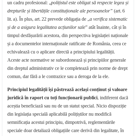
un cadru profesional: „
polițistul este obligat să respecte legea și
drepturile și libertățile constituționale ale persoanelor”
(art. 6
lit. a). În plus, art. 22 prevede obligația de „
a verifica sistematic
și de a asigura legalitatea acțiunilor sale
” atât înainte, cât și în
timpul desfășurării acestora, din perspectiva legislației naționale
și a documentelor internaționale ratificate de România, ceea ce
echivalează cu o aplicare directă a principiului legalității.
Aceste acte normative se subordonează și principiilor generale
din dreptul administrativ ce le completează prin norme de drept
comun, dar fără a le contrazice sau a deroga de la ele.
Principiul legalității își păstrează același conținut și valoare
juridică în raport cu toți funcționarii publici
, indiferent dacă
aceștia beneficiază sau nu de un statut special. Nicio dispoziție
din legislația specială aplicabilă polițiștilor nu modifică
semnificația acestui principiu, dimpotrivă, reglementările
speciale doar detaliază obligațiile care derivă din legalitate, în