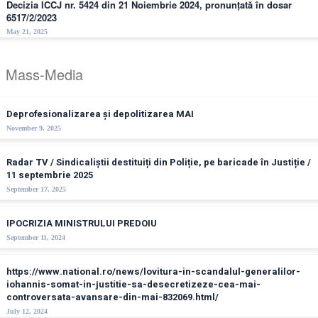
Decizia ICCJ nr. 5424 din 21 Noiembrie 2024, pronunțată în dosar
6517/2/2023
May 21, 2025
Mass-Media
Deprofesionalizarea și depolitizarea MAI
November 9, 2025
Radar TV / Sindicaliștii destituiți din Poliție, pe baricade în Justiție /
11 septembrie 2025
September 17, 2025
IPOCRIZIA MINISTRULUI PREDOIU
September 11, 2024
https://www.national.ro/news/lovitura-in-scandalul-generalilor-
iohannis-somat-in-justitie-sa-desecretizeze-cea-mai-
controversata-avansare-din-mai-832069.html/
July 12, 2024