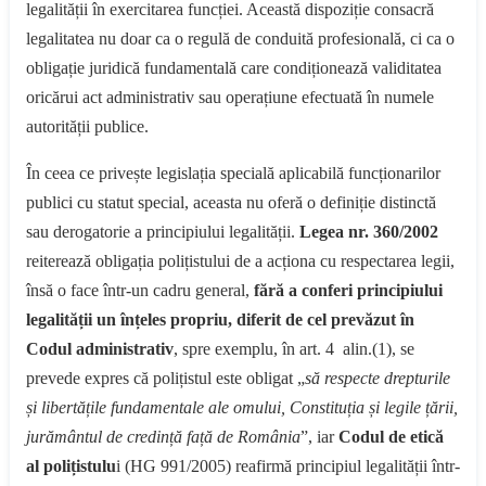
legalității în exercitarea funcției. Această dispoziție consacră
legalitatea nu doar ca o regulă de conduită profesională, ci ca o
obligație juridică fundamentală care condiționează validitatea
oricărui act administrativ sau operațiune efectuată în numele
autorității publice.
În ceea ce privește legislația specială aplicabilă funcționarilor
publici cu statut special, aceasta nu oferă o definiție distinctă
sau derogatorie a principiului legalității.
Legea nr. 360/2002
reiterează obligația polițistului de a acționa cu respectarea legii,
însă o face într-un cadru general,
fără a conferi principiului
legalității un înțeles propriu, diferit de cel prevăzut în
Codul administrativ
, spre exemplu, în art. 4 alin.(1), se
prevede expres că polițistul este obligat „
să respecte drepturile
și libertățile fundamentale ale omului, Constituția și legile țării,
jurământul de credință față de România
”, iar
Codul de etică
al polițistulu
i (HG 991/2005) reafirmă principiul legalității într-