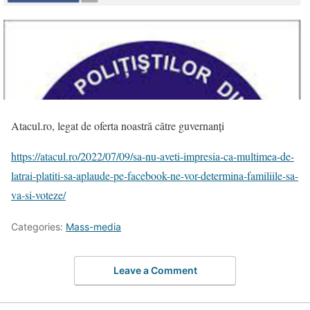
Atacul.ro, legat de oferta noastră către guvernanți
https://atacul.ro/2022/07/09/sa-nu-aveti-impresia-ca-multimea-de-
latrai-platiti-sa-aplaude-pe-facebook-ne-vor-determina-familiile-sa-
va-si-voteze/
Categories:
Mass-media
Leave a Comment