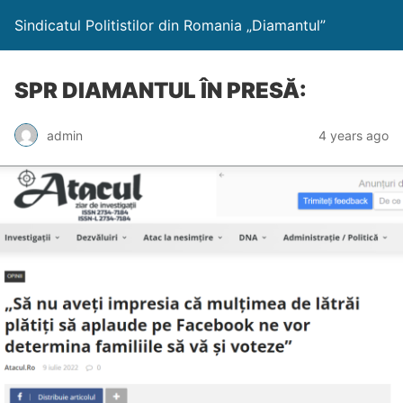
Sindicatul Politistilor din Romania „Diamantul”
SPR DIAMANTUL ÎN PRESĂ:
admin
4 years ago