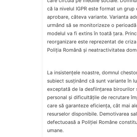
care circulă pe mediile sociale. Domnu
că la nivelul IGPR este format un grup d
aprobare, câteva variante. Varianta ad
urmând să se monitorizeze o perioadă ef
modelul va fi extins în toată țara. Prin
reorganizare este reprezentat de criz
Poliția Română și neatractivitatea dome
La insistențele noastre, domnul chestor a
subiect susținând că sunt variante în l
exceptată de la desființarea birourilor 
personal și dificultățile de recrutare î
care să garanteze eficiența, cât mai ales
resurselor disponibile. Demotivarea sal
defectuoasă a Poliției Române constitu
umane.