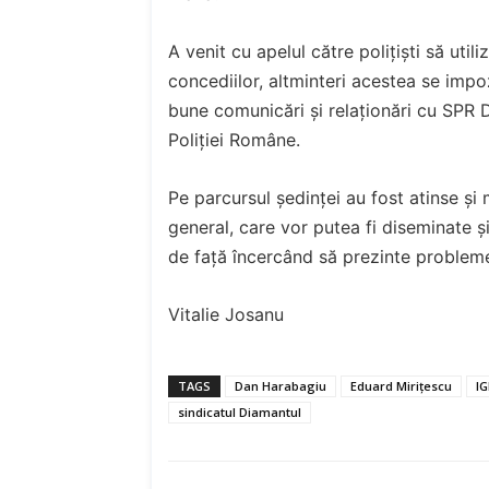
A venit cu apelul către polițiști să uti
concediilor, altminteri acestea se imp
bune comunicări și relaționări cu SPR Dia
Poliției Române.
Pe parcursul ședinței au fost atinse și
general, care vor putea fi diseminate și
de față încercând să prezinte probleme
Vitalie Josanu
TAGS
Dan Harabagiu
Eduard Mirițescu
I
sindicatul Diamantul