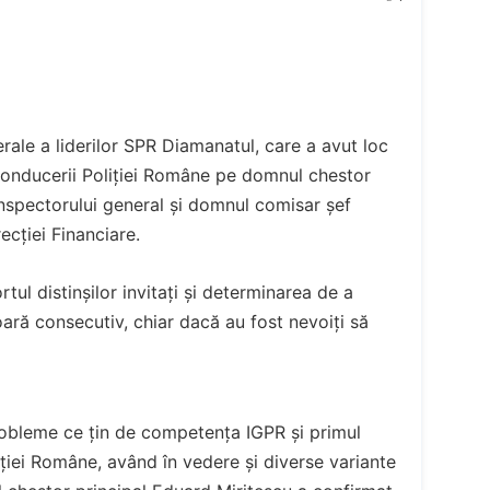
erale a liderilor SPR Diamanatul, care a avut loc
 conducerii Poliției Române pe domnul chestor
inspectorului general și domnul comisar șef
ecției Financiare.
tul distinșilor invitați și determinarea de a
oară consecutiv, chiar dacă au fost nevoiți să
probleme ce țin de competența IGPR și primul
ției Române, având în vedere și diverse variante