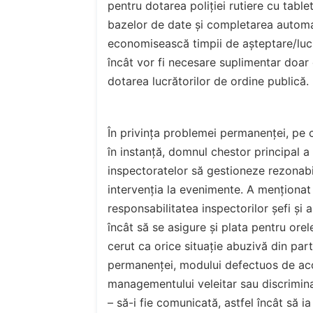
pentru dotarea poliției rutiere cu table
bazelor de date și completarea automat
economisească timpii de așteptare/lucru
încât vor fi necesare suplimentar doar c
dotarea lucrătorilor de ordine publică.
În privința problemei permanenței, pe 
în instanță, domnul chestor principal a
inspectoratelor să gestioneze rezonabi
intervenția la evenimente. A menționat 
responsabilitatea inspectorilor șefi și
încât să se asigure și plata pentru orel
cerut ca orice situație abuzivă din part
permanenței, modului defectuos de aco
managementului veleitar sau discrimina
– să-i fie comunicată, astfel încât să i