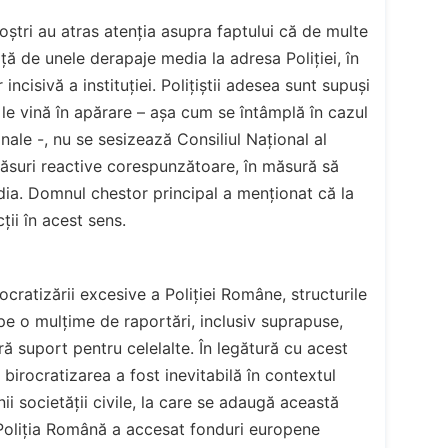
noștri au atras atenția asupra faptului că de multe
față de unele derapaje media la adresa Poliției, în
incisivă a instituției. Polițiștii adesea sunt supuși
ă le vină în apărare – așa cum se întâmplă în cazul
nale -, nu se sesizează Consiliul Național al
ăsuri reactive corespunzătoare, în măsură să
ia. Domnul chestor principal a menționat că la
ții în acest sens.
cratizării excesive a Poliției Române, structurile
pe o mulțime de raportări, inclusiv suprapuse,
ră suport pentru celelalte. În legătură cu acest
birocratizarea a fost inevitabilă în contextul
nii societății civile, la care se adaugă această
, Poliția Română a accesat fonduri europene