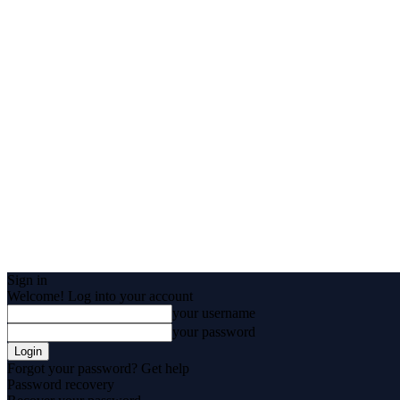
Sign in
Welcome! Log into your account
your username
your password
Forgot your password? Get help
Password recovery