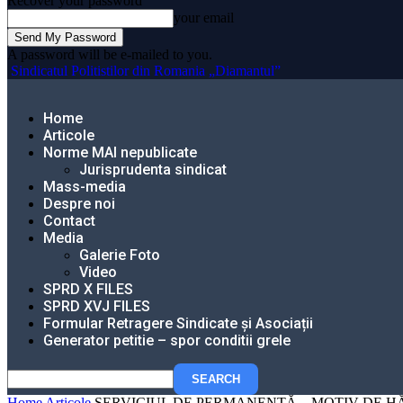
Recover your password
your email
A password will be e-mailed to you.
Sindicatul Politistilor din Romania „Diamantul”
Home
Articole
Norme MAI nepublicate
Jurisprudenta sindicat
Mass-media
Despre noi
Contact
Media
Galerie Foto
Video
SPRD X FILES
SPRD XVJ FILES
Formular Retragere Sindicate și Asociații
Generator petitie – spor conditii grele
Home
Articole
SERVICIUL DE PERMANENȚĂ – MOTIV DE H