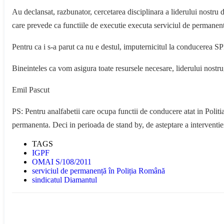
Au declansat, razbunator, cercetarea disciplinara a liderului nostru 
care prevede ca functiile de executie executa serviciul de permanent
Pentru ca i s-a parut ca nu e destul, imputernicitul la conducerea SPF
Bineinteles ca vom asigura toate resursele necesare, liderului nostru,
Emil Pascut
PS: Pentru analfabetii care ocupa functii de conducere atat in Poli
permanenta. Deci in perioada de stand by, de asteptare a interventiei
TAGS
IGPF
OMAI S/108/2011
serviciul de permanență în Poliția Română
sindicatul Diamantul