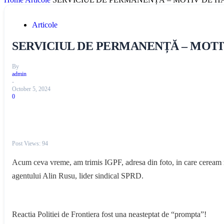
Articole
SERVICIUL DE PERMANENȚĂ – MOTI
By
admin
-
October 5, 2024
0
Post Views:
94
Acum ceva vreme, am trimis IGPF, adresa din foto, in care ceream re
agentului Alin Rusu, lider sindical SPRD.
Reactia Politiei de Frontiera fost una neasteptat de “prompta”!