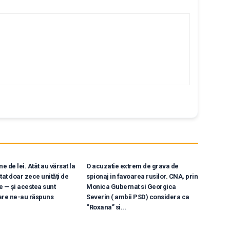
e de lei. Atât au vărsat la
O acuzatie extrem de grava de
tat doar zece unități de
spionaj in favoarea rusilor. CNA, prin
e — și acestea sunt
Monica Gubernat si Georgica
are ne-au răspuns
Severin ( ambii PSD) considera ca
“Roxana” si...