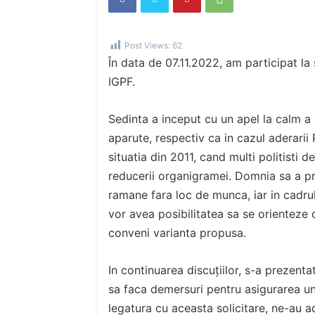
Post Views:
62
În data de 07.11.2022, am participat la 
IGPF.
Sedinta a inceput cu un apel la calm a 
aparute, respectiv ca in cazul aderarii
situatia din 2011, cand multi politisti d
reducerii organigramei. Domnia sa a pre
ramane fara loc de munca, iar in cadrul r
vor avea posibilitatea sa se orienteze c
conveni varianta propusa.
In continuarea discuțiilor, s-a prezentat
sa faca demersuri pentru asigurarea un
legatura cu aceasta solicitare, ne-au ad