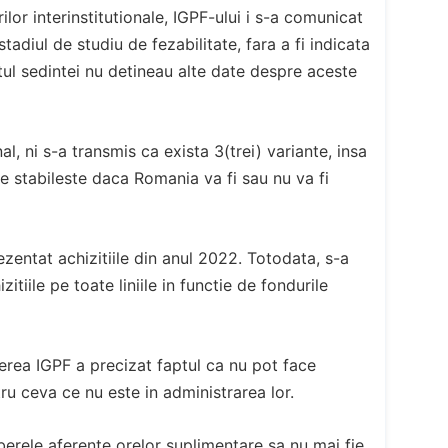
ilor interinstitutionale, IGPF-ului i s-a comunicat
tadiul de studiu de fezabilitate, fara a fi indicata
tul sedintei nu detineau alte date despre aceste
al, ni s-a transmis ca exista 3(trei) variante, insa
e stabileste daca Romania va fi sau nu va fi
ezentat achizitiile din anul 2022. Totodata, s-a
tiile pe toate liniile in functie de fondurile
rea IGPF a precizat faptul ca nu pot face
tru ceva ce nu este in administrarea lor.
iberele aferente orelor suplimentare sa nu mai fie