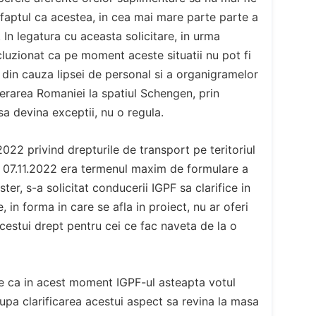
faptul ca acestea, in cea mai mare parte parte a
 In legatura cu aceasta solicitare, in urma
cluzionat ca pe moment aceste situatii nu pot fi
 din cauza lipsei de personal si a organigramelor
rarea Romaniei la spatiul Schengen, prin
i sa devina exceptii, nu o regula.
22 privind drepturile de transport pe teritoriul
e 07.11.2022 era termenul maxim de formulare a
er, s-a solicitat conducerii IGPF sa clarifice in
re, in forma in care se afla in proiect, nu ar oferi
 acestui drept pentru cei ce fac naveta de la o
ste ca in acest moment IGPF-ul asteapta votul
dupa clarificarea acestui aspect sa revina la masa