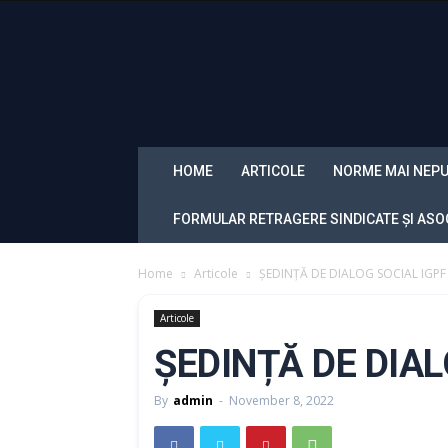
Sindicatul
Politistilor
din
Romania
„Diamantul”
HOME
ARTICOLE
NORME MAI NEPU
FORMULAR RETRAGERE SINDICATE ȘI ASOC
Home
Articole
ȘEDINȚĂ DE DIALOG SOCIAL IGPF
Articole
ȘEDINȚĂ DE DIAL
By
admin
-
November 8, 2022