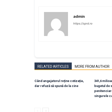
admin
https://sprd.ro
RELATED ARTICLES
MORE FROM AUTHOR
Când angajatorul reține cotizația,
341,6 milioan
dar refuză să spună de la cine
bugetul de s
penitenciar
singurele c