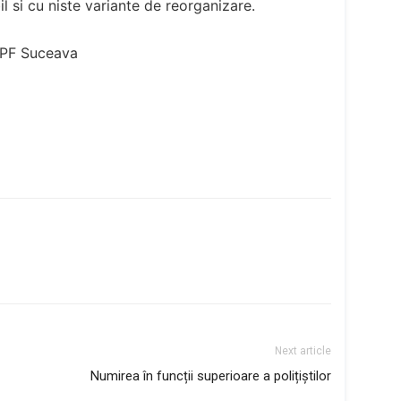
il si cu niste variante de reorganizare.
TPF Suceava
Next article
Numirea în funcții superioare a polițiștilor