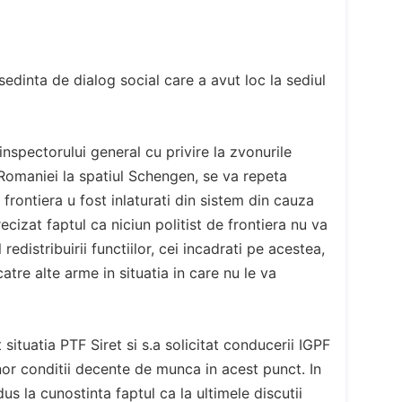
sedinta de dialog social care a avut loc la sediul
inspectorului general cu privire la zvonurile
 Romaniei la spatiul Schengen, se va repeta
e frontiera u fost inlaturati din sistem din cauza
cizat faptul ca niciun politist de frontiera nu va
edistribuirii functiilor, cei incadrati pe acestea,
atre alte arme in situatia in care nu le va
 situatia PTF Siret si s.a solicitat conducerii IGPF
or conditii decente de munca in acest punct. In
us la cunostinta faptul ca la ultimele discutii