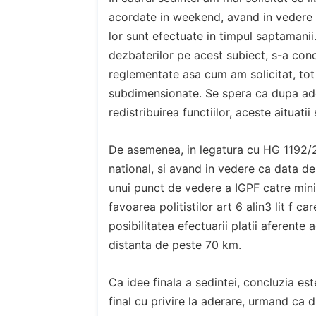
acordate in weekend, avand in vedere 
lor sunt efectuate in timpul saptamanii.
dezbaterilor pe acest subiect, s-a con
reglementate asa cum am solicitat, tot
subdimensionate. Se spera ca dupa ade
redistribuirea functiilor, aceste aituati
De asemenea, in legatura cu HG 1192/20
national, si avand in vedere ca data d
unui punct de vedere a IGPF catre minist
favoarea politistilor art 6 alin3 lit f ca
posibilitatea efectuarii platii aferente
distanta de peste 70 km.
Ca idee finala a sedintei, concluzia e
final cu privire la aderare, urmand ca 