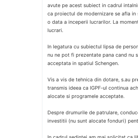
avute pe acest subiect in cadrul intalnir
ca proiectul de modernizare se afla in s
o data a inceperii lucrarilor. La momen
lucrari.
In legatura cu subiectul lipsa de person
nu ne pot fi prezentate pana cand nu s
acceptata in spatiul Schengen.
Vis a vis de tehnica din dotare, s.au pr
transmis ideea ca IGPF-ul continua achizi
alocate si programele acceptate.
Despre drumurile de patrulare, conduce
investitii (nu sunt alocate fonduri) pen
In cadrul sedintei am mai solicitat ca l