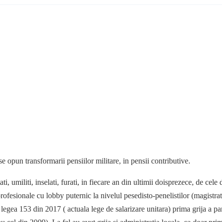
pun transformarii pensiilor militare, in pensii contributive.
i, umiliti, inselati, furati, in fiecare an din ultimii doisprezece, de c
-profesionale cu lobby puternic la nivelul pesedisto-penelistilor (magistra
n legea 153 din 2017 ( actuala lege de salarizare unitara) prima grija a pa