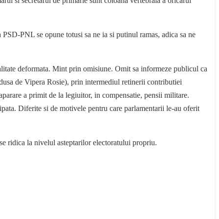
marul si secretarul de primarie sunt coloana vertebrala a oricarui
tia PSD-PNL se opune totusi sa ne ia si putinul ramas, adica sa ne
alitate deformata. Mint prin omisiune. Omit sa informeze publicul ca
edusa de Vipera Rosie), prin intermediul retinerii contributiei
aparare a primit de la legiuitor, in compensatie, pensii militare.
ipata. Diferite si de motivele pentru care parlamentarii le-au oferit
 ridica la nivelul asteptarilor electoratului propriu.