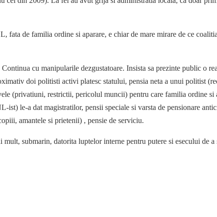
nu cel din 2009). La fel au avut grija si administratia locala, ca doar pri
L, fata de familia ordine si aparare, e chiar de mare mirare de ce coali
Continua cu manipularile dezgustatoare. Insista sa prezinte public o re
mativ doi politisti activi platesc statului, pensia neta a unui politist (r
le (privatiuni, restrictii, pericolul muncii) pentru care familia ordine si 
-ist) le-a dat magistratilor, pensii speciale si varsta de pensionare antic
opiii, amantele si prietenii) , pensie de serviciu.
ult, submarin, datorita luptelor interne pentru putere si esecului de a se