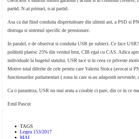
coeficient x salariul minim garantat ( actual si in continua crestere, 
partid. N-ai primari, n-ai partid.
Asa ca dat fiind conduita dispretuitoare din ultimii ani, a PSD si PN
distruga si sistemul specific de pensionare.
In paralel, e de observat si conduita USR pe subiect. Ce face USR? 
politistii platesc 25% din venitul brut, CIB egal cu CAS. Adica aproxi
individuale la bugetul statului. USR tace si in ceea ce priveste motive
Motive total diferite de cele pentru care Valeriu Stoica (avocat si PNL
functionarilor parlamentari ( zona in care si-au adapostit nevestele, c
Ca o paranteza, USR nu mai arata a corabie ci pare, din ce in ce mai m
Emil Pascut
TAGS
Legea 153/2017
MAI