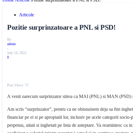
Articole
Pozitie surprinzatoare a PNL si PSD!
By
admin
-
July 14, 2022
0
Post Views:
71
A venit oarecum surprinzator stirea ca MAI (PNL) si MAN (PSD) se o
Am scris “surprinzator”, pentru ca ne obisnuisem deja sa fim inghetat
financiar pe ei si pe apropiatii lor, inclusiv pe acele categorii socio
perpetuu, uitati si inghetati pe lista de asteptare. Va reamintesc ca i