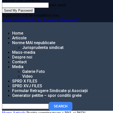
Recover your password
your email
A password will be e-mailed to you.
Sindicatul Politistilor din Romania „Diamantul”
Home
Articole
Norme MAI nepublicate
Jurisprudenta sindicat
Mass-media
Despre noi
Contact
Media
Galerie Foto
Video
SPRD X FILES
SPRD XVJ FILES
Formular Retragere Sindicate și Asociații
Generator petitie – spor conditii grele
Home
Articole
Pozitie surprinzatoare a PNL si PSD!