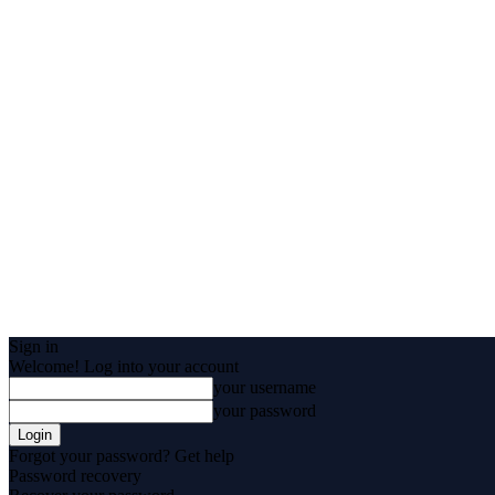
Sign in
Welcome! Log into your account
your username
your password
Forgot your password? Get help
Password recovery