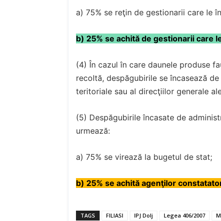
a) 75% se reţin de gestionarii care le 
b) 25% se achită de gestionarii care l
(4) În cazul în care daunele produse f
recoltă, despăgubirile se încasează de a
teritoriale sau al direcţiilor generale al
(5) Despăgubirile încasate de administr
urmează:
a) 75% se virează la bugetul de stat;
b) 25% se achită agenţilor constatator
TAGS
FILIASI
IPJ Dolj
Legea 406/2007
M