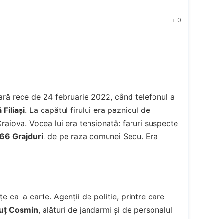
0
eară rece de 24 februarie 2022, când telefonul a
 Filiași
. La capătul firului era paznicul de
raiova. Vocea lui era tensionată: faruri suspecte
 66 Grajduri
, de pe raza comunei Secu. Era
 ca la carte. Agenții de poliție, printre care
nuț Cosmin
, alături de jandarmi și de personalul