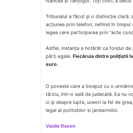
Ivancea și Tănțogoi. Toți cinci, a deci
Tribunalul a făcut și o distincție clar
acțiunea prin telefon, nefiind în timpul
legea cere participarea prin “acte co
Astfel, instanța a hotărât ca fondul de
părți egale.
Fiecăruia dintre polițiști
euro.
O poveste care a început cu o urmărire 
târziu, într-o sală de judecată. Ea nu 
ci și despre lupta, uneori la fel de gr
legal al politistilor si jandarmilor.
Vasile Raven