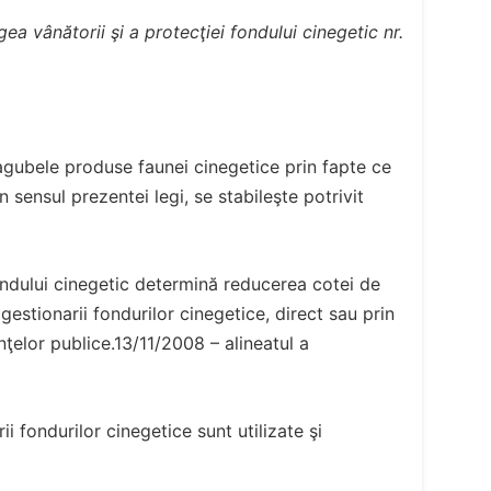
gea vânătorii şi a protecţiei fondului cinegetic nr.
agubele produse faunei cinegetice prin fapte ce
în sensul prezentei legi, se stabileşte potrivit
ondului cinegetic determină reducerea cotei de
estionarii fondurilor cinegetice, direct sau prin
anţelor publice.13/11/2008 – alineatul a
i fondurilor cinegetice sunt utilizate şi