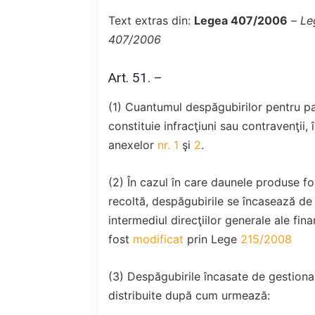
Text extras din:
Legea 407/2006
–
Le
407/2006
Art. 51. –
(1) Cuantumul despăgubirilor pentru p
constituie infracţiuni sau contravenţii, 
anexelor
nr. 1
şi
2
.
(2) În cazul în care daunele produse f
recoltă, despăgubirile se încasează de g
intermediul direcţiilor generale ale fin
fost
modificat
prin Lege
215/2008
(3) Despăgubirile încasate de gestionari
distribuite după cum urmează: