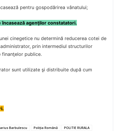
încasează pentru gospodărirea vânatului;
e încasează agenţilor constatatori.
aunei cinegetice nu determină reducerea cotei de
dministrator, prin intermediul structurilor
e finanţelor publice.
ator sunt utilizate şi distribuite după cum
i.
arius Barbulescu
Poliția Română
POLITIE RURALA