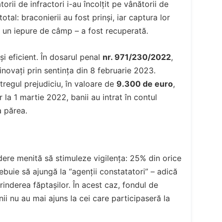
orii de infractori i-au încolțit pe vânătorii de
tal: braconierii au fost prinși, iar captura lor
i un iepure de câmp – a fost recuperată.
și eficient. În dosarul penal
nr. 971/230/2022
,
ovați prin sentința din 8 februarie 2023.
tregul prejudiciu, în valoare de
9.300 de euro
,
 la 1 martie 2022, banii au intrat în contul
a părea.
ere menită să stimuleze vigilența: 25% din orice
ebuie să ajungă la “agenții constatatori” – adică
rinderea făptașilor. În acest caz, fondul de
i nu au mai ajuns la cei care participaseră la