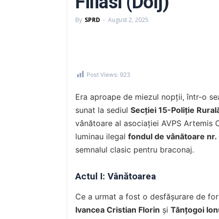
Filiasi (Dolj)
By
SPRD
-
August 2, 2025
Post Views:
923
Era aproape de miezul nopții, într-o s
sunat la sediul
Secției 15-Poliție Rurală
vânătoare al asociației AVPS Artemis C
luminau ilegal
fondul de vânătoare nr.
semnalul clasic pentru braconaj.
Actul I: Vânătoarea
Ce a urmat a fost o desfășurare de forțe
Ivancea Cristian Florin
și
Tănțogoi Io