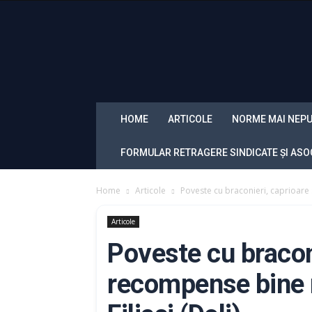
Sindicatul
Politistilor
din
Romania
„Diamantul”
HOME
ARTICOLE
NORME MAI NEPU
FORMULAR RETRAGERE SINDICATE ȘI ASOC
Home
Articole
Poveste cu braconieri, caprioare s
Articole
Poveste cu braconi
recompense bine m