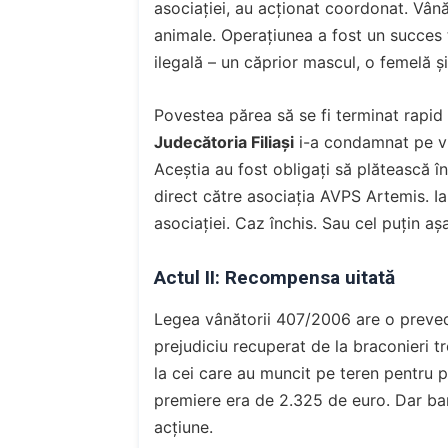
asociației, au acționat coordonat. Vânăt
animale. Operațiunea a fost un succes to
ilegală – un căprior mascul, o femelă ș
Povestea părea să se fi terminat rapid 
Judecătoria Filiași
i-a condamnat pe vin
Aceștia au fost obligați să plătească în
direct către asociația AVPS Artemis. Iar
asociației. Caz închis. Sau cel puțin aș
Actul II: Recompensa uitată
Legea vânătorii 407/2006 are o preved
prejudiciu recuperat de la braconieri tr
la cei care au muncit pe teren pentru p
premiere era de 2.325 de euro. Dar bani
acțiune.