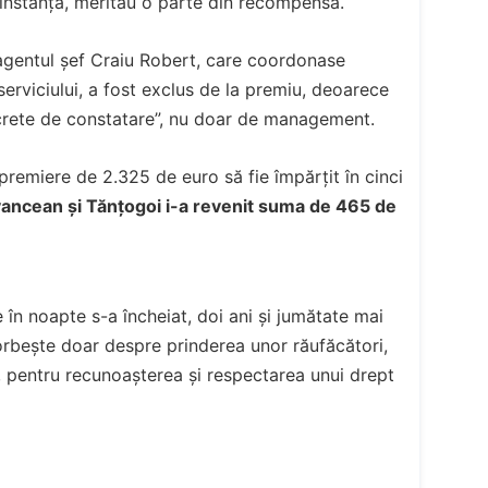
s instanța, meritau o parte din recompensă.
ă: agentul șef Craiu Robert, care coordonase
 serviciului, a fost exclus de la premiu, deoarece
ncrete de constatare”, nu doar de management.
 premiere de 2.325 de euro să fie împărțit în cinci
i Ivancean și Tănțogoi i-a revenit suma de 465 de
în noapte s-a încheiat, doi ani și jumătate mai
vorbește doar despre prinderea unor răufăcători,
ea, pentru recunoașterea și respectarea unui drept