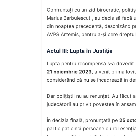
Confruntați cu un zid birocratic, polițișt
Marius Barbulescu) , au decis să facă u
din noaptea precedentă, deschizând pr
AVPS Artemis, pentru a-și cere dreptul 
Actul III: Lupta în Justiție
Lupta pentru recompensă s-a dovedit m
21 noiembrie 2023
, a venit prima lovi
considerând că nu se încadrează în defin
Dar polițiștii nu au renunțat. Au făcut a
judecătorii au privit povestea în ansamb
În decizia finală, pronunțată pe
25 oct
participat cinci persoane cu rol esențial