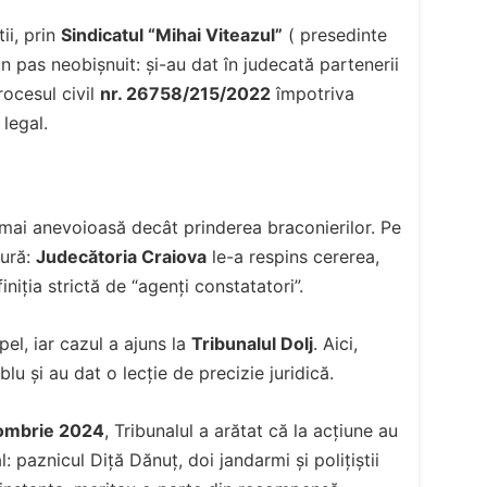
ii, prin
Sindicatul “Mihai Viteazul”
( presedinte
n pas neobișnuit: și-au dat în judecată partenerii
ocesul civil
nr. 26758/215/2022
împotriva
legal.
ai anevoioasă decât prinderea braconierilor. Pe
tură:
Judecătoria Craiova
le-a respins cererea,
iția strictă de “agenți constatatori”.
pel, iar cazul a ajuns la
Tribunalul Dolj
. Aici,
lu și au dat o lecție de precizie juridică.
ombrie 2024
, Tribunalul a arătat că la acțiune au
: paznicul Diță Dănuț, doi jandarmi și polițiștii