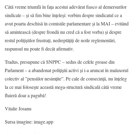
Câtă vreme triumfă în fața acestui adevărat fiasco al demersurilor
sindicale – și să fim bine înțeleși: vorbim despre sindicatul ce a
avut poarta deschisă în comisiile parlamentare și la MAI – evitând
să amintească (despre frondă nu cred că a fost vorba) și despre
restul polițiștilor frustrați, nedreptățiți de noile reglementări,
raspunsul nu poate fi decât afirmativ.
Tradus, presupune că SNPPC – sedus de cefele groase din
Parlament – a abandonat polițiștii activi și i-a aruncat în malaxorul
colectiv al ”pensiilor nesimțite”. Pe cale de consecință, nu înțeleg
la ce mai folosește această mega-structură sindicală câtă vreme
fluieră doar a pagubă!
Vitalie Josanu
Sursa imagine: image.app