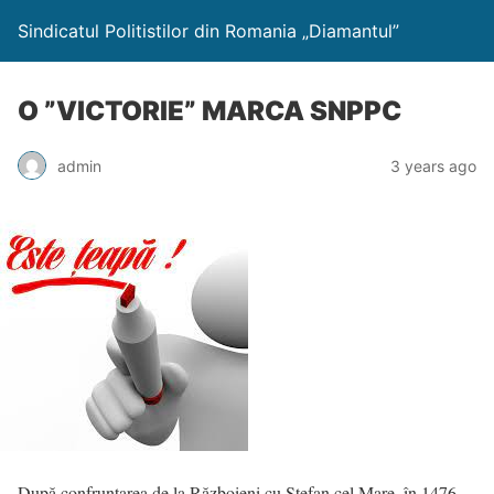
Sindicatul Politistilor din Romania „Diamantul”
O ”VICTORIE” MARCA SNPPC
admin
3 years ago
După confruntarea de la Războieni cu Ștefan cel Mare, în 1476,