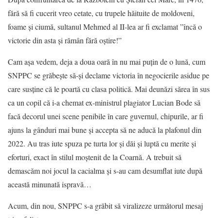
fără să fi cucerit vreo cetate, cu trupele hăituite de moldoveni,
foame și ciumă, sultanul Mehmed al II-lea ar fi exclamat ”încă o
victorie din asta și rămân fără oștire!”
Cam așa vedem, deja a doua oară în nu mai puțin de o lună, cum
SNPPC se grăbește să-și declame victoria în negocierile asidue pe
care susține că le poartă cu clasa politică. Mai deunăzi sărea în sus
ca un copil că i-a chemat ex-ministrul plagiator Lucian Bode să
facă decorul unei scene penibile în care guvernul, chipurile, ar fi
ajuns la gânduri mai bune și accepta să ne aducă la plafonul din
2022. Au tras iute spuza pe turta lor și dăi și luptă cu merite și
eforturi, exact în stilul moștenit de la Coarnă. A trebuit să
demascăm noi jocul la cacialma și s-au cam desumflat iute după
această minunată ispravă…
Acum, din nou, SNPPC s-a grăbit să viralizeze următorul mesaj