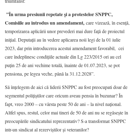
triumfalist:
”În urma presiunii repetate și a protestelor SNPPC,
Comisiile au introdus un amendament,
care vizează, în esență,
temporizarea aplicării unor prevederi mai dure față de proiectul
inițial. Deputații au în vedere aplicarea noii legi de la 01 iulie
2023, dar prin introducerea acestui amendament favorabil, cei
care îndeplinesc condițiile actuale din Lg 223/2015 ori au cel
puțin 25 de ani vechime totală, înainte de 01.07.2023, se pot
pensiona, pe legea veche, până la 31.12.2028”.
Să înțelegem de aici că liderii SNPPC au fost preocupati doar de
segmentul polițiștilor care oricum aveau pensia în buzunar? În
fapt, vreo 2000 – cu vârsta peste 50 de ani – la nivel național.
Altfel spus, restul, celor mai tineri de 50 de ani nu se regăsește în
preocupările sindicatului reprezentativ? S-a transformat SNPPC
intr-un sindicat al rezerviștilor și veteranilor?