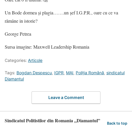
Un Bode dormea și plagia…….un șef I.G.P.R., oare cu ce va
rămâne in istorie?
George Petrea
Sursa imagine: Maxwell Leadership Romania
Categories:
Articole
Tags:
Bogdan Despescu
,
IGPR
,
MAI
,
Poliția Română
,
sindicatul
Diamantul
Leave a Comment
Sindicatul Politistilor din Romania „Diamantul”
Back to top