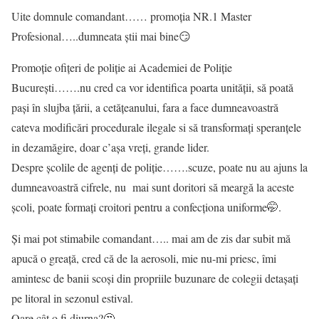
Uite domnule comandant…… promoția NR.1 Master
Profesional…..dumneata știi mai bine😏
Promoție ofițeri de poliție ai Academiei de Poliție
București…….nu cred ca vor identifica poarta unității, să poată
pași în slujba țării, a cetățeanului, fara a face dumneavoastră
cateva modificări procedurale ilegale si să transformați speranțele
in dezamăgire, doar c’așa vreți, grande lider.
Despre școlile de agenți de poliție…….scuze, poate nu au ajuns la
dumneavoastră cifrele, nu mai sunt doritori să meargă la aceste
școli, poate formați croitori pentru a confecționa uniforme🤭.
Și mai pot stimabile comandant….. mai am de zis dar subit mă
apucă o greață, cred că de la aerosoli, mie nu-mi priesc, îmi
amintesc de banii scoși din propriile buzunare de colegii detașați
pe litoral in sezonul estival.
Oare cât o fi diurna?🤔