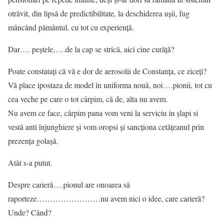
otrăvit, din lipsă de predictibilitate, la deschiderea ușii, fug
mâncând pământul, cu tot cu experiență.
Dar…. peștele,….de la cap se strică, aici cine curăță?
Poate constatați că vă e dor de aerosolii de Constanța, ce ziceți?
Vă place ipostaza de model în uniforma nouă, noi….pionii, tot cu
cea veche pe care o tot cârpim, că de, alta nu avem.
Nu avem ce face, cârpim pana vom veni la serviciu in șlapi si
vestă anti înjunghiere și vom oropsi și sancționa cetățeanul prin
prezența golașă.
Atât s-a putut.
Despre carieră….pionul are onoarea să
raporteze……………………nu avem nici o idee, care carieră?
Unde? Când?