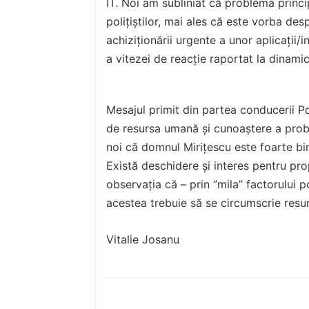
IT. Noi am subliniat că problema princip
polițiștilor, mai ales că este vorba des
achiziționării urgente a unor aplicații/
a vitezei de reacție raportat la dinamic
Mesajul primit din partea conducerii Po
de resursa umană și cunoaștere a prob
noi că domnul Mirițescu este foarte bine
Există deschidere și interes pentru pr
observația că – prin ”mila” factorului 
acestea trebuie să se circumscrie resur
Vitalie Josanu