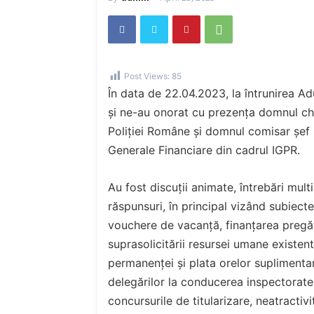
Post Views:
85
În data de 22.04.2023, la întrunirea Ad
și ne-au onorat cu prezența domnul che
Poliției Române și domnul comisar șef 
Generale Financiare din cadrul IGPR.
Au fost discuții animate, întrebări multi
răspunsuri, în principal vizând subiecte
vouchere de vacanță, finanțarea pregăt
suprasolicitării resursei umane existen
permanenței și plata orelor suplimentar
delegărilor la conducerea inspectoratel
concursurile de titularizare, neatractivi