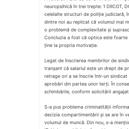
neuropsihică în trei trepte: 1 DIICOT, 
celelalte structuri de poliție judiciară
dintre noi au replicat că volumul mai m
o problemă de complexitate și supraso
Concluzia a fost că optica este foarte d
ține la propria motivație.
Legat de înscrierea membrilor de sind
tranșant că salariul este un drept de pr
retrage ori a se înscrie într-un sindica
aprobări din partea unor terți. În conse
schimbările, conform solicitării angajatu
S-a pus problema criminalității informa
decizia compartimentării și se are în v
volumul de muncă. Din nou, s-a mențio