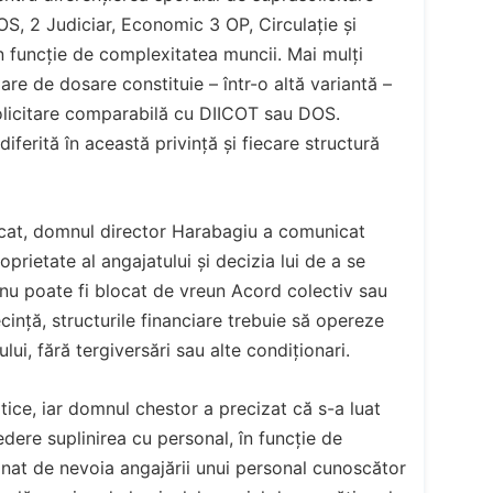
DOS, 2 Judiciar, Economic 3 OP, Circulație și
, în funcție de complexitatea muncii. Mai mulți
are de dosare constituie – într-o altă variantă –
licitare comparabilă cu DIICOT sau DOS.
iferită în această privință și fiecare structură
icat, domnul director Harabagiu a comunicat
oprietate al angajatului și decizia lui de a se
t nu poate fi blocat de vreun Acord colectiv sau
cință, structurile financiare trebuie să opereze
lui, fără tergiversări sau alte condiționari.
tice, iar domnul chestor a precizat că s-a luat
edere suplinirea cu personal, în funcție de
nat de nevoia angajării unui personal cunoscător